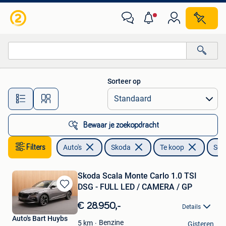
Skoda
Sorteer op
Alle afstanden…
Bewaar je zoekopdracht
Filters
Auto's
Skoda
Te koop
Sca
Skoda Scala Monte Carlo 1.0 TSI
DSG - FULL LED / CAMERA / GP
Bewaren
in
€ 28.950,-
Details
Mijn
Auto's Bart Huybs
Favorieten
Benzine
5
km
Gisteren