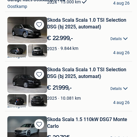
Favorieten
15.000
km
2024
4 aug 26
Oostkamp
Skoda Scala Scala 1.0 TSI Selection
DSG (bj 2025, automaat)
Bewaren
in
€ 22.999,-
Details
Mijn
Favorieten
9.844
km
2025
GDC Auto
4 aug 26
Zottegem
Skoda Scala Scala 1.0 TSI Selection
DSG (bj 2025, automaat)
Bewaren
in
€ 21.999,-
Details
Mijn
Favorieten
10.081
km
2025
GDC Auto
4 aug 26
Zottegem
Skoda Scala 1.5 110kW DSG7 Monte
Carlo
Bewaren
in