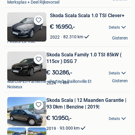
Merksplas + Deel Rijkevorsel
Skoda Scala Scala 1.0 TSI Clever+
Bewaren
€ 16.950,-
Details
in
Mazuin Fosses
Mijn
82.310
km
2022
Gisteren
Fosses-La-Ville
Favorieten
Skoda Scala Family 1.0 TSI 85kW (
115cv ) DSG 7
Bewaren
in
€ 30.286,-
Details
SAN Mazuin Marche
Mijn
Gisteren
Marche-En-Famenne +Partie De Baillonville Et
Favorieten
1
km
2024
Noiseux
Skoda Scala | 12 Maanden Garantie |
93 Dkm | Benzine | 2019|
Bewaren
in
€ 10.950,-
Details
Mijn
Favorieten
93.000
km
2019