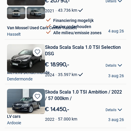
€ 20.795,-
Details
Mijn
Favorieten
43.736
km
2021
Financiering mogelijk
Dealer onderhouden
Van Mossel Used Cars Center Hasselt
4 aug 26
Alle milieu/emissie zones
Hasselt
Skoda Scala Scala 1.0 TSI Selection
DSG
Bewaren
in
€ 18.990,-
Details
Mijn
Mertens Dendermonde
Favorieten
35.597
km
2024
3 aug 26
Dendermonde
Skoda Scala 1.0 TSI Ambition / 2022
/ 57 000km /
Bewaren
in
€ 14.450,-
Details
Mijn
LV cars
Favorieten
57.000
km
2022
3 aug 26
Ardooie