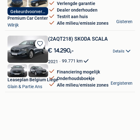
Verlengde garantie
Dealer onderhouden
Gekeurdvoorverkoop
Testrit aan huis
Premium Car Center
Gisteren
Alle milieu/emissie zones
Wilrijk
(2AQT218) SKODA SCALA
Bewaren
€ 14.290,-
Details
in
Mijn
99.771
km
2021
Favorieten
Financiering mogelijk
Onderhoudsboekje
Leaseplan Belgium Liège
Eergisteren
Alle milieu/emissie zones
Glain & Partie Ans