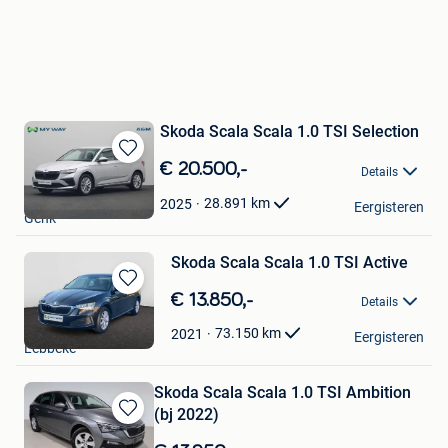
Skoda Scala Scala 1.0 TSI Selection
Bewaren
€ 20.500,-
Details
in
Garage Willems NV
Mijn
28.891
km
2025
Eergisteren
Genk
Favorieten
Skoda Scala Scala 1.0 TSI Active
Bewaren
€ 13.850,-
Details
in
Thoen Carrosserie
Mijn
73.150
km
2021
Eergisteren
Lebbeke
Favorieten
Skoda Scala Scala 1.0 TSI Ambition
(bj 2022)
Bewaren
in