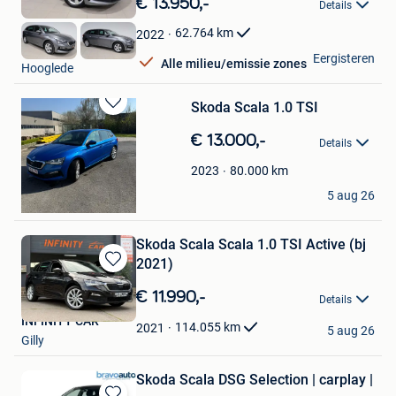
€ 13.950,-
Details
Mijn
Favorieten
62.764
km
2022
DP Auto
Eergisteren
Alle milieu/emissie zones
Hooglede
Skoda Scala 1.0 TSI
Bewaren
in
€ 13.000,-
Details
Mijn
Favorieten
80.000
km
2023
Elias Ingels
5 aug 26
Rumst
Skoda Scala Scala 1.0 TSI Active (bj
2021)
Bewaren
in
€ 11.990,-
Details
Mijn
INFINITY CAR
Favorieten
114.055
km
2021
5 aug 26
Gilly
Skoda Scala DSG Selection | carplay |