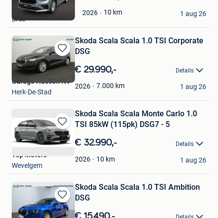
in
Garage Jaspers NV
Mijn
10
km
2026
1 aug 26
Bree
Favorieten
Skoda Scala Scala 1.0 TSI Corporate
DSG
Bewaren
in
€ 29.990,-
Details
Mijn
Garage Haesen NV
Favorieten
7.000
km
2026
1 aug 26
Herk-De-Stad
Skoda Scala Scala Monte Carlo 1.0
TSI 85kW (115pk) DSG7 - 5
Bewaren
in
€ 32.990,-
Details
Mijn
Top Motors
Favorieten
10
km
2026
1 aug 26
Wevelgem
Skoda Scala Scala 1.0 TSI Ambition
DSG
Bewaren
in
€ 15.490,-
Details