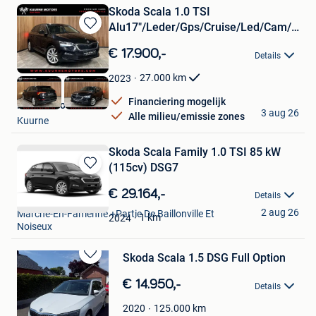
Skoda Scala 1.0 TSI
Alu17"/Leder/Gps/Cruise/Led/Cam/Bt
Bewaren
*1j g
in
€ 17.900,-
Details
Mijn
Favorieten
27.000
km
2023
Financiering mogelijk
Kuurne Motors
3 aug 26
Alle milieu/emissie zones
Kuurne
Skoda Scala Family 1.0 TSI 85 kW
(115cv) DSG7
Bewaren
in
€ 29.164,-
Details
SAN Mazuin Marche
Mijn
2 aug 26
Marche-En-Famenne +Partie De Baillonville Et
Favorieten
1
km
2024
Noiseux
Skoda Scala 1.5 DSG Full Option
Bewaren
in
€ 14.950,-
Details
Mijn
Favorieten
125.000
km
2020