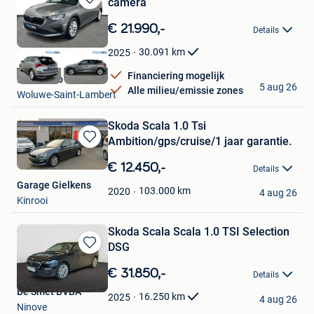
camera
Bewaren
in
€ 21.990,-
Details
Mijn
Favorieten
30.091
km
2025
Financiering mogelijk
Bravoauto Woluwe
5 aug 26
Alle milieu/emissie zones
Woluwe-Saint-Lambert
Skoda Scala 1.0 Tsi
Ambition/gps/cruise/1 jaar garantie.
Bewaren
in
€ 12.450,-
Details
Mijn
Garage Gielkens
Favorieten
103.000
km
2020
4 aug 26
Kinrooi
Skoda Scala Scala 1.0 TSI Selection
DSG
Bewaren
in
€ 31.850,-
Details
Mijn
De Smet BVBA
Favorieten
16.250
km
2025
4 aug 26
Ninove