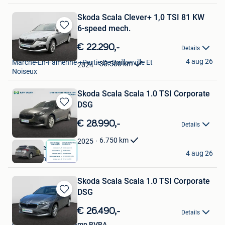
Skoda Scala Clever+ 1,0 TSI 81 KW
6-speed mech.
Bewaren
in
€ 22.290,-
Details
SAN Mazuin Marche
Mijn
4 aug 26
Favorieten
Marche-En-Famenne +Partie De Baillonville Et
35.500
km
2024
Noiseux
Skoda Scala Scala 1.0 TSI Corporate
DSG
Bewaren
in
€ 28.990,-
Details
Mijn
Favorieten
6.750
km
2025
Auto Natie
4 aug 26
Antwerpen
Skoda Scala Scala 1.0 TSI Corporate
DSG
Bewaren
in
€ 26.490,-
Details
Mijn
Garage Raes Oostkamp BVBA