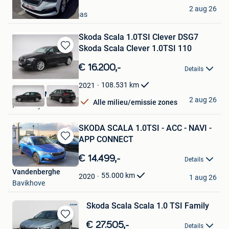
Yani Jeunen
2 aug 26
Mechelen-Aan-De-Maas
Skoda Scala 1.0TSI Clever DSG7
Skoda Scala Clever 1.0TSI 110
Bewaren
in
€ 16.200,-
Details
Mijn
Favorieten
108.531
km
2021
Nachsem Malmedy
2 aug 26
Alle milieu/emissie zones
Malmedy
SKODA SCALA 1.0TSI - ACC - NAVI -
APP CONNECT
Bewaren
in
€ 14.499,-
Details
Mijn
Vandenberghe
Favorieten
55.000
km
2020
1 aug 26
Bavikhove
Skoda Scala Scala 1.0 TSI Family
Bewaren
€ 27.505,-
Details