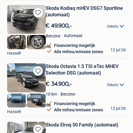
Skoda Kodiaq mHEV DSG7 Sportline
(automaat)
Bewaren
in
€ 49.900,-
Details
Mijn
Favorieten
Automaat
Benzine
Financiering mogelijk
Skoda Garage Peusens
12 jul 26
Alle milieu/emissie zones
Hasselt
Skoda Octavia 1.5 TSI eTec MHEV
Selection DSG (automaat)
Bewaren
in
€ 34.900,-
Details
Mijn
Favorieten
Benzine
10
km
Financiering mogelijk
Skoda Garage Peusens
12 jul 26
Alle milieu/emissie zones
Hasselt
Skoda Elroq 50 Family (automaat)