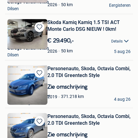
Garage Vanderveken
Favorieten
50
km
2026
Eergisteren
Dilsen
Skoda Kamiq Kamiq 1.5 TSI ACT
Monte Carlo DSG NIEUW ! 0km!
Bewaren
in
€ 29.490,-
Details
Mijn
Garage Vanderveken
Favorieten
50
km
2026
5 aug 26
Dilsen
Personenauto, Skoda, Octavia Combi,
2.0 TDI Greentech Style
Bewaren
in
Zie omschrijving
Mijn
Favorieten
Onlineveilingmeester
371.218
km
2019
4 aug 26
Soesterberg
Personenauto, Skoda, Octavia Combi,
2.0 TDI Greentech Style
Bewaren
in
Zie omschrijving