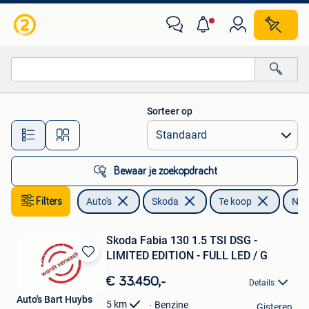
Skoda
Sorteer op
Alle afstanden…
Bewaar je zoekopdracht
Filters
Auto's
Skoda
Te koop
Nie
Skoda Fabia 130 1.5 TSI DSG -
LIMITED EDITION - FULL LED / G
Bewaren
in
€ 33.450,-
Details
Mijn
Auto's Bart Huybs
Favorieten
5
km
Benzine
Gisteren