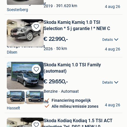
Mijn
Onlineveilingmeester
Favorieten
391.620
km
2019
4 aug 26
Soesterberg
Skoda Kamiq Kamiq 1.0 TSI
Selection * 5 j garantie ! * NEW C
Bewaren
in
€ 22.990,-
Details
Mijn
Garage Vanderveken
Favorieten
50
km
2026
4 aug 26
Dilsen
Skoda Kamiq 1.0 TSI Family
(automaat)
Bewaren
in
€ 29.650,-
Details
Mijn
Favorieten
Automaat
Benzine
Financiering mogelijk
Skoda Garage Peusens
4 aug 26
Alle milieu/emissie zones
Hasselt
Skoda Kodiaq Kodiaq 1.5 TSI ACT
selection 7pl. DSG * NEW ! 0