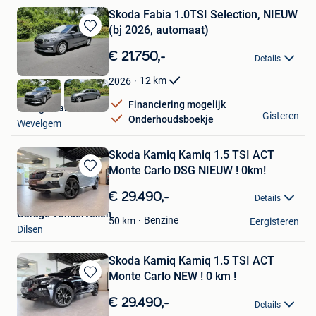
Skoda Fabia 1.0TSI Selection, NIEUW
(bj 2026, automaat)
Bewaren
in
€ 21.750,-
Details
Mijn
Favorieten
12
km
2026
Financiering mogelijk
Garage Palermo
Gisteren
Onderhoudsboekje
Wevelgem
Skoda Kamiq Kamiq 1.5 TSI ACT
Monte Carlo DSG NIEUW ! 0km!
Bewaren
in
€ 29.490,-
Details
Mijn
Garage Vanderveken
Favorieten
Benzine
50
km
Eergisteren
Dilsen
Skoda Kamiq Kamiq 1.5 TSI ACT
Monte Carlo NEW ! 0 km !
Bewaren
in
€ 29.490,-
Details
Mijn