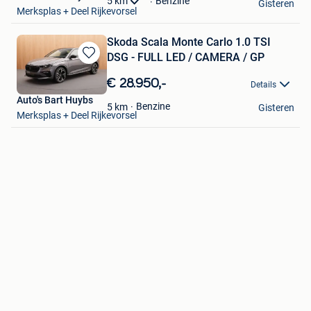
5
km
Benzine
Gisteren
Merksplas + Deel Rijkevorsel
Skoda Scala Monte Carlo 1.0 TSI
DSG - FULL LED / CAMERA / GP
Bewaren
in
€ 28.950,-
Details
Mijn
Auto's Bart Huybs
Favorieten
Benzine
5
km
Gisteren
Merksplas + Deel Rijkevorsel