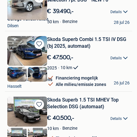
Bewaren
in
€ 39.490,-
Details
Mijn
Garage Vanderveken
Favorieten
Benzine
50
km
28 jul 26
Dilsen
Skoda Superb Combi 1.5 TSI iV DSG
(bj 2025, automaat)
Bewaren
in
€ 47.500,-
Details
Mijn
Favorieten
10
km
2025
Financiering mogelijk
Skoda Garage Peusens
26 jul 26
Alle milieu/emissie zones
Hasselt
Skoda Superb 1.5 TSI MHEV Top
Selection DSG (automaat)
Bewaren
in
€ 40.500,-
Details
Mijn
Favorieten
Benzine
10
km