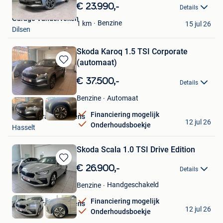
in
€ 23.990,-
Details
Mijn
Garage Vanderveken
Favorieten
Benzine
1
km
15 jul 26
Dilsen
Skoda Karoq 1.5 TSI Corporate
(automaat)
Bewaren
in
€ 37.500,-
Details
Mijn
Favorieten
Automaat
Benzine
Financiering mogelijk
Skoda Garage Peusens
12 jul 26
Onderhoudsboekje
Hasselt
Skoda Scala 1.0 TSI Drive Edition
Bewaren
€ 26.900,-
Details
in
Mijn
Handgeschakeld
Benzine
Favorieten
Financiering mogelijk
Skoda Garage Peusens
12 jul 26
Onderhoudsboekje
Hasselt