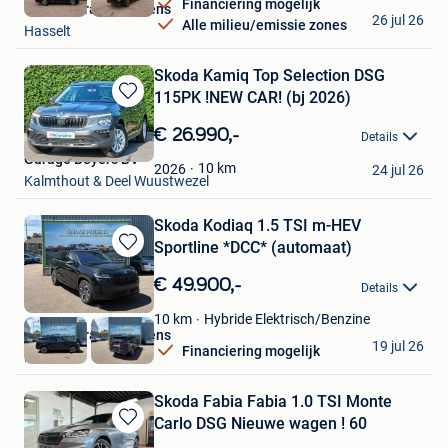
Financiering mogelijk
Skoda Garage Peusens
26 jul 26
Alle milieu/emissie zones
Hasselt
Skoda Kamiq Top Selection DSG
115PK !NEW CAR! (bj 2026)
Bewaren
in
€ 26.990,-
Details
Mijn
Garage Beyers BV
Favorieten
10
km
2026
24 jul 26
Kalmthout & Deel Wuustwezel
Skoda Kodiaq 1.5 TSI m-HEV
Sportline *DCC* (automaat)
Bewaren
in
€ 49.900,-
Details
Mijn
Favorieten
Hybride Elektrisch/Benzine
10
km
Skoda Garage Peusens
19 jul 26
Financiering mogelijk
Hasselt
Skoda Fabia Fabia 1.0 TSI Monte
Carlo DSG Nieuwe wagen ! 60
Bewaren