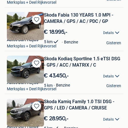
Merksplas + Deel Rijkevorsel
Skoda Fabia 130 YEARS 1.0 MPI -
CAMERA / GPS / AC / PDC / GP
Bewaren
in
€ 18.995,-
Details
Mijn
Auto's Bart Huybs
Favorieten
5
km
Benzine
Gisteren
Merksplas + Deel Rijkevorsel
Skoda Kodiaq Sportline 1.5 eTSI DSG
- GPS / ACC / MATRIX / C
Bewaren
in
€ 43.450,-
Details
Mijn
Auto's Bart Huybs
Favorieten
Benzine
5
km
Gisteren
Merksplas + Deel Rijkevorsel
Skoda Kamiq Family 1.0 TSI DSG -
GPS / LED / CAMERA / CRUISE
Bewaren
in
€ 28.950,-
Details
Mijn
Auto's Bart Huybs
Favorieten