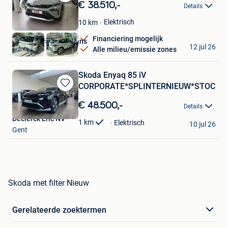
Bewaren
€ 38.510,-
Details
in
Mijn
Elektrisch
10
km
Favorieten
Financiering mogelijk
Skoda Garage Peusens
12 jul 26
Alle milieu/emissie zones
Hasselt
Skoda Enyaq 85 iV
CORPORATE*SPLINTERNIEUW*STOCK
Bewaren
in
€ 48.500,-
Details
Mijn
Declerck Eric NV
Favorieten
1
km
Elektrisch
10 jul 26
Gent
Skoda met filter Nieuw
Gerelateerde zoektermen