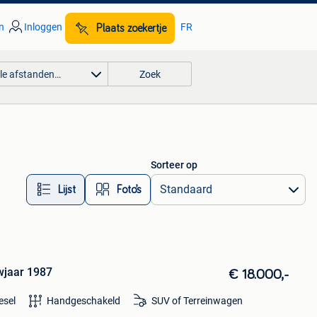
n
Inloggen
FR
Plaats zoekertje
lle afstanden…
Zoek
Sorteer op
Lijst
Foto’s
wjaar 1987
€ 18.000,-
esel
Handgeschakeld
SUV of Terreinwagen