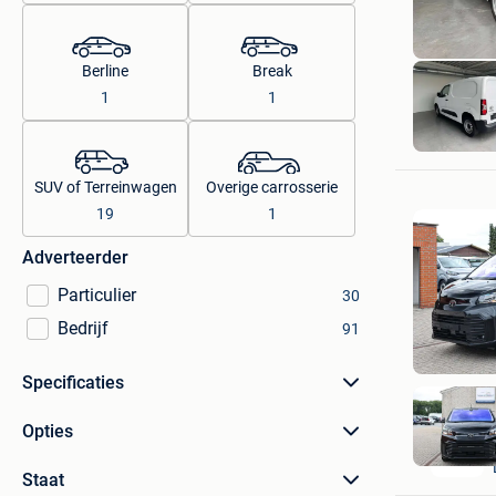
Berline
Break
1
1
SUV of Terreinwagen
Overige carrosserie
19
1
Adverteerder
Particulier
30
Bedrijf
91
Specificaties
Opties
Staat