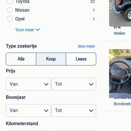
Toyota
32
Nissan
1
Opel
1
Erik
Toon meer
Wellen
Type zoekertje
lees meer
Alle
Koop
Lease
Prijs
Bouwjaar
ahmad a
Borsbeek
Kilometerstand