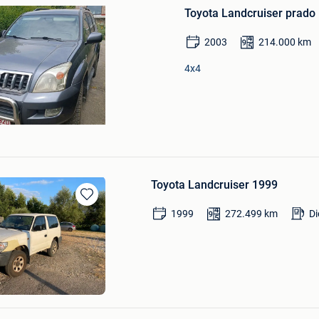
Bewaren
Toyota Landcruiser prado 
in
Mijn
2003
214.000
km
Favorieten
4x4
Toyota Landcruiser 1999
Bewaren
1999
272.499
km
Di
in
Mijn
Favorieten