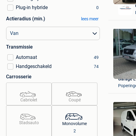
Plug-in hybride
0
Actieradius (min.)
lees meer
Transmissie
Automaat
49
Handgeschakeld
74
Carrosserie
Garage L
Popering
Cabriolet
Coupé
Stadsauto
Monovolume
2