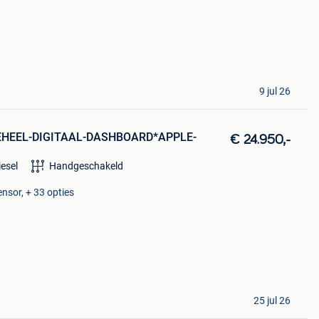
9 jul 26
GEHEEL-DIGITAAL-DASHBOARD*APPLE-
€ 24.950,-
iesel
Handgeschakeld
ensor, + 33 opties
25 jul 26