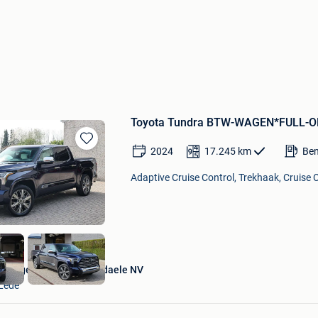
Toyota Tundra BTW-WAGEN*FULL
2024
17.245
km
Ben
Bewaren
in
Adaptive Cruise Control, Trekhaak, Cruise C
Mijn
Favorieten
Garage Thomas Uyttendaele NV
Lede