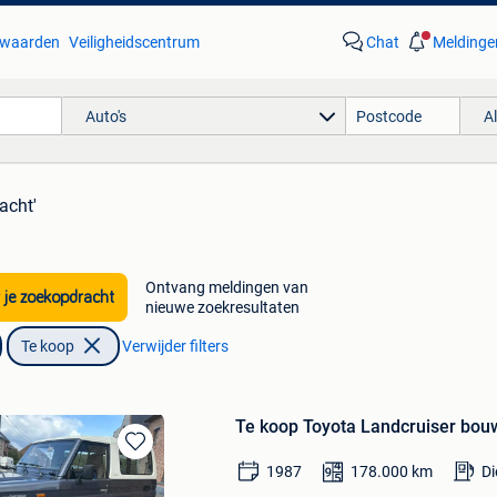
waarden
Veiligheidscentrum
Chat
Meldinge
Auto's
A
racht'
Ontvang meldingen van
 je zoekopdracht
nieuwe zoekresultaten
Te koop
Verwijder filters
Te koop Toyota Landcruiser bou
Bewaren
1987
178.000
km
Di
in