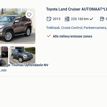
Toyota Land Cruiser AUTOMAAT
2015
220.160
km
Bewaren
in
Trekhaak, Cruise Control, Parkeercamera,
Mijn
Favorieten
Alle milieu/emissie zones
Garage Thomas Uyttendaele NV
Lede