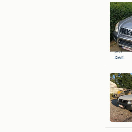
Stef
Diest
Jef
Westerlo