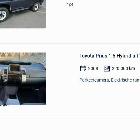
Mijn
4x4
Favorieten
Bewaren
in
Toyota Prius 1.5 Hybrid uit
Mijn
Favorieten
2008
220.000
km
Parkeercamera, Elektrische ram
mdar