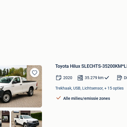
Toyota Hilux SLECHTS-35200KM
2020
35.279
km
D
Bewaren
in
Trekhaak, USB, Lichtsensor, + 15 opties
Mijn
Favorieten
Alle milieu/emissie zones