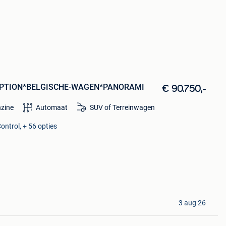
-OPTION*BELGISCHE-WAGEN*PANORAMI
€ 90.750,-
zine
Automaat
SUV of Terreinwagen
ontrol, + 56 opties
3 aug 26