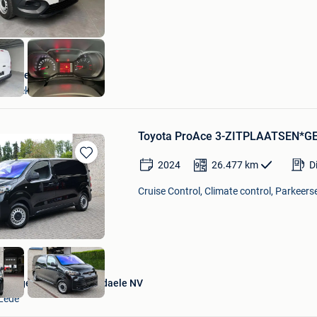
AutocenterLDS
Lebbeke
Toyota ProAce 3-ZITPLAATSEN*
2024
26.477
km
D
Bewaren
in
Cruise Control, Climate control, Parkeers
Mijn
Favorieten
Garage Thomas Uyttendaele NV
Lede