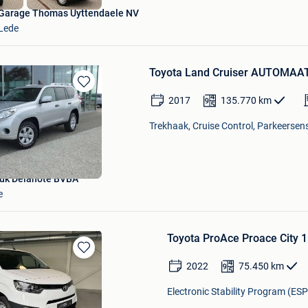
Garage Thomas Uyttendaele NV
Lede
Toyota Land Cruiser AUTOMAAT
Bewaren
2017
135.770
km
in
Mijn
Trekhaak, Cruise Control, Parkeersens
Favorieten
uk Delanote BVBA
e
Toyota ProAce Proace City 1.
Bewaren
2022
75.450
km
in
Mijn
Electronic Stability Program (ESP
Favorieten