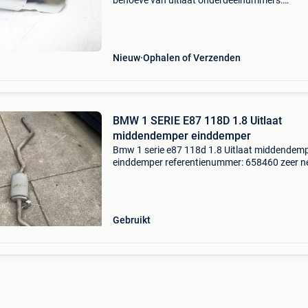
behoeve van uitlaat onderdeelnummers:
18307570761 7570761 bouwjaar: onbekend
kilometerstand: conditie: nieuw kleur: - btw/m
inclusief 21% btw bekijk
Nieuw
Ophalen of Verzenden
BMW 1 SERIE E87 118D 1.8 Uitlaat
middendemper einddemper
Bmw 1 serie e87 118d 1.8 Uitlaat middendem
einddemper referentienummer: 658460 zeer n
uitlaat extra product informatie: prijs: € 159,0
prijstype: marge onderdeelnummer: 8 product
com
Gebruikt