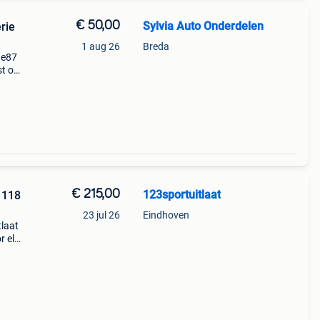
€ 50,00
Sylvia Auto Onderdelen
rie
1 aug 26
Breda
 e87
t op
)
€ 215,00
123sportuitlaat
 118
23 jul 26
Eindhoven
tlaat
r elk
.a.
04-