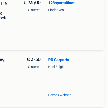
€ 235,00
123sportuitlaat
 116
Gisteren
Eindhoven
20
merk
118
€ 37,50
RD Carparts
UW!
Gisteren
Heel België
arge:
Bezoek website