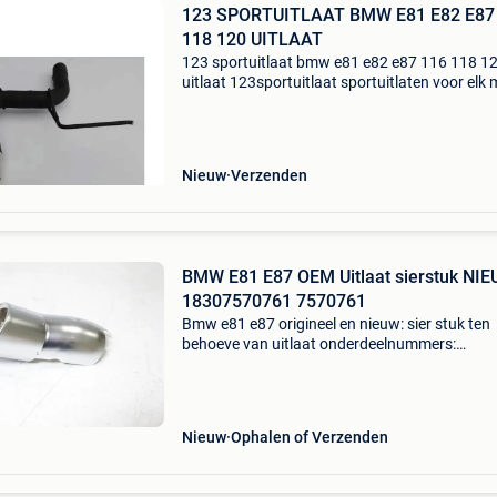
123 SPORTUITLAAT BMW E81 E82 E87
118 120 UITLAAT
123 sportuitlaat bmw e81 e82 e87 116 118 1
uitlaat 123sportuitlaat sportuitlaten voor elk 
auto! Goed en goedkoop! Dit product is o.a.
Passend voor; bmw e87 e82 e81 1er d20 116 
120 benzine:
Nieuw
Verzenden
BMW E81 E87 OEM Uitlaat sierstuk NIE
18307570761 7570761
Bmw e81 e87 origineel en nieuw: sier stuk ten
behoeve van uitlaat onderdeelnummers:
18307570761 7570761 bouwjaar: onbekend
kilometerstand: conditie: nieuw kleur: - btw/m
inclusief 21% btw bekijk
Nieuw
Ophalen of Verzenden