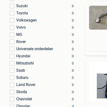
Suzuki
0
Toyota
0
Volkswagen
0
Volvo
0
MG
0
Rover
0
Universele onderdelen
0
Hyundai
0
Mitsubishi
0
Saab
0
Subaru
0
Land Rover
0
Skoda
0
Chevrolet
0
Chrysler
0