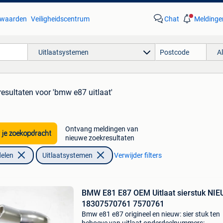
waarden
Veiligheidscentrum
Chat
Meldinge
Uitlaatsystemen
A
resultaten
voor 'bmw e87 uitlaat'
Ontvang meldingen van
 je zoekopdracht
nieuwe zoekresultaten
elen
Uitlaatsystemen
Verwijder filters
BMW E81 E87 OEM Uitlaat sierstuk NIE
18307570761 7570761
Bmw e81 e87 origineel en nieuw: sier stuk ten