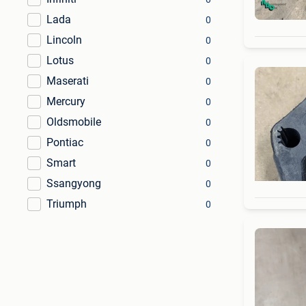
Lada
0
Lincoln
0
Lotus
0
Maserati
0
Mercury
0
Oldsmobile
0
Pontiac
0
Smart
0
Ssangyong
0
Triumph
0