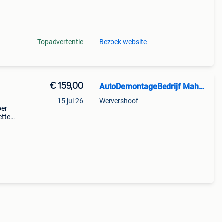
arge:
Topadvertentie
Bezoek website
€ 159,00
AutoDemontageBedrijf Mahzud
15 jul 26
Wervershoof
per
ette
0
type: