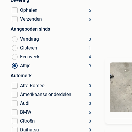
Levering
Ophalen
5
Verzenden
6
Aangeboden sinds
Vandaag
0
Gisteren
1
Een week
4
Altijd
9
Automerk
Alfa Romeo
0
Amerikaanse onderdelen
0
Audi
0
BMW
6
Citroën
0
Daihatsu
0