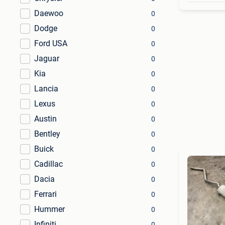
Daewoo
0
Dodge
0
Ford USA
0
Jaguar
0
Kia
0
Lancia
0
Lexus
0
Austin
0
Bentley
0
Buick
0
Cadillac
0
Dacia
0
Ferrari
0
Hummer
0
Infiniti
0