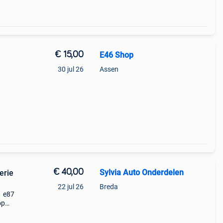
€ 15,00
E46 Shop
30 jul 26
Assen
ar op
met
€ 40,00
Sylvia Auto Onderdelen
erie
22 jul 26
Breda
1 e87
op
)
; e90