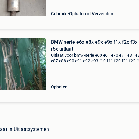
lci
Gebruikt
Ophalen of Verzenden
BMW serie e6x e8x e9x e9x f1x f2x f3x
r5x uitlaat
Uitlaat voor bmw-serie e60 e61 e70 e71 e81 e
e87 e88 e90 e91 e92 e93 f10 f11 f20 f21 f22 
f30 f31 f32 f33 f36 mini r56 slechts 99 euro a
onderdelen zijn ook beschikbaar geen mailing
ter p
Ophalen
aat in Uitlaatsystemen