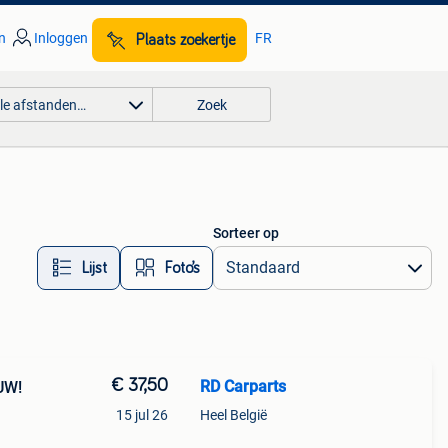
n
Inloggen
FR
Plaats zoekertje
lle afstanden…
Zoek
Sorteer op
Lijst
Foto’s
€ 37,50
RD Carparts
UW!
15 jul 26
Heel België