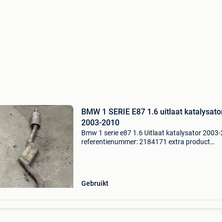
BMW 1 SERIE E87 1.6 uitlaat katalysato
2003-2010
Bmw 1 serie e87 1.6 Uitlaat katalysator 2003
referentienummer: 2184171 extra product
informatie: prijs: € 599,99 prijstype: marge
onderdeelnummer: 155 producttype: katalysa
levering: opha
Gebruikt