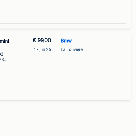
€ 99,00
Bmw
 mini
17 jun 26
La Louviere
82
f23
ndere
 om