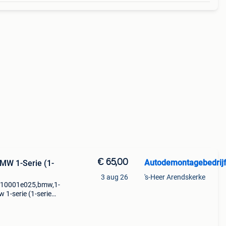
€ 65,00
Autodemontagebedrijf
MW 1-Serie (1-
3 aug 26
's-Heer Arendskerke
10001e025,bmw,1-
 1-serie (1-serie
 o131781 merk: bmw