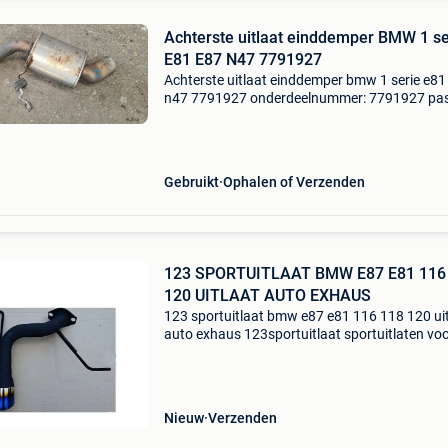
Achterste uitlaat einddemper BMW 1 se
E81 E87 N47 7791927
Achterste uitlaat einddemper bmw 1 serie e81
n47 7791927 onderdeelnummer: 7791927 pas
modellen: 1&#39; e81 (02/2006 — 12/2011
1&#39; e87 lci (01/2006 — 06/2011) extra
opmerkingen:
Gebruikt
Ophalen of Verzenden
123 SPORTUITLAAT BMW E87 E81 116
120 UITLAAT AUTO EXHAUS
123 sportuitlaat bmw e87 e81 116 118 120 ui
auto exhaus 123sportuitlaat sportuitlaten voo
merk auto! Goed en goedkoop! Dit product is o
Passend voor; bmw e87 e81 1-serie bmw 1 20
2007 1
Nieuw
Verzenden