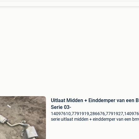
Uitlaat Midden + Einddemper van een B
Serie 03-
14097610,7791919,286676,7791927,140976
serie uitlaat midden + einddemper van een bmw
03-) algemene informatie referentienummer:
model: 1-serie type: 1