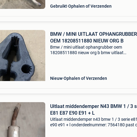
Gebruikt
Ophalen of Verzenden
BMW / MINI UITLAAT OPHANGRUBBER
OEM 18208511880 NIEUW ORG B
Bmw / mini uitlaat ophangrubber oem
18208511880 nieuw org b bmw uitlaat
ophangrubber dit rubber is zeer breed inzetba
diverse bmw- en mini-modellen, voornamelijk 
dieselmotoren (n47, b47) en s
Nieuw
Ophalen of Verzenden
Uitlaat middendemper N43 BMW 1 / 3 s
E81 E87 E90 E91 + L
Uitlaat middendemper n43 bmw 1 / 3 serie e8
e90 e91 + l onderdeelnummer: 7564180 past 
modellen: 1&#39; e81 (02/2006 — 12/2011
1&#39; e87 lci (02/2006 — 06/2011) 3&#39