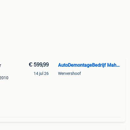
€ 599,99
AutoDemontageBedrijf Mahzud
r
14 jul 26
Wervershoof
-2010
tor