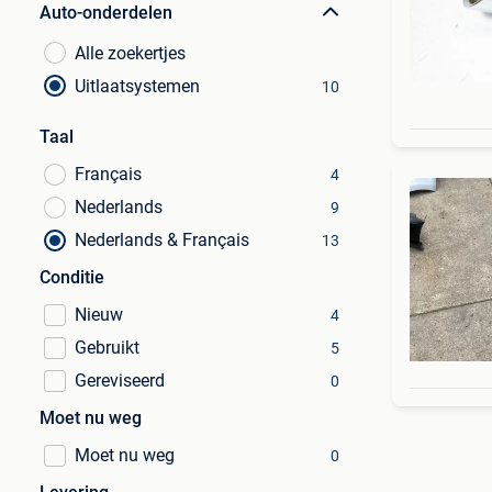
Auto-onderdelen
Alle zoekertjes
Uitlaatsystemen
10
Taal
Français
4
Nederlands
9
Nederlands & Français
13
Conditie
Nieuw
4
Gebruikt
5
Gereviseerd
0
Moet nu weg
Moet nu weg
0