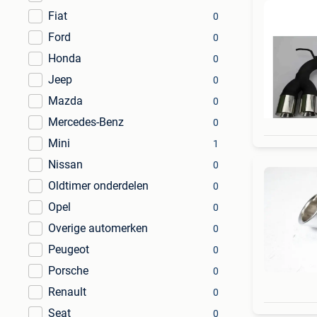
Fiat
0
Ford
0
Honda
0
Jeep
0
Mazda
0
Mercedes-Benz
0
Mini
1
Nissan
0
Oldtimer onderdelen
0
Opel
0
Overige automerken
0
Peugeot
0
Porsche
0
Renault
0
Seat
0