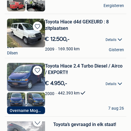
Autoaanbod.nu
Eergisteren
Boekel
Toyota Hiace d4d GEKEURD : 8
zitplaatsen
Bewaren
in
€ 12.500,-
Details
Mijn
LUC
Favorieten
169.500
km
2009
Gisteren
Dilsen
Toyota Hiace 2.4 Turbo Diesel / Airco
/ EXPORT!!
Bewaren
in
€ 4.950,-
Details
Mijn
Favorieten
442.393
km
2000
Ekm Motors
7 aug 26
Overname Mogelijk
Kontich
Toyota’s gevraagd in elk staat!
Bewaren