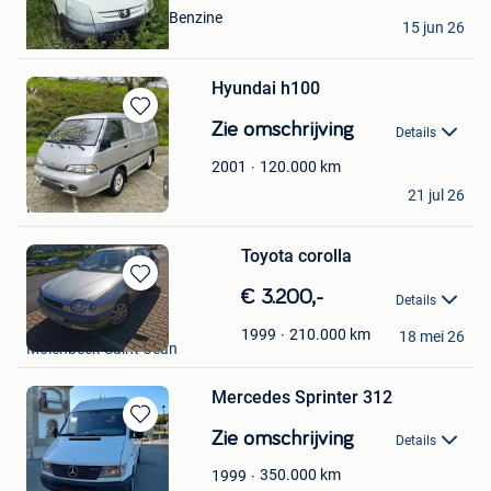
Ville de Chièvres
Benzine
15 jun 26
Chievres
Hyundai h100
Bewaren
Zie omschrijving
Details
in
Mijn
120.000
km
2001
Bernard
Favorieten
21 jul 26
Halle
Toyota corolla
Bewaren
€ 3.200,-
Details
in
Stefan
Mijn
210.000
km
1999
18 mei 26
Molenbeek-Saint-Jean
Favorieten
Mercedes Sprinter 312
Bewaren
Zie omschrijving
Details
in
Mijn
350.000
km
1999