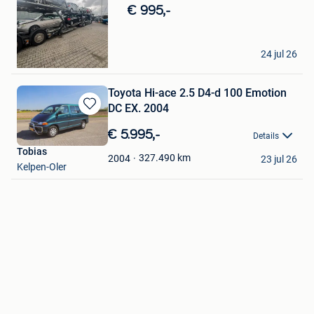
in
€ 995,-
Mijn
Favorieten
MSM cars
24 jul 26
Glain & Partie Ans
Toyota Hi-ace 2.5 D4-d 100 Emotion
DC EX. 2004
Bewaren
in
€ 5.995,-
Details
Mijn
Tobias
Favorieten
327.490
km
2004
23 jul 26
Kelpen-Oler