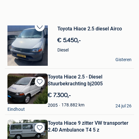
Toyota Hiace 2.5 diesel Airco
Bewaren
in
€ 5.450,-
Mijn
Favorieten
Diesel
Ben Zaid
Gisteren
Brussel
Toyota Hiace 2.5 - Diesel
Stuurbekrachting bj2005
Bewaren
in
€ 7.300,-
Mijn
EM
Favorieten
178.882
km
2005
24 jul 26
Eindhout
Toyota Hiace 9 zitter VW transporter
2.4D Ambulance T4 5 z
Bewaren