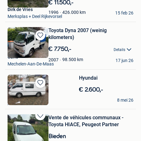
in
€ 11.500,-
Mijn
Dirk de Vries
Favorieten
426.000
km
1996
15 feb 26
Merksplas + Deel Rijkevorsel
Toyota Dyna 2007 (weinig
kilometers)
Bewaren
in
€ 7.750,-
Details
Mijn
Carlo
Favorieten
98.500
km
2007
17 jun 26
Mechelen-Aan-De-Maas
Hyundai
Bewaren
€ 2.600,-
in
Mostafa Labed
Mijn
8 mei 26
Anderlecht
Favorieten
Vente de véhicules communaux -
Bewaren
Toyota HIACE, Peugeot Partner
in
Mijn
Bieden
Favorieten