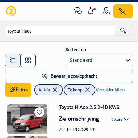
Auto's
Sorteer op
Alle afstanden…
Bewaar je zoekopdracht
Filters
Auto's
Te koop
Verwijder filters
Toyota HiAce 2.5 D-4D KWB
Bewaren
Zie omschrijving
Details
in
Mijn
145.588
km
2011
Favorieten