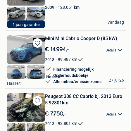
Mijn
Favorieten
128.051
km
2009
Rizq Occasions BV
Vandaag
1 jaar garantie
Brecht
Mini Mini Cabrio Cooper D (85 kW)
Bewaren
€ 14.994,-
Details
in
Mijn
99.487
km
2018
Favorieten
Financiering mogelijk
Onderhoudsboekje
Van Mossel Peugeot Hasselt
27 jul 26
Alle milieu/emissie zones
Hasselt
Peugeot 308 CC Cabrio bj. 2013 Euro
5 92801km
Bewaren
in
€ 7.750,-
Details
Mijn
Favorieten
92.801
km
2013