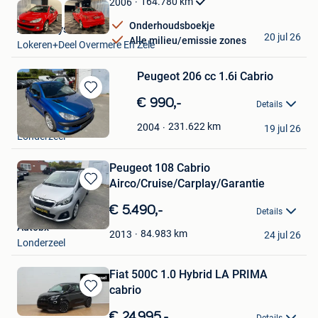
164.780
km
2006
Onderhoudsboekje
Auto Denys
20 jul 26
Alle milieu/emissie zones
Lokeren+Deel Overmere En Zele
Peugeot 206 cc 1.6i Cabrio
Bewaren
€ 990,-
Details
in
Auto Londerzeel
Mijn
231.622
km
2004
19 jul 26
Londerzeel
Favorieten
Peugeot 108 Cabrio
Airco/Cruise/Carplay/Garantie
Bewaren
in
€ 5.490,-
Details
Mijn
Autobx
Favorieten
84.983
km
2013
24 jul 26
Londerzeel
Fiat 500C 1.0 Hybrid LA PRIMA
cabrio
Bewaren
in
€ 24.995,-