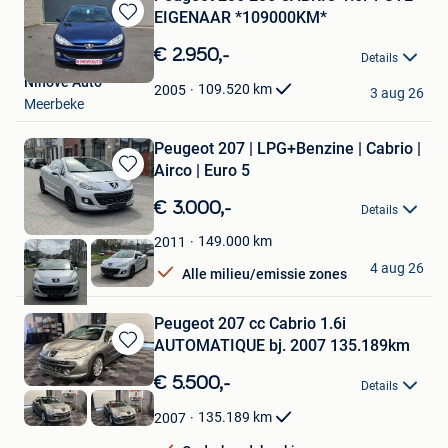
EIGENAAR *109000KM*
Bewaren
in
€ 2.950,-
Details
Mijn
Ninove Auto
Favorieten
109.520
km
2005
3 aug 26
Meerbeke
Peugeot 207 | LPG+Benzine | Cabrio |
Airco | Euro 5
Bewaren
in
€ 3.000,-
Details
Mijn
Favorieten
149.000
km
2011
Z-Motors
4 aug 26
Alle milieu/emissie zones
Hoboken
Peugeot 207 cc Cabrio 1.6i
AUTOMATIQUE bj. 2007 135.189km
Bewaren
in
€ 5.500,-
Details
Mijn
Favorieten
135.189
km
2007