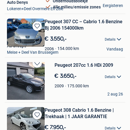
Onderhoudsboekje
Auto Denys
Eergisteren
Alle milieu/emissie zones
Lokeren+Deel Overmere En Zele
Peugeot 307 CC – Cabrio 1.6 Benzine
Bj 2006 154000km
Bewaren
in
€ 3.550,-
Details
Mijn
AS Groupe
Favorieten
154.000
km
2006
Vandaag
Meise + Deel Van Brussegem
Peugeot 207cc 1.6 HDi 2009
Bewaren
in
€ 3.650,-
Details
Mijn
Favorieten
175.000
km
2009
fred
2 aug 26
Huy
Peugeot 308 Cabrio 1.6 Benzine |
Trekhaak | 1 JAAR GARANTIE
Bewaren
in
€ 7.950,-
Details