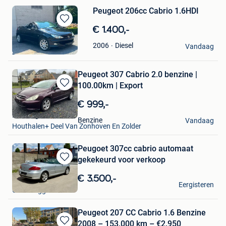
Peugeot 206cc Cabrio 1.6HDI
Bewaren
€ 1.400,-
in
DG
Diesel
2006
Mijn
Vandaag
Zonnebeke
Favorieten
Peugeot 307 Cabrio 2.0 benzine |
100.00km | Export
Bewaren
in
€ 999,-
Mijn
Limburg3
Favorieten
Benzine
Vandaag
Houthalen+ Deel Van Zonhoven En Zolder
Peugoet 307cc cabrio automaat
gekekeurd voor verkoop
Bewaren
in
€ 3.500,-
jessi
Mijn
Eergisteren
Gentbrugge
Favorieten
Peugeot 207 CC Cabrio 1.6 Benzine
2008 – 153.000 km – €2.950