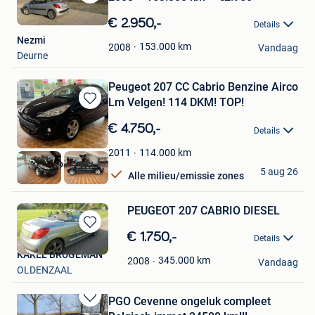
Bewaren
in
€ 2.950,-
Details
Mijn
Nezmi
Favorieten
153.000
km
2008
Vandaag
Deurne
Peugeot 207 CC Cabrio Benzine Airco
Lm Velgen! 114 DKM! TOP!
Bewaren
in
€ 4.750,-
Details
Mijn
Favorieten
114.000
km
2011
Atlas Autos
5 aug 26
Alle milieu/emissie zones
Rekem
PEUGEOT 207 CABRIO DIESEL
Bewaren
€ 1.750,-
Details
in
KAREL BRUGEMAN
Mijn
345.000
km
2008
Vandaag
OLDENZAAL
Favorieten
PGO Cevenne ongeluk compleet
Bewaren