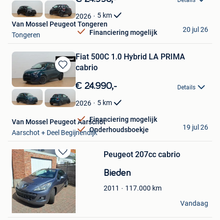
Details
Mijn
Favorieten
5
km
2026
Van Mossel Peugeot Tongeren
20 jul 26
Financiering mogelijk
Tongeren
Fiat 500C 1.0 Hybrid LA PRIMA
cabrio
Bewaren
in
€ 24.990,-
Details
Mijn
Favorieten
5
km
2026
Financiering mogelijk
Van Mossel Peugeot Aarschot
19 jul 26
Onderhoudsboekje
Aarschot + Deel Begijnendijk
Peugeot 207cc cabrio
Bewaren
in
Bieden
Mijn
Favorieten
117.000
km
2011
sleuwaegen
Vandaag
Kampenhout