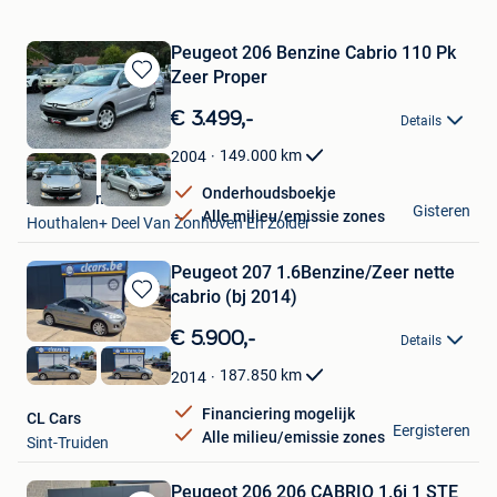
Peugeot 206 Benzine Cabrio 110 Pk
Zeer Proper
Bewaren
in
€ 3.499,-
Details
Mijn
Favorieten
149.000
km
2004
Onderhoudsboekje
Auto's Carma
Gisteren
Alle milieu/emissie zones
Houthalen+ Deel Van Zonhoven En Zolder
Peugeot 207 1.6Benzine/Zeer nette
cabrio (bj 2014)
Bewaren
in
€ 5.900,-
Details
Mijn
Favorieten
187.850
km
2014
Financiering mogelijk
CL Cars
Eergisteren
Alle milieu/emissie zones
Sint-Truiden
Peugeot 206 206 CABRIO 1.6i 1 STE