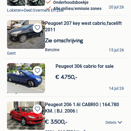
Onderhoudsboekje
Auto Denys
20 jul 26
Alle milieu/emissie zones
Lokeren+Deel Overmere En Zele
Peugoet 207 key west cabrio,facelift
2011
Bewaren
in
Zie omschrijving
Mijn
...
Favorieten
Benzine
15 jul 26
Gent
Peugeot 306 cabrio for sale
Bewaren
€ 4.750,-
in
Evofan1992
Mijn
14 jul 26
Evergem
Favorieten
Peugeot 206 1.6I CABRIO | 164.780
KM. | BJ. 2006 |
Bewaren
in
€ 3.500,-
Details
Mijn
Favorieten