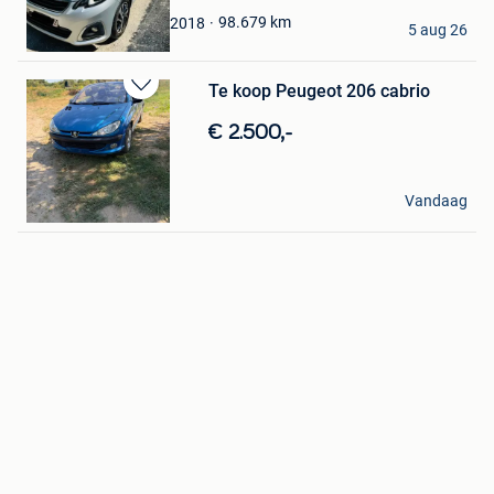
Favorieten
Ward Timmerman
98.679
km
2018
5 aug 26
Oostkamp
Te koop Peugeot 206 cabrio
Bewaren
in
€ 2.500,-
Mijn
Favorieten
spiroe
Vandaag
Gent