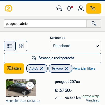
Auto's
Sorteer op
Alle afstanden…
Bewaar je zoekopdracht
Filters
Auto's
Te koop
Verwijder filters
peugeot 207cc
Bewaren
€ 3.750,-
in
Guerrieri Maria
Topzoekertje
98.846
km
2008
Mijn
Vandaag
Mechelen-Aan-De-Maas
Favorieten