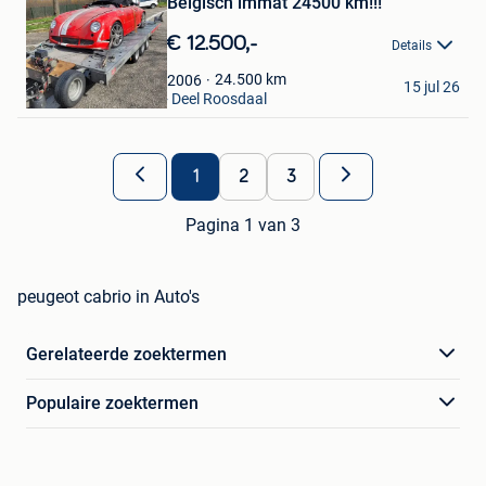
Belgisch immat 24500 km!!!
in
Mijn
€ 12.500,-
Details
Favorieten
Overdrive
24.500
km
2006
15 jul 26
St-Kwintens-Lennik + Deel Roosdaal
1
2
3
Pagina 1 van 3
peugeot cabrio in Auto's
Gerelateerde zoektermen
Populaire zoektermen