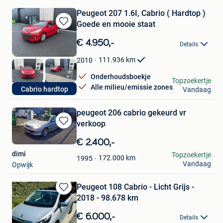
Peugeot 207 1.6I, Cabrio ( Hardtop )
Goede en mooie staat
Bewaren
in
€ 4.950,-
Details
Mijn
Favorieten
111.936
km
2010
Onderhoudsboekje
Drive nice BV
Topzoekertje
Alle milieu/emissie zones
Cabrio hardtop
Vandaag
Overpelt
peugeot 206 cabrio gekeurd vr
verkoop
Bewaren
in
€ 2.400,-
Mijn
dimi
Topzoekertje
Favorieten
172.000
km
1995
Vandaag
Opwijk
Peugeot 108 Cabrio - Licht Grijs -
Bewaren
2018 - 98.678 km
in
Mijn
€ 6.000,-
Details