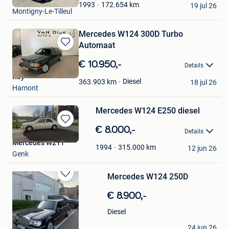
Favorieten
172.654
km
1993
19 jul 26
Montigny-Le-Tilleul
Mercedes W124 300D Turbo
Automaat
Bewaren
in
€ 10.950,-
Details
Mijn
Roy
Favorieten
Diesel
363.903
km
18 jul 26
Hamont
Mercedes W124 E250 diesel
Bewaren
€ 8.000,-
Details
in
Mercedes W211
Mijn
315.000
km
1994
12 jun 26
Genk
Favorieten
Mercedes W124 250D
Bewaren
in
€ 8.900,-
Mijn
Favorieten
Diesel
Elias
24 jun 26