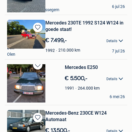
R&L
6 jul 26
Meise + Deel Van Brussegem
Mercedes 230TE 1992 S124 W124 in
goede staat!
Bewaren
in
€ 7.499,-
Details
Mijn
Beir
Favorieten
210.000
km
1992
7 jul 26
Olen
Mercedes E250
Bewaren
in
€ 5.500,-
Details
Mijn
Favorieten
264.000
km
1991
Misho ben
6 mei 26
Berchem
Mercedes-Benz 230CE W124
Automaat
Bewaren
in
€ 13.500,-
Details