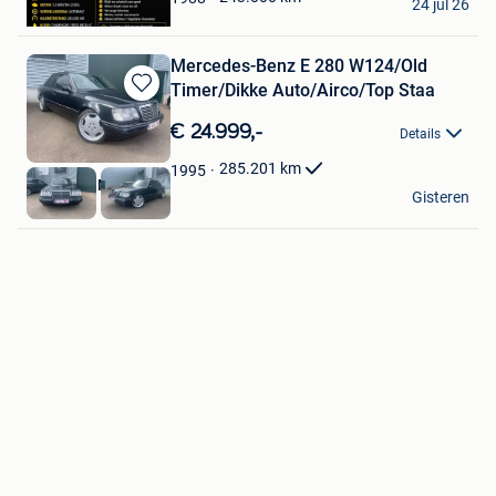
24 jul 26
Borsbeek
Mercedes-Benz E 280 W124/Old
Timer/Dikke Auto/Airco/Top Staa
Bewaren
in
€ 24.999,-
Details
Mijn
Favorieten
285.201
km
1995
RS Cars & Motors
Gisteren
Niel