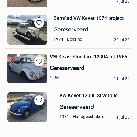
17 jul 26
Assenede
Barnfind VW Kever 1974 project
Bewaren
Gereserveerd
in
The VW Barn Garage
Benzine
1974
Mijn
29 jul 26
Kemzeke
Favorieten
VW Kever Standard 1200A uit 1965
Bewaren
Gereserveerd
in
The VW Barn Garage
1965
Mijn
11 jul 26
Kemzeke
Favorieten
VW Kever 1200L Silverbug
Bewaren
Gereserveerd
in
The VW Barn Garage
Handgeschakeld
1981
Mijn
11 jul 26
Kemzeke
Favorieten