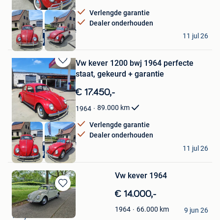
Verlengde garantie
Dealer onderhouden
Gas oldtimer Service
11 jul 26
1 jaar garantie
Oostvleteren
Vw kever 1200 bwj 1964 perfecte
Bewaren
staat, gekeurd + garantie
in
Mijn
€ 17.450,-
Favorieten
89.000
km
1964
Verlengde garantie
Dealer onderhouden
Gas oldtimer Service
11 jul 26
1 jaar garantie
Oostvleteren
Vw kever 1964
Bewaren
€ 14.000,-
in
MDKnarf
66.000
km
1964
Mijn
9 jun 26
Wilrijk
Favorieten