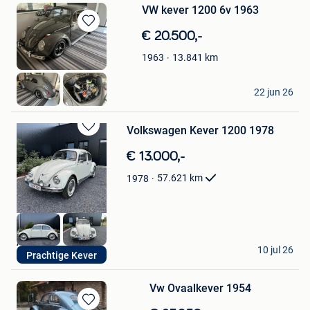
VW kever 1200 6v 1963
Bewaren
€ 20.500,-
in
13.841
km
1963
Mijn
Favorieten
RV
22 jun 26
Hamont
Volkswagen Kever 1200 1978
Bewaren
in
€ 13.000,-
Mijn
Favorieten
57.621
km
1978
Arc
10 jul 26
Prachtige Kever
Sint-Truiden
Vw Ovaalkever 1954