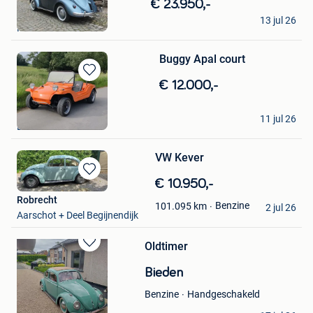
Bewaren
€ 23.950,-
Garage Gofflo BVBA
in
13 jul 26
Mijn
Meeuwen
Favorieten
Buggy Apal court
Bewaren
€ 12.000,-
in
Mijn
Ad
11 jul 26
Favorieten
Lobbes
VW Kever
Bewaren
€ 10.950,-
in
Robrecht
Benzine
101.095
km
Mijn
2 jul 26
Aarschot + Deel Begijnendijk
Favorieten
Oldtimer
Bewaren
in
Bieden
Mijn
Favorieten
Handgeschakeld
Benzine
fredje