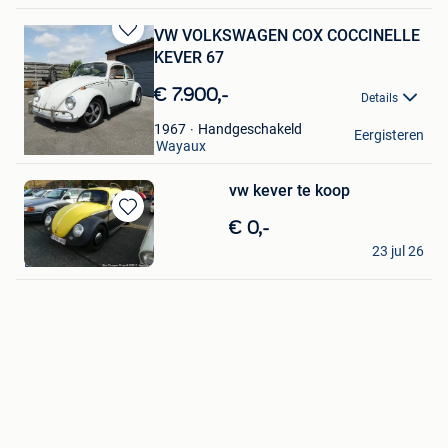
VW VOLKSWAGEN COX COCCINELLE
Bewaren
KEVER 67
in
Mijn
€ 7.900,-
Details
Favorieten
Dominique
Handgeschakeld
1967
Eergisteren
Gosselies + Partie De Wayaux
vw kever te koop
Bewaren
€ 0,-
indra
in
23 jul 26
Mijn
Beverlo
Favorieten