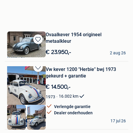
Ovaalkever 1954 origineel
metaalkleur
Bewaren
Garage Gofflo BVBA
in
€ 23.950,-
2 aug 26
Mijn
Meeuwen
Favorieten
Vw kever 1200 "Herbie" bwj 1973
Bewaren
gekeurd + garantie
in
Mijn
€ 14.500,-
Favorieten
16.002
km
1973
Verlengde garantie
Dealer onderhouden
Gas oldtimer Service
17 jul 26
1 jaar garantie
Oostvleteren