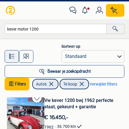
Auto's
Sorteer op
Alle afstanden…
Bewaar je zoekopdracht
Filters
Auto's
Te koop
Verwijder filters
Vw kever 1200 bwj 1962 perfecte
Bewaren
staat, gekeurd + garantie
in
Mijn
€ 16.450,-
Favorieten
36.700
km
1962