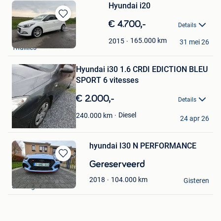
Hyundai i20
Bewaren
€ 4.700,-
Details
in
Lydie2004
Mijn
165.000
km
2015
31 mei 26
Thuillies
Bewaren
Favorieten
in
Mijn
Hyundai i30 1.6 CRDI EDICTION BLEU
Favorieten
SPORT 6 vitesses
€ 2.000,-
Details
pietro bruno
Diesel
240.000
km
24 apr 26
Merbes-Le-Chateau
hyundai I30 N PERFORMANCE
Bewaren
Gereserveerd
in
xhignesse
104.000
km
2018
Mijn
Gisteren
Seraing
Favorieten