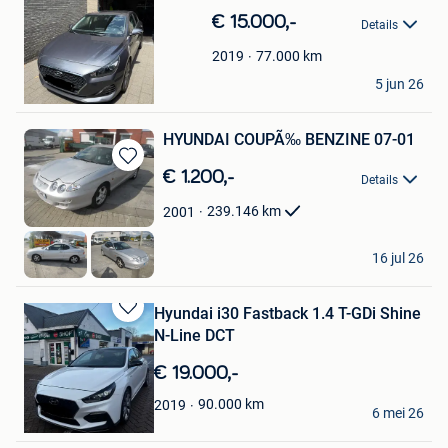
in
€ 15.000,-
Details
Mijn
Favorieten
77.000
km
2019
Jorre Lucas
5 jun 26
Kuringen
HYUNDAI COUPÃ‰ BENZINE 07-01
Bewaren
€ 1.200,-
Details
in
Mijn
239.146
km
2001
Favorieten
procar
16 jul 26
Hooglede
Hyundai i30 Fastback 1.4 T-GDi Shine
Bewaren
N-Line DCT
in
Mijn
€ 19.000,-
Favorieten
Dario Milioto
90.000
km
2019
6 mei 26
La Louviere
Bewaren
in