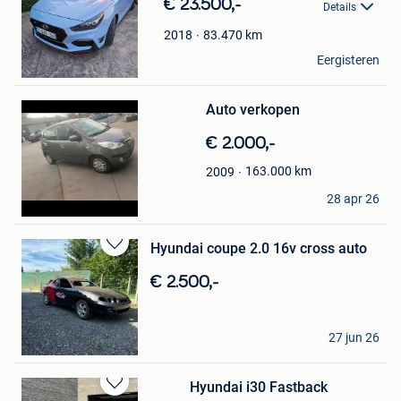
€ 23.500,-
Details
Mijn
Favorieten
83.470
km
2018
xhignesse
Eergisteren
Seraing
Bewaren
in
Mijn
Auto verkopen
Favorieten
€ 2.000,-
163.000
km
2009
Wasim Zazai
28 apr 26
Sint-Niklaas
Hyundai coupe 2.0 16v cross auto
Bewaren
in
€ 2.500,-
Mijn
Favorieten
lorenzo
27 jun 26
Lembeek
Hyundai i30 Fastback
Bewaren