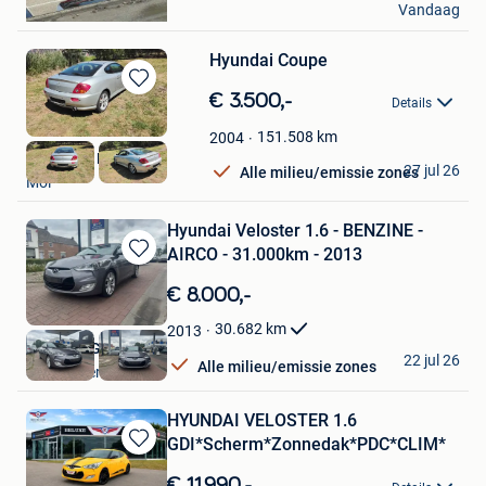
Vandaag
Hasselt
Hyundai Coupe
Bewaren
€ 3.500,-
Details
in
Mijn
151.508
km
2004
Favorieten
Aryan Car Point
27 jul 26
Alle milieu/emissie zones
Mol
Hyundai Veloster 1.6 - BENZINE -
AIRCO - 31.000km - 2013
Bewaren
in
€ 8.000,-
Mijn
Favorieten
30.682
km
2013
AG GARAGE
22 jul 26
Alle milieu/emissie zones
Steenokkerzeel
HYUNDAI VELOSTER 1.6
GDI*Scherm*Zonnedak*PDC*CLIM*
Bewaren
in
€ 11.990,-