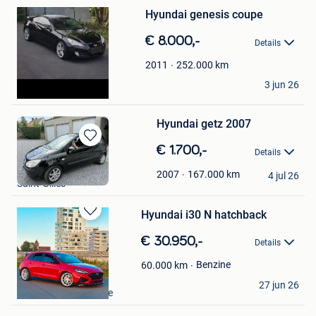
Mijn
Hyundai genesis coupe
Favorieten
€ 8.000,-
Details
252.000
km
2011
F32
3 jun 26
Montigny-Le-Tilleul
Hyundai getz 2007
Bewaren
€ 1.700,-
Details
in
David Ferreira
Mijn
167.000
km
2007
4 jul 26
Saint-Gilles
Favorieten
Hyundai i30 N hatchback
Bewaren
in
€ 30.950,-
Details
Mijn
Favorieten
Benzine
60.000
km
mt.rdyn_
27 jun 26
Gistel+Deel Westkerke