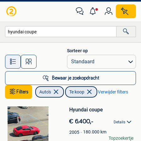
Auto's
Sorteer op
Alle afstanden…
Bewaar je zoekopdracht
Filters
Auto's
Te koop
Verwijder filters
Bewaren
Hyundai coupe
in
Mijn
€ 6.400,-
Favorieten
Details
180.000
km
2005
Hassan Saker
Topzoekertje