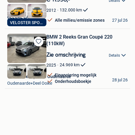
Details
Mijn
Favorieten
132.000
km
2012
BELUXE CARS
27 jul 26
Alle milieu/emissie zones
VELOSTER SPORT
Auvelais
BMW 2 Reeks Gran Coupé 220
(110kW)
Bewaren
in
Zie omschrijving
Details
Mijn
Favorieten
24.969
km
2025
Financiering mogelijk
Van Mossel Hyundai Oudenaarde
28 jul 26
Onderhoudsboekje
Oudenaarde+Deel Ooike