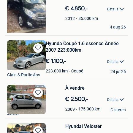
Mijn
€ 4.850,-
Favorieten
Details
85.000
km
2012
Rico
4 aug 26
Andrimont
Hyunda Coupé 1.6 essence Année
2007 223:000km
Bewaren
in
€ 1.100,-
Details
Mijn
ertius martik
Favorieten
Coupé
223.000
km
24 jul 26
Glain & Partie Ans
À vendre
Bewaren
€ 2.500,-
Details
in
Georges Alkhoury
Mijn
175.000
km
2009
Gisteren
Zemst
Favorieten
Hyundai Veloster