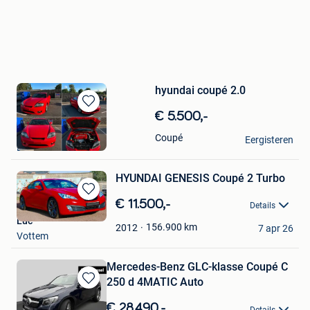
hyundai coupé 2.0
Bewaren
€ 5.500,-
in
Dennis
Coupé
Mijn
Eergisteren
Beveren
Favorieten
HYUNDAI GENESIS Coupé 2 Turbo
Bewaren
€ 11.500,-
Details
in
Luc
Mijn
156.900
km
2012
7 apr 26
Vottem
Favorieten
Mercedes-Benz GLC-klasse Coupé C
250 d 4MATIC Auto
Bewaren
in
€ 28.490,-
Details