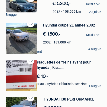
Bewaren
€ 5.200,-
Details
in
Sara Syoen
Mijn
108.065
km
2012
29 jul 26
Brugge
Favorieten
Hyundai coupé 2L année 2002
Bewaren
in
€ 1.500,-
Details
Mijn
Favorieten
181.000
km
2002
christian
4 aug 26
Chapelle-Lez-Herlaimont
Plaquettes de freins avant pour
Bewaren
hyundai, Kia,.....
in
Mijn
€ 10,-
Favorieten
chance
Hybride Elektrisch/Benzine
0
km
1 aug 26
Wayaux
HYUNDAI I30 PERFORMANCE
Bewaren
in