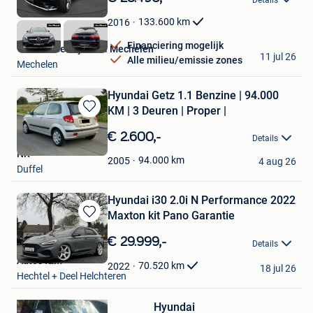
Mijn
Favorieten
133.600
km
2016
Financiering mogelijk
Van Mossel Hyundai Mechelen
11 jul 26
Alle milieu/emissie zones
Mechelen
Hyundai Getz 1.1 Benzine | 94.000
KM | 3 Deuren | Proper |
Bewaren
in
€ 2.600,-
Details
Mijn
NR
Favorieten
94.000
km
2005
4 aug 26
Duffel
Hyundai i30 2.0i N Performance 2022
Maxton kit Pano Garantie
Bewaren
in
€ 29.999,-
Details
Mijn
Auto's I&M
Favorieten
70.520
km
2022
18 jul 26
Hechtel + Deel Helchteren
Bewaren
Hyundai
in