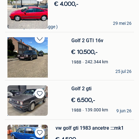
Bewaren
€ 4.000,-
in
Mijn
Favorieten
Alf
29 mei 26
Lissewege ( & Zeebrugge )
Golf 2 GTI 16v
Bewaren
in
€ 10.500,-
Mijn
Favorieten
242.344
km
1988
Jonas Lauwers
25 jul 26
Turnhout
Golf 2 gti
Bewaren
€ 6.500,-
in
Jeffrey
139.000
km
1988
Mijn
9 jun 26
Alken
Favorieten
vw golf gti 1983 ancetre :::mk1
Bewaren
Baudrin Paul