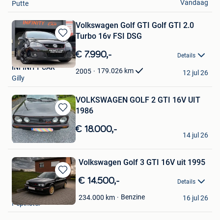
Vandaag
Putte
Volkswagen Golf GTI Golf GTI 2.0
Turbo 16v FSI DSG
Bewaren
in
€ 7.990,-
Details
Mijn
INFINITY CAR
Favorieten
179.026
km
2005
12 jul 26
Gilly
VOLKSWAGEN GOLF 2 GTI 16V UIT
1986
Bewaren
in
€ 18.000,-
JPV
Mijn
14 jul 26
Verviers
Favorieten
Volkswagen Golf 3 GTI 16V uit 1995
Bewaren
€ 14.500,-
Details
in
alcapone
Mijn
Benzine
234.000
km
16 jul 26
Pepinster
Favorieten