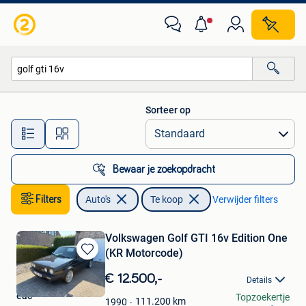
Auto's
Sorteer op
Alle afstanden…
Bewaar je zoekopdracht
Filters
Auto's
Te koop
Verwijder filters
Volkswagen Golf GTI 16v Edition One
(KR Motorcode)
Bewaren
in
€ 12.500,-
Details
Mijn
eac
Topzoekertje
Favorieten
111.200
km
1990