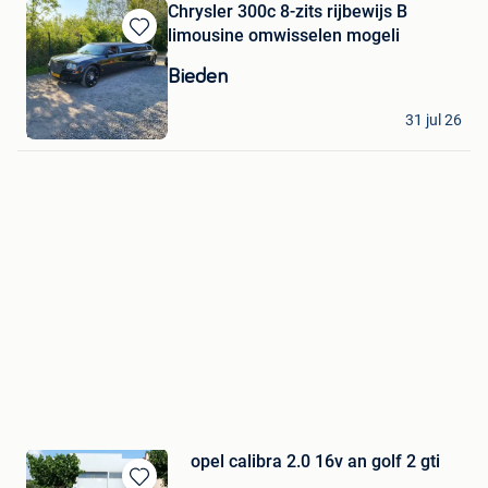
Chrysler 300c 8-zits rijbewijs B
limousine omwisselen mogeli
Bewaren
in
Bieden
Mijn
Favorieten
Bmw
31 jul 26
La Louviere
opel calibra 2.0 16v an golf 2 gti