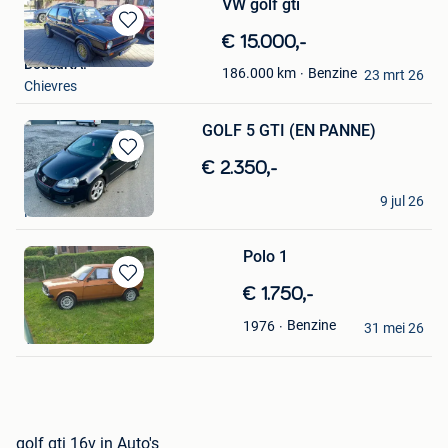
VW golf gti
Bewaren
€ 15.000,-
in
BoucartA.
Benzine
186.000
km
Mijn
23 mrt 26
Chievres
Favorieten
GOLF 5 GTI (EN PANNE)
Bewaren
€ 2.350,-
in
VAG-motorsport
Mijn
9 jul 26
Namur
Favorieten
Polo 1
Bewaren
€ 1.750,-
in
HKM Solutions
Benzine
1976
Mijn
31 mei 26
Vliermaal
Favorieten
golf gti 16v in Auto's