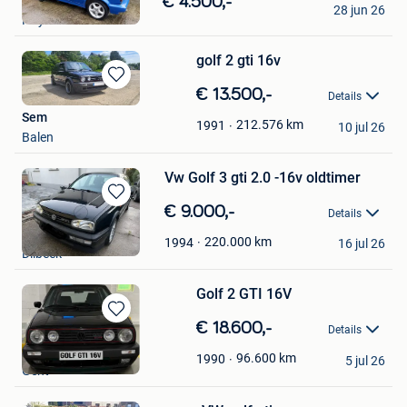
€ 4.500,-
28 jun 26
in
Huy
Mijn
Favorieten
golf 2 gti 16v
Bewaren
€ 13.500,-
Details
in
Sem
Mijn
212.576
km
1991
10 jul 26
Balen
Favorieten
Vw Golf 3 gti 2.0 -16v oldtimer
Bewaren
€ 9.000,-
Details
in
Tech.bruno
Mijn
220.000
km
1994
16 jul 26
Dilbeek
Favorieten
Golf 2 GTI 16V
Bewaren
€ 18.600,-
Details
in
David
Mijn
96.600
km
1990
5 jul 26
Gent
Favorieten