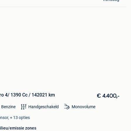
uro 4/ 1390 Cc / 142021 km
€ 4.400,-
Benzine
Handgeschakeld
Monovolume
nsor, + 13 opties
ilieu/emissie zones