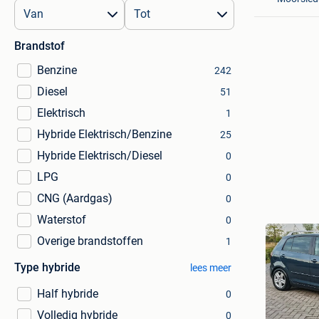
Brandstof
Benzine
242
Diesel
51
Elektrisch
1
Hybride Elektrisch/Benzine
25
Hybride Elektrisch/Diesel
0
LPG
0
CNG (Aardgas)
0
Waterstof
0
Overige brandstoffen
1
Type hybride
lees meer
Half hybride
0
Volledig hybride
0