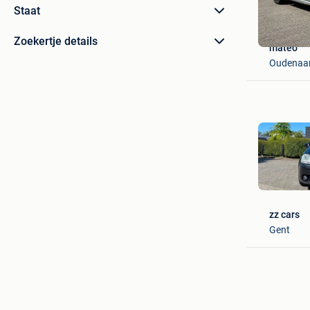
Staat
Zoekertje details
mateo
Oudenaar
zz cars
Gent