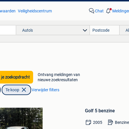
waarden
Veiligheidscentrum
Chat
Meldinge
Auto's
A
Ontvang meldingen van
 je zoekopdracht
nieuwe zoekresultaten
Te koop
Verwijder filters
Bewaren
in
Golf 5 benzine
Mijn
Favorieten
2005
Benzine