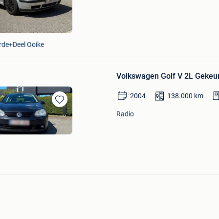
de+Deel Ooike
Volkswagen Golf V 2L Gekeu
2004
138.000
km
Bewaren
Radio
in
Mijn
Favorieten