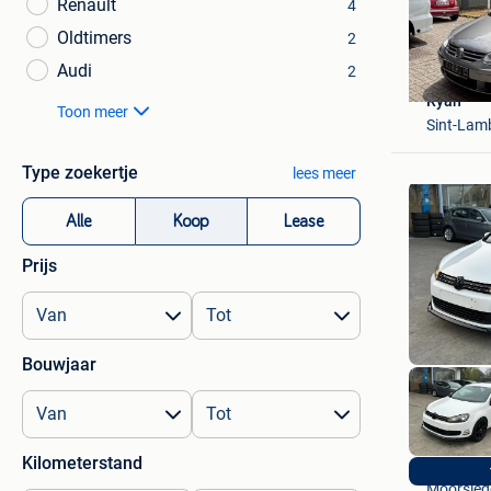
Renault
4
Oldtimers
2
Audi
2
Ryan
Toon meer
Sint-Lam
Type zoekertje
lees meer
Alle
Koop
Lease
Prijs
Bouwjaar
Kilometerstand
S&M Car
Moorsled