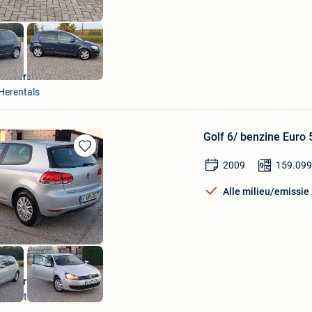
Universeel Auto's
Herentals
Golf 6/ benzine Euro
Bewaren
2009
159.09
in
Mijn
Alle milieu/emissie
Favorieten
Universeel Auto's
Herentals