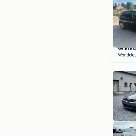
Gentse c
Wondelg