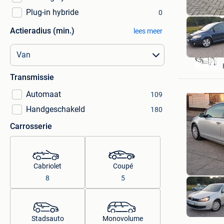
Plug-in hybride
0
Actieradius (min.)
lees meer
Transmissie
Automaat
109
Handgeschakeld
180
Carrosserie
Cabriolet
Coupé
8
5
Stadsauto
Monovolume