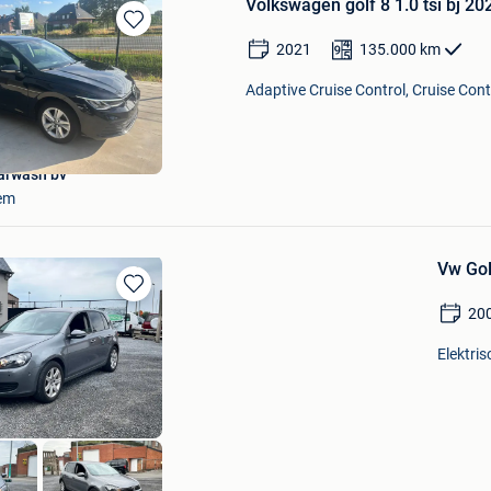
Volkswagen golf 8 1.0 tsi bj 
Bewaren
2021
135.000
km
in
Mijn
Adaptive Cruise Control, Cruise Cont
Favorieten
arwash bv
em
Vw Gol
Bewaren
20
in
Mijn
Elektri
Favorieten