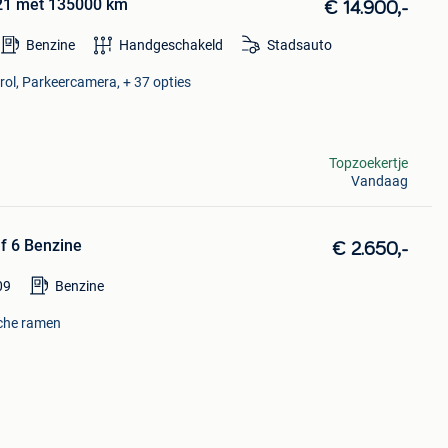
2021 met 135000 km
€ 14.900,-
Benzine
Handgeschakeld
Stadsauto
rol, Parkeercamera, + 37 opties
Topzoekertje
Vandaag
f 6 Benzine
€ 2.650,-
09
Benzine
sche ramen