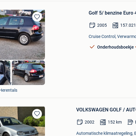
Golf 5/ benzine Euro 
Bewaren
2005
157.02
in
Mijn
Cruise Control, Verwarmde
Favorieten
Onderhoudsboekje
Universeel Auto's
Herentals
VOLKSWAGEN GOLF / AUTOM
Bewaren
2002
152
km
in
Mijn
Automatische klimaatregeling, El
Favorieten