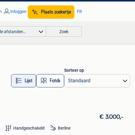
n
Inloggen
FR
Plaats zoekertje
lle afstanden…
Zoek
Sorteer op
Lijst
Foto’s
€ 3.000,-
Handgeschakeld
Berline