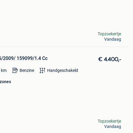
Topzoekertje
Vandaag
 5/2009/ 159099/1.4 Cc
€ 4.400,-
9
km
Benzine
Handgeschakeld
 zones
Topzoekertje
Vandaag