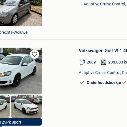
Adaptive Cruise Control, 
brechts-Woluwe
Volkswagen Golf VI 1.4
Bewaren
2009
208.000
k
in
Mijn
Adaptive Cruise Control, Cru
Favorieten
Onderhoudsboekje
s
125Pk Sport
e