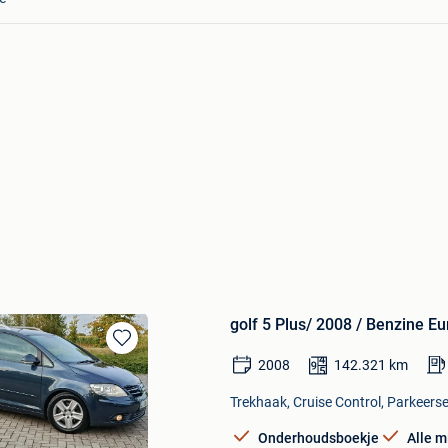
golf 5 Plus/ 2008 / Benzine E
Bewaren
2008
142.321
km
in
Mijn
Trekhaak, Cruise Control, Parkeerse
Favorieten
Onderhoudsboekje
Alle m