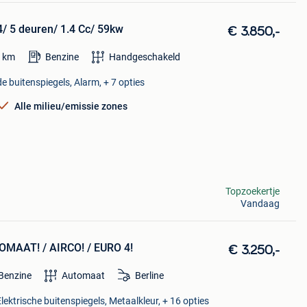
4/ 5 deuren/ 1.4 Cc/ 59kw
€ 3.850,-
1
km
Benzine
Handgeschakeld
 buitenspiegels, Alarm, + 7 opties
Alle milieu/emissie zones
Topzoekertje
Vandaag
AAT! / AIRCO! / EURO 4!
€ 3.250,-
Benzine
Automaat
Berline
ektrische buitenspiegels, Metaalkleur, + 16 opties