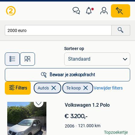
Auto's
Sorteer op
Alle afstanden…
Bewaar je zoekopdracht
Filters
Auto's
Te koop
Verwijder filters
Volkswagen 1.2 Polo
Bewaren
in
€ 3.200,-
Mijn
Favorieten
121.000
km
2006
Cedric
Topzoekertje