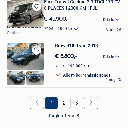
Ford Transit Custom 2.0 TDCI 170 CV
8 PLACES ! 2000 KM ! FUL
Bewaren
in
€ 49.900,-
Details
Mijn
EXCLUSIVES CARS
Favorieten
2.000
km
2026
3 aug 26
Chatelet
Bmw 318 d van 2013
Bewaren
€ 6.800,-
Details
in
Mijn
190.000
km
2013
Favorieten
Alle milieu/emissie zones
RADOCARS BVBA
1 aug 26
Mere
1
2
3
Pagina 1 van 3