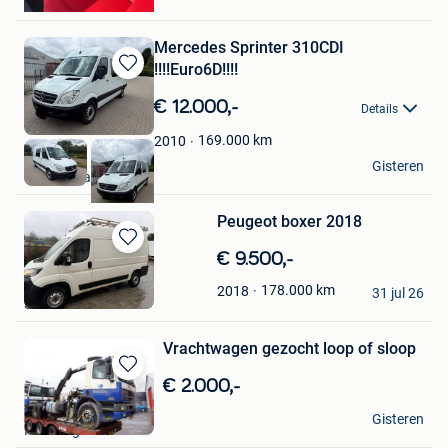
Aalst
Mercedes Sprinter 310CDI
!!!!Euro6D!!!!
Bewaren
in
€ 12.000,-
Details
Mijn
Favorieten
169.000
km
2010
Di
Gisteren
Sint-Niklaas
Peugeot boxer 2018
Bewaren
€ 9.500,-
in
You
178.000
km
2018
Mijn
31 jul 26
Sint-Pieters-Leeuw
Favorieten
Vrachtwagen gezocht loop of sloop
Bewaren
€ 2.000,-
in
Jaro
Mijn
Gisteren
Keerbergen
Bewaren
Favorieten