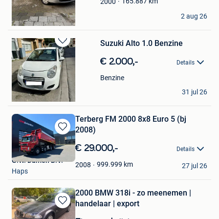
165.887
km
2000
Hamza Hamdan
2 aug 26
Antwerpen
Suzuki Alto 1.0 Benzine
Bewaren
in
€ 2.000,-
Details
Mijn
Favorieten
Benzine
OKAZ
31 jul 26
Jette
Terberg FM 2000 8x8 Euro 5 (bj
2008)
Bewaren
in
€ 29.000,-
Details
Mijn
G.W. Damen B.V.
Favorieten
999.999
km
2008
27 jul 26
Haps
2000 BMW 318i - zo meenemen |
handelaar | export
Bewaren
in