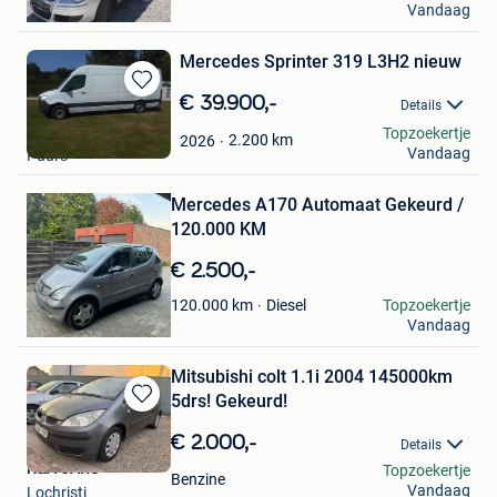
Vandaag
Lot
Mercedes Sprinter 319 L3H2 nieuw
Bewaren
€ 39.900,-
Details
in
Caluwaerts Guy
Topzoekertje
Mijn
2.200
km
2026
Vandaag
Puurs
Bewaren
Favorieten
in
Mijn
Mercedes A170 Automaat Gekeurd /
Favorieten
120.000 KM
€ 2.500,-
Sarah
Diesel
Topzoekertje
120.000
km
Vandaag
Dilsen
Mitsubishi colt 1.1i 2004 145000km
5drs! Gekeurd!
Bewaren
in
€ 2.000,-
Details
Mijn
K&A CARS
Topzoekertje
Favorieten
Benzine
Vandaag
Lochristi