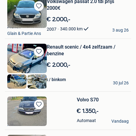
Volkswagen passat 2.0 tdi prijs
2000€
Bewaren
in
€ 2.000,-
Mijn
Franck
Favorieten
340.000
km
2007
3 aug 26
Glain & Partie Ans
Renault scenic / 4x4 zelfzaam /
benzine
Bewaren
in
€ 2.000,-
Mijn
Favorieten
vdv-motors glabbeek / binkom
30 jul 26
Binkom
Volvo S70
Bewaren
€ 1.350,-
in
malvina
Automaat
Mijn
Vandaag
Kessel-Lo
Favorieten