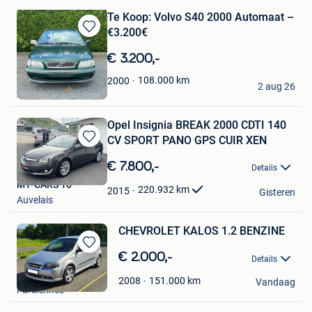
Te Koop: Volvo S40 2000 Automaat –
€3.200€
Bewaren
in
€ 3.200,-
Mijn
Favorieten
CELICIOUS MOTORS
108.000
km
2000
2 aug 26
Zedelgem
Opel Insignia BREAK 2000 CDTI 140
CV SPORT PANO GPS CUIR XEN
Bewaren
in
€ 7.800,-
Details
Mijn
MY-CARS 10
Favorieten
220.932
km
2015
Gisteren
Auvelais
CHEVROLET KALOS 1.2 BENZINE
Bewaren
€ 2.000,-
Details
in
MEM
Mijn
151.000
km
2008
Vandaag
Farciennes
Favorieten