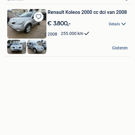
Renault Koleos 2000 cc dci van 2008
Bewaren
€ 3.800,-
Details
in
Mijn
255.000
km
2008
Favorieten
RADOCARS BVBA
Gisteren
Mere