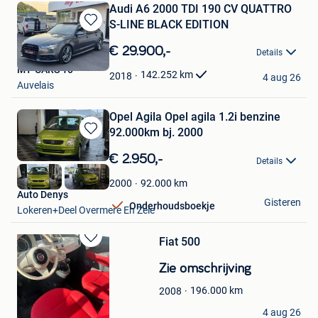
Audi A6 2000 TDI 190 CV QUATTRO
S-LINE BLACK EDITION
Bewaren
in
€ 29.900,-
Details
Mijn
MY-CARS 10
Favorieten
142.252
km
2018
4 aug 26
Auvelais
Opel Agila Opel agila 1.2i benzine
92.000km bj. 2000
Bewaren
in
€ 2.950,-
Details
Mijn
Favorieten
92.000
km
2000
Auto Denys
Gisteren
Onderhoudsboekje
Lokeren+Deel Overmere En Zele
Fiat 500
Bewaren
in
Zie omschrijving
Mijn
Favorieten
196.000
km
2008
cash
4 aug 26