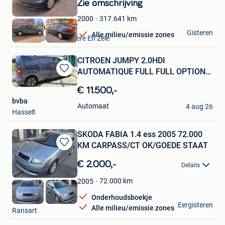
Zie omschrijving
Mijn
Favorieten
317.641
km
2000
VAVATO Auctions
Gisteren
Alle milieu/emissie zones
Lokeren+Deel Overmere En Zele
CITROEN JUMPY 2.0HDI
AUTOMATIQUE FULL FULL OPTION
Bewaren
2021
in
€ 11.500,-
Mijn
bvba
Favorieten
Automaat
4 aug 26
Hasselt
SKODA FABIA 1.4 ess 2005 72.000
KM CARPASS/CT OK/GOEDE STAAT
Bewaren
in
€ 2.000,-
Details
Mijn
Favorieten
72.000
km
2005
Onderhoudsboekje
Keny
Eergisteren
Alle milieu/emissie zones
Ransart