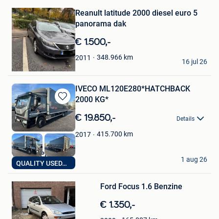
in
Mijn
Reanult latitude 2000 diesel euro 5
Favorieten
panorama dak
€ 1.500,-
er
348.966
km
2011
16 jul 26
Aalst
IVECO ML120E280*HATCHBACK
2000 KG*
Bewaren
in
€ 19.850,-
Details
Mijn
Favorieten
415.700
km
2017
Trucks MPH
1 aug 26
QUALITY USEDTRUCKS
Ciney
Bewaren
Ford Focus 1.6 Benzine
in
Mijn
€ 1.350,-
Favorieten