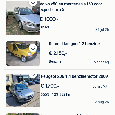
Volvo v50 en mercedes a160 voor
Bewaren
export euro 5
in
Mijn
€ 1.000,-
Favorieten
export auto’s
Diesel
31 jul 26
Ranst
Renault kangoo 1.2 benzine
Bewaren
€ 2.150,-
in
Ib
Benzine
Mijn
Vandaag
Temse
Favorieten
Peugeot 206 1.4 benzinemotor 2009
Bewaren
in
€ 1.700,-
Details
Mijn
Favorieten
123.982
km
2009
Omar Aazani
2 aug 26
Deurne