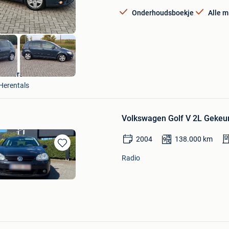
Onderhoudsboekje
Alle m
Universeel Auto's
Herentals
Volkswagen Golf V 2L Gekeu
2004
138.000
km
Bewaren
Radio
in
Mijn
Favorieten