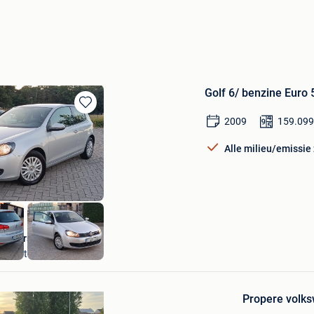
Golf 6/ benzine Euro
Bewaren
2009
159.09
in
Mijn
Alle milieu/emissie
Favorieten
Universeel Auto's
Herentals
Bewaren
in
Propere volks
Mijn
Favorieten