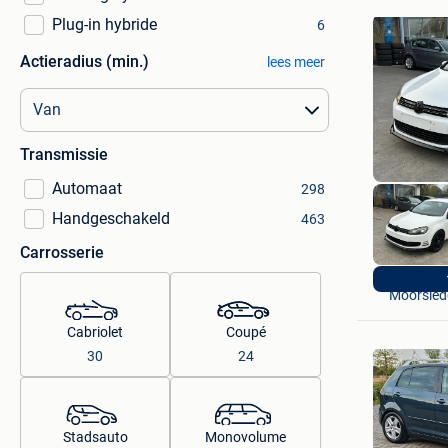
Plug-in hybride
6
Actieradius (min.)
lees meer
Transmissie
Automaat
298
Handgeschakeld
463
Carrosserie
S&M Car
Moorsled
Cabriolet
Coupé
30
24
Stadsauto
Monovolume