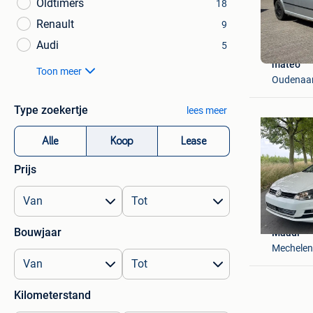
Oldtimers
18
Renault
9
Audi
5
mateo
Toon meer
Oudenaar
Type zoekertje
lees meer
Alle
Koop
Lease
Prijs
Bouwjaar
Maadi
Mechelen
Kilometerstand