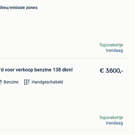
ilieu/emissie zones
Topzoekertje
Vandaag
rd voor verkoop benzine 138 dkm!
€ 3.600,-
Benzine
Handgeschakeld
Topzoekertje
Vandaag