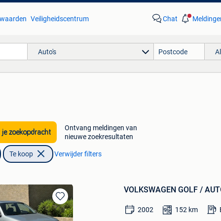
waarden
Veiligheidscentrum
Chat
Meldinge
Auto's
A
Ontvang meldingen van
 je zoekopdracht
nieuwe zoekresultaten
Te koop
Verwijder filters
VOLKSWAGEN GOLF / AUTOM
Bewaren
2002
152
km
in