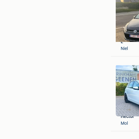
L
Niel
Hector
Mol