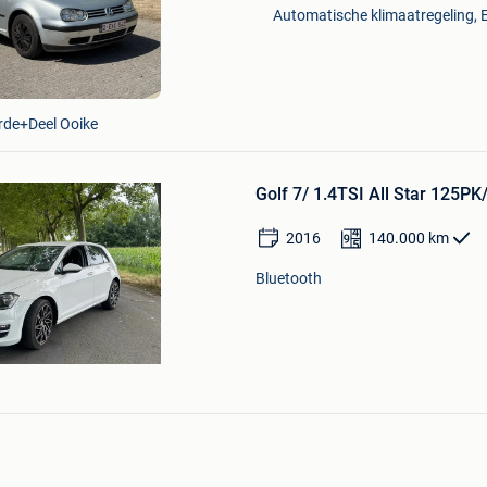
Mijn
Automatische klimaatregeling, El
Favorieten
de+Deel Ooike
Bewaren
in
Golf 7/ 1.4TSI All Star 125
Mijn
Favorieten
2016
140.000
km
Bluetooth