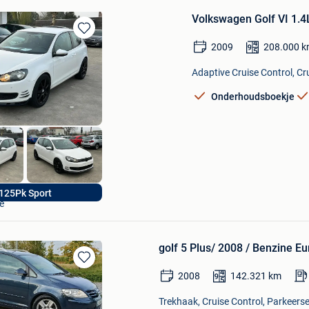
Volkswagen Golf VI 1.4
Bewaren
2009
208.000
k
in
Mijn
Adaptive Cruise Control, Cru
Favorieten
Onderhoudsboekje
s
125Pk Sport
e
golf 5 Plus/ 2008 / Benzine E
Bewaren
2008
142.321
km
in
Mijn
Trekhaak, Cruise Control, Parkeerse
Favorieten