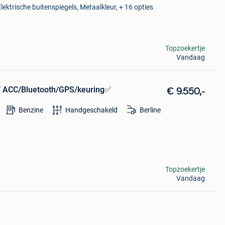
ektrische buitenspiegels, Metaalkleur, + 16 opties
Topzoekertje
Vandaag
PK/ ACC/Bluetooth/GPS/keuring✅
€ 9.550,-
Benzine
Handgeschakeld
Berline
Topzoekertje
Vandaag