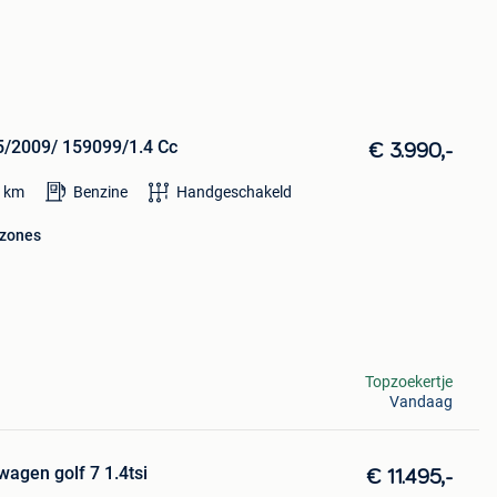
 5/2009/ 159099/1.4 Cc
€ 3.990,-
9
km
Benzine
Handgeschakeld
 zones
Topzoekertje
Vandaag
wagen golf 7 1.4tsi
€ 11.495,-