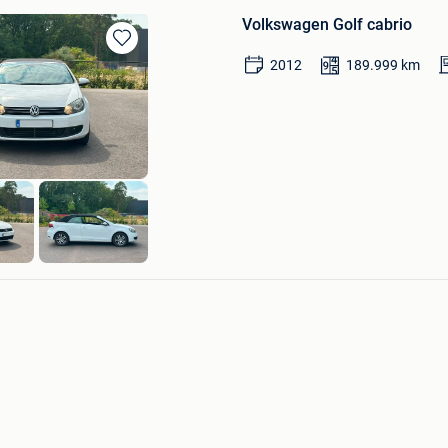
Volkswagen Golf cabrio
Bewaren
2012
189.999
km
in
Mijn
Favorieten