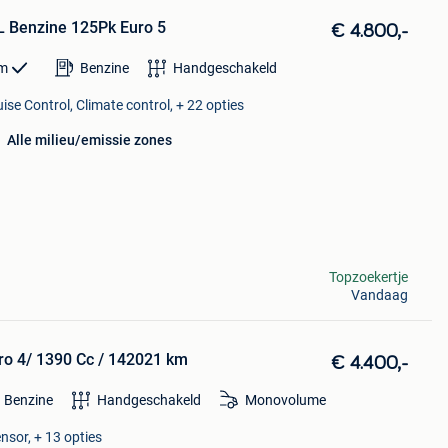
L Benzine 125Pk Euro 5
€ 4.800,-
m
Benzine
Handgeschakeld
ise Control, Climate control, + 22 opties
Alle milieu/emissie zones
Topzoekertje
Vandaag
uro 4/ 1390 Cc / 142021 km
€ 4.400,-
Benzine
Handgeschakeld
Monovolume
nsor, + 13 opties