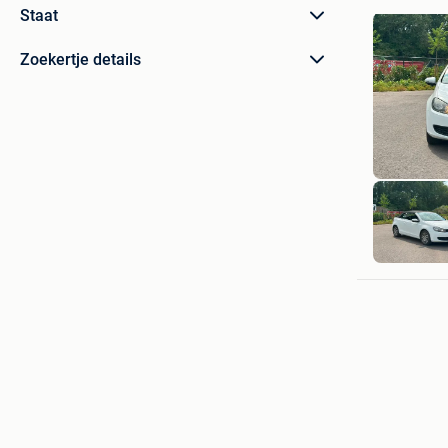
Staat
Zoekertje details
Dries
Paal