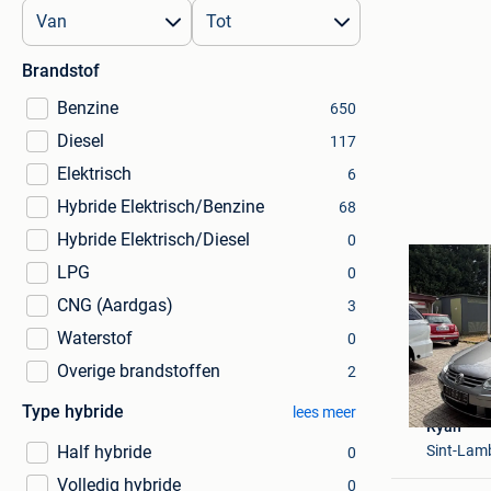
Brandstof
Benzine
650
Diesel
117
Elektrisch
6
Hybride Elektrisch/Benzine
68
Hybride Elektrisch/Diesel
0
LPG
0
CNG (Aardgas)
3
Waterstof
0
Overige brandstoffen
2
Type hybride
lees meer
Ryan
Sint-Lam
Half hybride
0
Volledig hybride
0