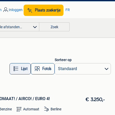
n
Inloggen
FR
Plaats zoekertje
lle afstanden…
Zoek
Sorteer op
Lijst
Foto’s
AAT! / AIRCO! / EURO 4!
€ 3.250,-
Benzine
Automaat
Berline