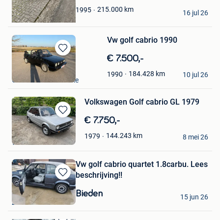
bjorn vsp
215.000
km
1995
16 jul 26
Bilzen
Vw golf cabrio 1990
Bewaren
€ 7.500,-
in
bram
184.428
km
1990
Mijn
10 jul 26
Gistel+Deel Westkerke
Favorieten
Volkswagen Golf cabrio GL 1979
Bewaren
€ 7.750,-
in
nobels nadine
144.243
km
1979
Mijn
8 mei 26
Waasmunster
Favorieten
Vw golf cabrio quartet 1.8carbu. Lees
beschrijving!!
Bewaren
in
S I
Bieden
15 jun 26
Mijn
Zonhoven
Favorieten