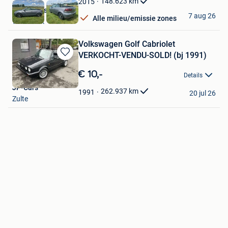
148.623
km
2015
Clean Cars BV
7 aug 26
Alle milieu/emissie zones
Willebroek
Volkswagen Golf Cabriolet
VERKOCHT-VENDU-SOLD! (bj 1991)
Bewaren
in
€ 10,-
Details
Mijn
JP-Cars
Favorieten
262.937
km
1991
20 jul 26
Zulte