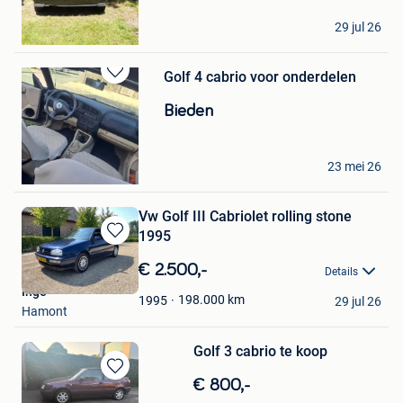
D
29 jul 26
Heist-Op-Den-Berg
Golf 4 cabrio voor onderdelen
Bewaren
in
Bieden
Mijn
Favorieten
Darlyn
23 mei 26
Laarne
Vw Golf III Cabriolet rolling stone
1995
Bewaren
in
€ 2.500,-
Details
Mijn
Inge
Favorieten
198.000
km
1995
29 jul 26
Hamont
Golf 3 cabrio te koop
Bewaren
€ 800,-
in