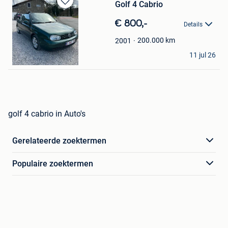
Golf 4 Cabrio
Bewaren
in
€ 800,-
Details
Mijn
Favorieten
200.000
km
2001
RéVo Amnezz
11 jul 26
Dinant
golf 4 cabrio in Auto's
Gerelateerde zoektermen
Populaire zoektermen