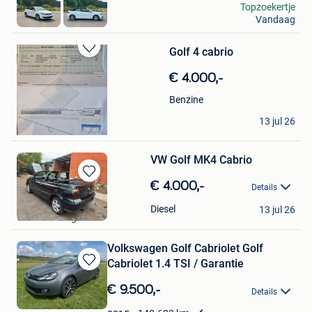
Dries
Topzoekertje
Vandaag
Paal
Golf 4 cabrio
Bewaren
in
€ 4.000,-
Mijn
Favorieten
Benzine
natasja
13 jul 26
Eeklo
VW Golf MK4 Cabrio
Bewaren
€ 4.000,-
Details
in
Burcin Saglam
Mijn
Diesel
13 jul 26
Geraardsbergen
Favorieten
Volkswagen Golf Cabriolet Golf
Cabriolet 1.4 TSI / Garantie
Bewaren
in
€ 9.500,-
Details
Mijn
Favorieten