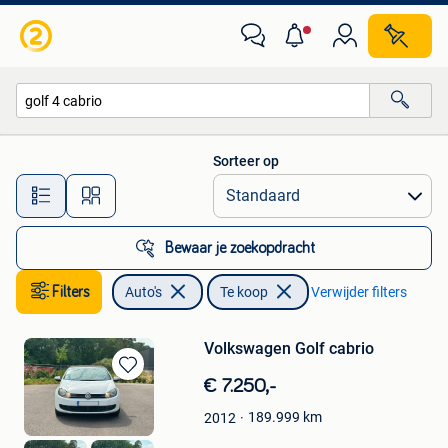
Auto's
Sorteer op
Alle afstanden…
Bewaar je zoekopdracht
Filters
Auto's
Te koop
Verwijder filters
Volkswagen Golf cabrio
Bewaren
€ 7.250,-
in
189.999
km
2012
Mijn
Favorieten