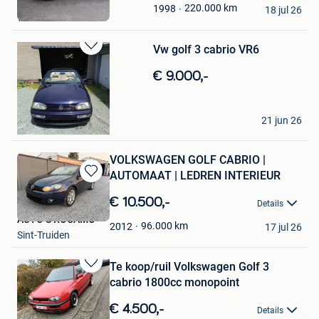
Sven g
220.000
km
1998
Mijn
18 jul 26
Wuustwezel
Favorieten
Vw golf 3 cabrio VR6
Bewaren
in
€ 9.000,-
Mijn
Favorieten
christophe
21 jun 26
Denderleeuw
VOLKSWAGEN GOLF CABRIO |
AUTOMAAT | LEDREN INTERIEUR
Bewaren
in
€ 10.500,-
Details
Mijn
AUTO’S ROCAMO
Favorieten
96.000
km
2012
17 jul 26
Sint-Truiden
Te koop/ruil Volkswagen Golf 3
Bewaren
cabrio 1800cc monopoint
in
Mijn
€ 4.500,-
Details
Favorieten