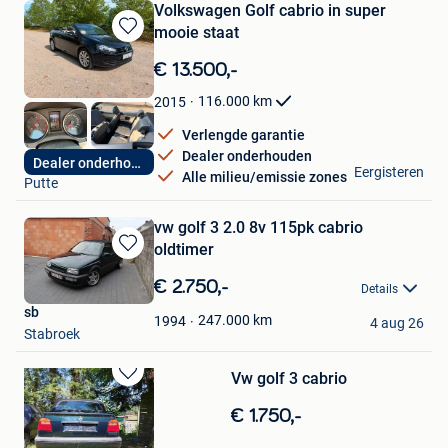
Volkswagen Golf cabrio in super
mooie staat
Bewaren
in
€ 13.500,-
Mijn
Favorieten
116.000
km
2015
Verlengde garantie
Dealer onderhouden
geert
Dealer onderhouden
Eergisteren
Alle milieu/emissie zones
Putte
vw golf 3 2.0 8v 115pk cabrio
oldtimer
Bewaren
in
€ 2.750,-
Details
Mijn
sb
Favorieten
247.000
km
1994
4 aug 26
Stabroek
Vw golf 3 cabrio
Bewaren
in
€ 1.750,-
Mijn
Favorieten