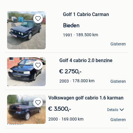
Golf 1 Cabrio Carman
Bewaren
Bieden
in
Mijn
189.500
km
1991
Favorieten
zorro
Gisteren
Westerlo
Golf 4 cabrio 2.0 benzine
Bewaren
€ 2.750,-
in
pawel
178.000
km
2003
Mijn
Gisteren
Bornem
Favorieten
Volkswagen golf cabrio 1.6 karman
Bewaren
€ 3.500,-
Details
in
GMT
Mijn
169.000
km
2000
Gisteren
Heusden
Favorieten