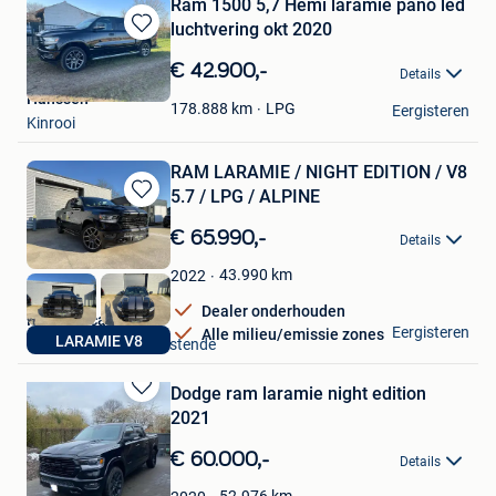
Ram 1500 5,7 Hemi laramie pano led
luchtvering okt 2020
Bewaren
in
€ 42.900,-
Details
Mijn
Hanssen
Favorieten
LPG
178.888
km
Eergisteren
Kinrooi
RAM LARAMIE / NIGHT EDITION / V8
5.7 / LPG / ALPINE
Bewaren
in
€ 65.990,-
Details
Mijn
Favorieten
43.990
km
2022
Dealer onderhouden
NV dna - cars be
Eergisteren
Alle milieu/emissie zones
LARAMIE V8
Nieuwpoort+Deel Westende
Dodge ram laramie night edition
Bewaren
2021
in
Mijn
€ 60.000,-
Details
Favorieten
Jplms