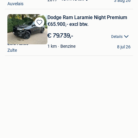
3 aug 26
Auvelais
Dodge Ram Laramie Night Premium
€65.900,- excl btw.
Bewaren
in
€ 79.739,-
Details
Mijn
Leie Auto's
Favorieten
Benzine
1
km
8 jul 26
Zulte