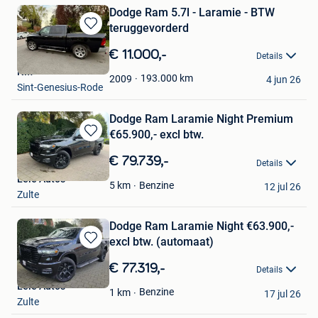
Dodge Ram 5.7l - Laramie - BTW
teruggevorderd
Bewaren
in
€ 11.000,-
Details
Mijn
NM
Favorieten
193.000
km
2009
4 jun 26
Sint-Genesius-Rode
Dodge Ram Laramie Night Premium
€65.900,- excl btw.
Bewaren
in
€ 79.739,-
Details
Mijn
Leie Auto's
Favorieten
Benzine
5
km
12 jul 26
Zulte
Dodge Ram Laramie Night €63.900,-
excl btw. (automaat)
Bewaren
in
€ 77.319,-
Details
Mijn
Leie Auto's
Favorieten
Benzine
1
km
17 jul 26
Zulte