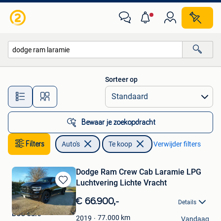
Auto's
Sorteer op
Alle afstanden…
Bewaar je zoekopdracht
Filters
Auto's
Te koop
Verwijder filters
Dodge Ram Crew Cab Laramie LPG
Luchtvering Lichte Vracht
Bewaren
in
€ 66.900,-
Details
Mijn
BCC Cars
Favorieten
77.000
km
2019
Vandaag