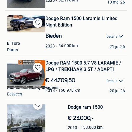
52.976
km
2020
10 mei 26
Heusden
Dodge Ram 1500 Laramie Limited
Night Edition
Bewaren
in
Bieden
Details
Mijn
El Toro
Favorieten
54.000
km
2023
21 jul 26
Puurs
Dodge RAM 1500 5.7 V8 LARAMIE /
LPG / TREKHAAK 3.5T / ADAPTI
Bewaren
in
€ 44.709,50
Details
Mijn
Ruinemans Bedrijfswagens
Favorieten
160.978
km
2018
20 jul 26
Eesveen
Dodge ram 1500
Bewaren
in
€ 23.000,-
Mijn
Favorieten
158.000
km
2013