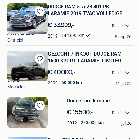
DODGE RAM 5.7i V8 401 PK
LARAMIE 2019 TVAC VOLLEDIGE
Bewaren
OPTIES
in
€ 33.999,-
Details
Mijn
Auto Panama
Favorieten
144.695
km
2019
5 aug 26
Chatelet
GEZOCHT / INKOOP DODGE RAM
1500 SPORT, LARAMIE, LIMITED
Bewaren
in
€ 40.000,-
Details
Mijn
Dimitri
Favorieten
60.000
km
2009
11 jul 25
Mechelen
Dodge ram laramie
Bewaren
€ 15.500,-
Details
in
Thibaut
Mijn
270.000
km
2012
1 jul 26
Ranst
Favorieten