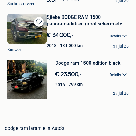
9 jul 26
Surhuisterveen
Sjieke DODGE RAM 1500
panoramadak en groot scherm etc
Bewaren
in
€ 34.000,-
Details
Mijn
Harrie
Favorieten
134.000
km
2018
31 jul 26
Kinrooi
Bewaren
in
Mijn
Dodge ram 1500 edition black
Favorieten
€ 23.500,-
Details
299
km
2016
alain
27 jul 26
Groot - Bijgaarden
dodge ram laramie in Auto's