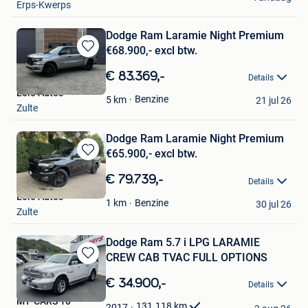
Erps-Kwerps
Dodge Ram Laramie Night Premium
€68.900,- excl btw.
Bewaren
in
€ 83.369,-
Details
Mijn
Leie Auto's
Favorieten
Benzine
5
km
21 jul 26
Zulte
Dodge Ram Laramie Night Premium
€65.900,- excl btw.
Bewaren
in
€ 79.739,-
Details
Mijn
Leie Auto's
Favorieten
Benzine
1
km
30 jul 26
Zulte
Dodge Ram 5.7 i LPG LARAMIE
CREW CAB TVAC FULL OPTIONS
Bewaren
in
€ 34.900,-
Details
Mijn
MY-CARS 10
Favorieten
131.118
km
2017