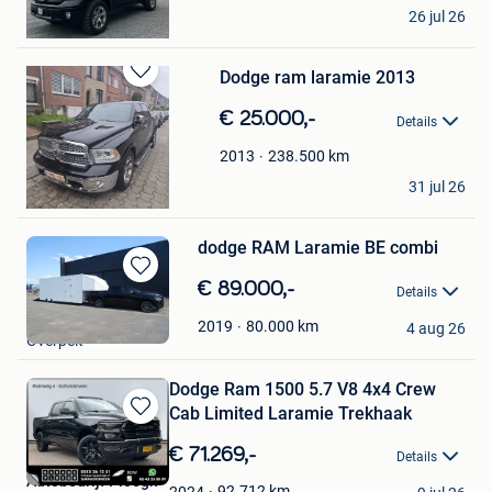
TG09
26 jul 26
La Louviere
Dodge ram laramie 2013
Bewaren
in
€ 25.000,-
Details
Mijn
Favorieten
238.500
km
2013
Vasili Lukiyan
31 jul 26
Dilbeek
dodge RAM Laramie BE combi
Bewaren
€ 89.000,-
Details
in
TS-vans
Mijn
80.000
km
2019
4 aug 26
Overpelt
Favorieten
Dodge Ram 1500 5.7 V8 4x4 Crew
Cab Limited Laramie Trekhaak
Bewaren
in
€ 71.269,-
Details
Mijn
Autobedrijf Ploegh
Favorieten
92.712
km
2024