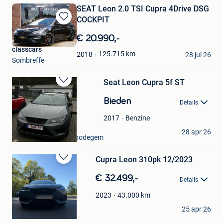
SEAT Leon 2.0 TSI Cupra 4Drive DSG
COCKPIT
Bewaren
in
€ 20.990,-
Mijn
classcars
Favorieten
125.715
km
2018
28 jul 26
Sombreffe
Seat Leon Cupra 5f ST
Bewaren
in
Bieden
Details
Mijn
Favorieten
Benzine
2017
Ivone Fernandes
28 apr 26
Haaltert + Deel Erembodegem
Cupra Leon 310pk 12/2023
Bewaren
in
€ 32.499,-
Details
Mijn
Favorieten
43.000
km
2023
Danny
25 apr 26
Genk