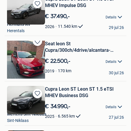
MHEV Impulse DSG
Bewaren
in
€ 37.490,-
Details
Mijn
Hermans NV
Favorieten
11.540
km
2026
29 jul 26
Herentals
Seat leon St
Bewaren
Cupra/300ch/4drive/alcantara-
in
carbon
Mijn
€ 22.500,-
Details
Favorieten
Bart
170
km
2019
30 jul 26
Mechelen
Cupra Leon ST Leon ST 1.5 eTSI
MHEV Business DSG
Bewaren
in
€ 34.990,-
Details
Mijn
Mertens Sint-Niklaas
Favorieten
6.565
km
2025
27 jul 26
Sint-Niklaas