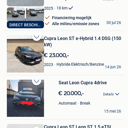
Mijn
Favorieten
10
km
2025
Financiering mogelijk
Autohandel Mertens
30 jul 26
Alle milieu/emissie zones
DIRECT BESCHIKBAAR
Bilzen
Cupra Leon ST e-Hybrid 1.4 DSG (150
Bewaren
kW)
in
Mijn
€ 23.000,-
Favorieten
NDM
Hybride Elektrisch/Benzine
2023
14 jun 26
Kemzeke
Seat Leon Cupra 4drive
Bewaren
in
€ 20.000,-
Details
Mijn
Favorieten
Break
Automaat
Dennis
15 mei 26
Balen
Cupra Leon ST Leon ST 1.5 eTSI