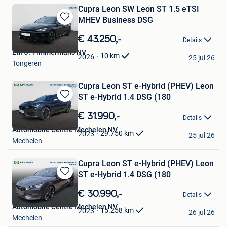
Cupra Leon SW Leon ST 1.5 eTSI
MHEV Business DSG
Bewaren
in
€ 43.250,-
Details
Mijn
Etn J. Timmermans NV
Favorieten
10
km
2026
25 jul 26
Tongeren
Cupra Leon ST e-Hybrid (PHEV) Leon
ST e-Hybrid 1.4 DSG (180
Bewaren
in
€ 31.990,-
Details
Mijn
Automobile Centre Mechelen NV
Favorieten
29.750
km
2023
25 jul 26
Mechelen
Cupra Leon ST e-Hybrid (PHEV) Leon
ST e-Hybrid 1.4 DSG (180
Bewaren
in
€ 30.990,-
Details
Mijn
Automobile Centre Mechelen NV
Favorieten
15.258
km
2023
26 jul 26
Mechelen