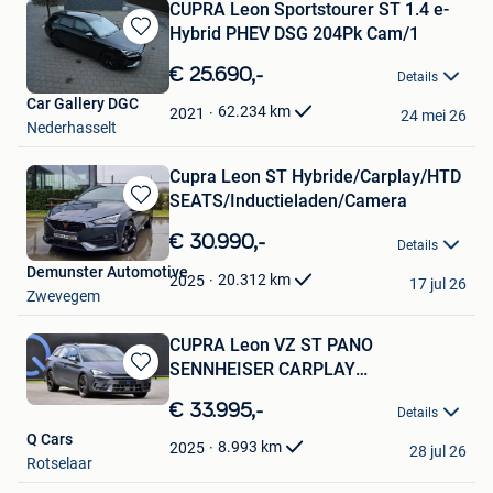
CUPRA Leon Sportstourer ST 1.4 e-
Hybrid PHEV DSG 204Pk Cam/1
Bewaren
in
€ 25.690,-
Details
Mijn
Car Gallery DGC
Favorieten
62.234
km
2021
24 mei 26
Nederhasselt
Cupra Leon ST Hybride/Carplay/HTD
SEATS/Inductieladen/Camera
Bewaren
in
€ 30.990,-
Details
Mijn
Demunster Automotive
Favorieten
20.312
km
2025
17 jul 26
Zwevegem
CUPRA Leon VZ ST PANO
SENNHEISER CARPLAY
Bewaren
SFEERVERLICHTING FU
in
€ 33.995,-
Details
Mijn
Q Cars
Favorieten
8.993
km
2025
28 jul 26
Rotselaar