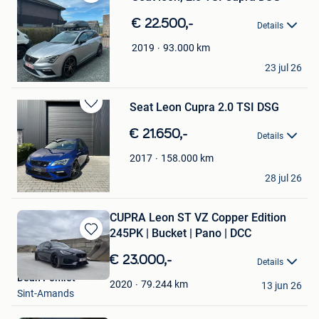
Bewaren
in
€ 22.500,-
Details
Mijn
Favorieten
93.000
km
2019
maikavdv
23 jul 26
Geraardsbergen
Bewaren
in
€ 21.650,-
Details
Mijn
Favorieten
158.000
km
2017
Car Center Pelt
28 jul 26
Overpelt
CUPRA Leon ST VZ Copper Edition
245PK | Bucket | Pano | DCC
Bewaren
in
€ 23.000,-
Details
Mijn
Dean Polfliet
Favorieten
79.244
km
2020
13 jun 26
Sint-Amands