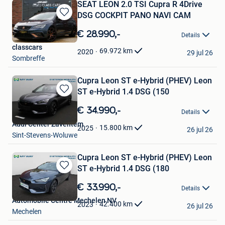
SEAT LEON 2.0 TSI Cupra R 4Drive
DSG COCKPIT PANO NAVI CAM
Bewaren
in
€ 28.990,-
Details
Mijn
classcars
Favorieten
69.972
km
2020
29 jul 26
Sombreffe
Cupra Leon ST e-Hybrid (PHEV) Leon
ST e-Hybrid 1.4 DSG (150
Bewaren
in
€ 34.990,-
Details
Mijn
Audi Center Zaventem
Favorieten
15.800
km
2025
26 jul 26
Sint-Stevens-Woluwe
Cupra Leon ST e-Hybrid (PHEV) Leon
ST e-Hybrid 1.4 DSG (180
Bewaren
in
€ 33.990,-
Details
Mijn
Automobile Centre Mechelen NV
Favorieten
42.400
km
2023
26 jul 26
Mechelen