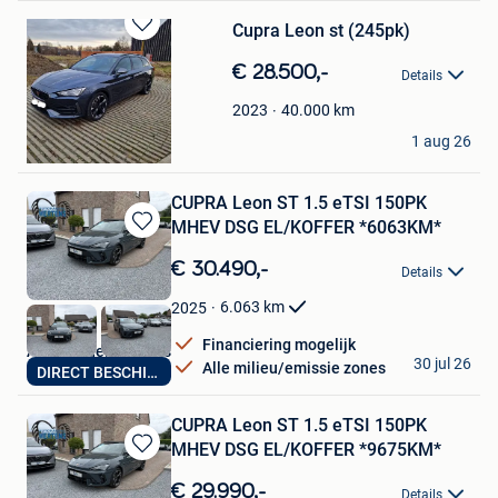
Cupra Leon st (245pk)
Bewaren
in
€ 28.500,-
Details
Mijn
Favorieten
40.000
km
2023
glen
1 aug 26
Aartselaar
CUPRA Leon ST 1.5 eTSI 150PK
MHEV DSG EL/KOFFER *6063KM*
Bewaren
in
€ 30.490,-
Details
Mijn
Favorieten
6.063
km
2025
Financiering mogelijk
Autohandel Mertens
30 jul 26
Alle milieu/emissie zones
DIRECT BESCHIKBAAR
Bilzen
CUPRA Leon ST 1.5 eTSI 150PK
MHEV DSG EL/KOFFER *9675KM*
Bewaren
in
€ 29.990,-
Details