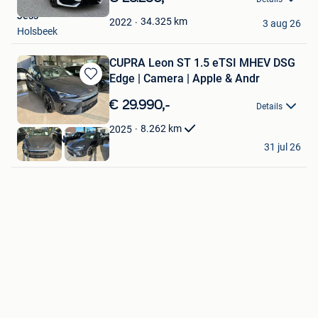
Mijn
Jess
Favorieten
34.325
km
2022
3 aug 26
Holsbeek
CUPRA Leon ST 1.5 eTSI MHEV DSG
Edge | Camera | Apple & Andr
Bewaren
in
€ 29.990,-
Details
Mijn
Favorieten
8.262
km
2025
GARAGE NEIRYNCK
31 jul 26
Zulte