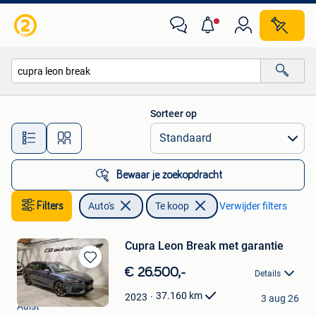
Auto's
Sorteer op
Alle afstanden…
Bewaar je zoekopdracht
Filters
Auto's
Te koop
Verwijder filters
Cupra Leon Break met garantie
Bewaren
€ 26.500,-
Details
in
CB Automotive Aalst
Mijn
37.160
km
2023
3 aug 26
Aalst
Favorieten