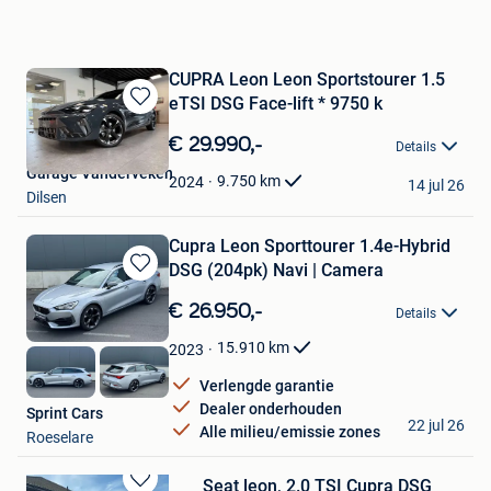
CUPRA Leon Leon Sportstourer 1.5
eTSI DSG Face-lift * 9750 k
Bewaren
in
€ 29.990,-
Details
Mijn
Garage Vanderveken
Favorieten
9.750
km
2024
14 jul 26
Dilsen
Cupra Leon Sporttourer 1.4e-Hybrid
DSG (204pk) Navi | Camera
Bewaren
in
€ 26.950,-
Details
Mijn
Favorieten
15.910
km
2023
Verlengde garantie
Dealer onderhouden
Sprint Cars
22 jul 26
Alle milieu/emissie zones
Roeselare
Seat leon, 2.0 TSI Cupra DSG