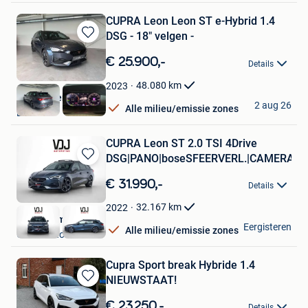
CUPRA Leon Leon ST e-Hybrid 1.4
DSG - 18" velgen -
Bewaren
in
€ 25.900,-
Details
Mijn
Favorieten
48.080
km
2023
AutocenterLDS
2 aug 26
Alle milieu/emissie zones
Lebbeke
CUPRA Leon ST 2.0 TSI 4Drive
DSG|PANO|boseSFEERVERL.|CAMERA|
Bewaren
in
€ 31.990,-
Details
Mijn
Favorieten
32.167
km
2022
VDJ Automotive
Eergisteren
Alle milieu/emissie zones
Grobbendonk
Cupra Sport break Hybride 1.4
NIEUWSTAAT!
Bewaren
in
€ 23.250,-
Details