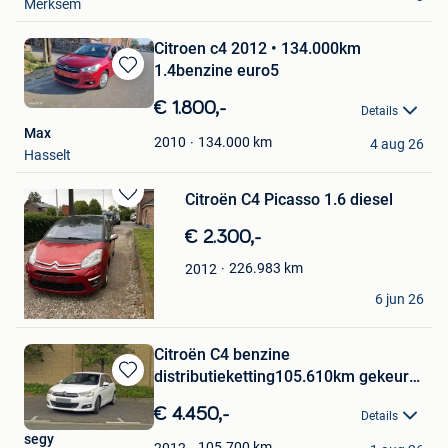
Merksem
Citroen c4 2012 • 134.000km
1.4benzine euro5
Bewaren
in
€ 1.800,-
Details
Mijn
Max
Favorieten
134.000
km
2010
4 aug 26
Hasselt
Citroën C4 Picasso 1.6 diesel
Bewaren
in
€ 2.300,-
Mijn
Favorieten
226.983
km
2012
cam van ere
6 jun 26
Dendermonde
Citroën C4 benzine
distributieketting105.610km gekeurd
Bewaren
vvk
in
€ 4.450,-
Details
Mijn
segy
Favorieten
105.700
km
2012