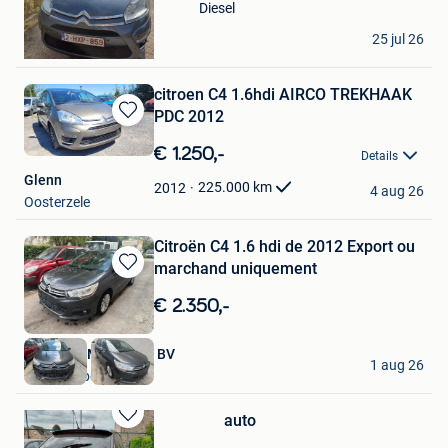
Favorieten
Diesel
Nao
25 jul 26
Schoten
citroen C4 1.6hdi AIRCO TREKHAAK
PDC 2012
Bewaren
in
€ 1.250,-
Details
Mijn
Glenn
Favorieten
225.000
km
2012
4 aug 26
Oosterzele
Citroën C4 1.6 hdi de 2012 Export ou
marchand uniquement
Bewaren
in
€ 2.350,-
Mijn
Favorieten
All Wheel Machinery BV
1 aug 26
Geraardsbergen
auto
Bewaren