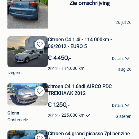
in
Zie omschrijving
Mijn
Favorieten
bandenkaan
26 jul 26
Genk
Citroen C4 1.4i - 114 000km -
06/2012 - EURO 5
Bewaren
in
€ 4.450,-
Details
Mijn
TOM
Favorieten
114.000
km
2012
1 aug 26
Izegem
citroen C4 1.6hdi AIRCO PDC
TREKHAAK 2012
Bewaren
in
€ 1.250,-
Details
Mijn
Glenn
Favorieten
225.000
km
2012
Gisteren
Oosterzele
Citroen c4 grand picasso 7pl benzine