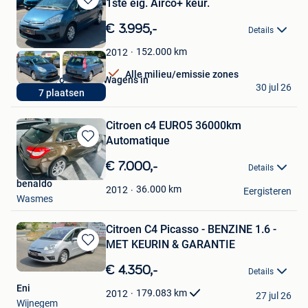
1ste eig. Airco+ keur.
Bewaren
in
€ 3.995,-
Details
Mijn
Favorieten
152.000
km
2012
Alle milieu/emissie zones
V-Cars - Voordelige Wagens in
30 jul 26
7 plaatsen
Lebbeke
Citroen c4 EURO5 36000km
Automatique
Bewaren
in
€ 7.000,-
Details
Mijn
benaldo
Favorieten
36.000
km
2012
Eergisteren
Wasmes
Citroen C4 Picasso - BENZINE 1.6 -
MET KEURIN & GARANTIE
Bewaren
in
€ 4.350,-
Details
Mijn
Eni
Favorieten
179.083
km
2012
27 jul 26
Wijnegem