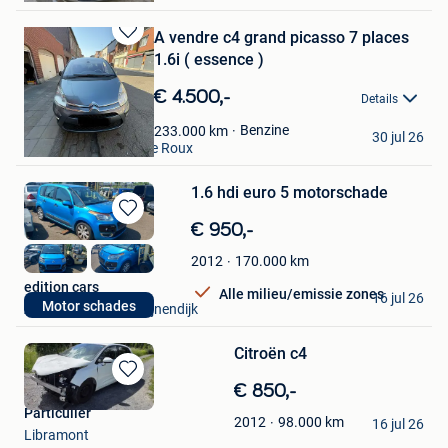
A vendre c4 grand picasso 7 places
Bewaren
1.6i ( essence )
in
Mijn
€ 4.500,-
Details
Favorieten
thekiiro
Benzine
233.000
km
30 jul 26
Courcelles + Partie De Roux
1.6 hdi euro 5 motorschade
Bewaren
€ 950,-
in
170.000
km
2012
Mijn
Favorieten
edition cars
Alle milieu/emissie zones
16 jul 26
Motor schades
Aarschot + Deel Begijnendijk
Citroën c4
Bewaren
€ 850,-
in
Particulier
98.000
km
2012
Mijn
16 jul 26
Libramont
Favorieten