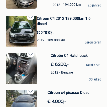
in
Redon
Mijn
194.000
km
2012
25 jan 26
Florennes
Favorieten
Citroen C4 2012 189.000km 1.6
Bewaren
dissel
in
Mijn
€ 2.100,-
Favorieten
Tom van de heer
189.000
km
2012
Eergisteren
Kemzeke
Citroën C4 Hatchback
Bewaren
in
€ 6.200,-
Details
Mijn
Favorieten
Benzine
2012
Peter De Smedt
30 jul 26
Ranst
Citroen c4 picasso Diesel
Bewaren
in
€ 4.000,-
Mijn