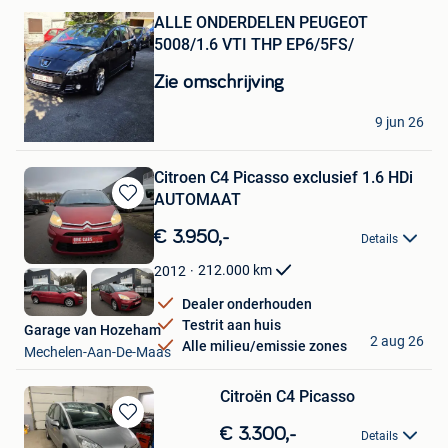
Mijn
ALLE ONDERDELEN PEUGEOT
Favorieten
5008/1.6 VTI THP EP6/5FS/
Zie omschrijving
I
9 jun 26
Mechelen
Citroen C4 Picasso exclusief 1.6 HDi
AUTOMAAT
Bewaren
in
€ 3.950,-
Details
Mijn
Favorieten
212.000
km
2012
Dealer onderhouden
Testrit aan huis
Garage van Hozeham
2 aug 26
Alle milieu/emissie zones
Mechelen-Aan-De-Maas
Citroën C4 Picasso
Bewaren
€ 3.300,-
Details