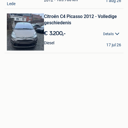
1 aug 26
Lede
Bewaren
in
Mijn
Citroën C4 Picasso 2012 - Volledige
Favorieten
geschiedenis
€ 3.200,-
Details
Z&Z Business
Diesel
17 jul 26
Sint-Pieters-Leeuw
Bewaren
in