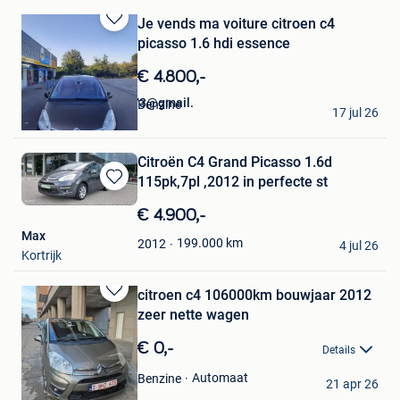
Je vends ma voiture citroen c4
Bewaren
picasso 1.6 hdi essence
in
Mijn
€ 4.800,-
Favorieten
Lemnouaryousef1973@gmail.
Benzine
17 jul 26
Glain & Partie Ans
Citroën C4 Grand Picasso 1.6d
115pk,7pl ,2012 in perfecte st
Bewaren
in
€ 4.900,-
Mijn
Max
Favorieten
199.000
km
2012
4 jul 26
Kortrijk
citroen c4 106000km bouwjaar 2012
Bewaren
zeer nette wagen
in
Mijn
€ 0,-
Details
Favorieten
Noah
Automaat
Benzine
21 apr 26
Antwerpen