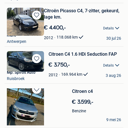
Citroën Picasso C4, 7-zitter, gekeurd,
lage km.
Bewaren
in
€ 4.400,-
Details
Mijn
marc
Favorieten
118.068
km
2012
30 jul 26
Antwerpen
Citroen C4 1.6 HDi Seduction FAP
Bewaren
€ 3.750,-
Details
in
Mp. Spiros Auto
Mijn
169.964
km
2012
3 aug 26
Ruisbroek
Favorieten
Citroen c4
Bewaren
in
€ 3.599,-
Mijn
Favorieten
Benzine
hans anders
9 mei 26
Borgerhout