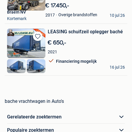
in
€ 17.450,-
Mijn
Braem NV
Favorieten
Overige brandstoffen
2017
10 jul 26
Kortemark
LEASING schuifzeil oplegger baché
Bewaren
€ 650,-
in
2021
Mijn
Favorieten
Financiering mogelijk
MrLease
16 jul 26
Hooglede
bache vrachtwagen in Auto's
Gerelateerde zoektermen
Populaire zoektermen