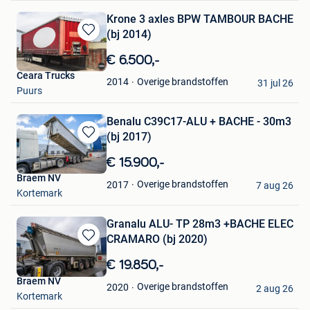
Krone 3 axles BPW TAMBOUR BACHE
(bj 2014)
Bewaren
in
€ 6.500,-
Mijn
Ceara Trucks
Favorieten
Overige brandstoffen
2014
31 jul 26
Puurs
Benalu C39C17-ALU + BACHE - 30m3
(bj 2017)
Bewaren
in
€ 15.900,-
Mijn
Braem NV
Favorieten
Overige brandstoffen
2017
7 aug 26
Kortemark
Granalu ALU- TP 28m3 +BACHE ELEC
CRAMARO (bj 2020)
Bewaren
in
€ 19.850,-
Mijn
Braem NV
Favorieten
Overige brandstoffen
2020
2 aug 26
Kortemark