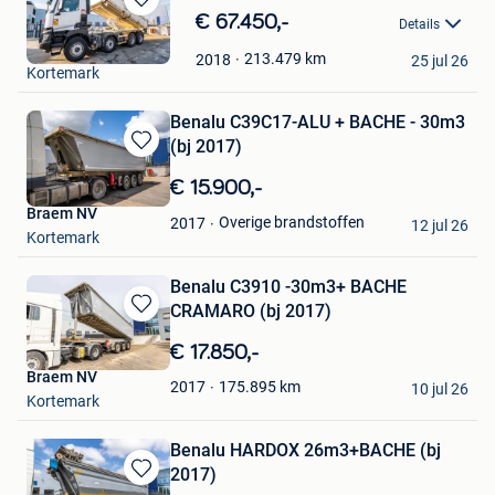
Bewaren
€ 67.450,-
Details
in
Braem NV
Mijn
213.479
km
2018
25 jul 26
Kortemark
Favorieten
Benalu C39C17-ALU + BACHE - 30m3
(bj 2017)
Bewaren
in
€ 15.900,-
Mijn
Braem NV
Favorieten
Overige brandstoffen
2017
12 jul 26
Kortemark
Benalu C3910 -30m3+ BACHE
CRAMARO (bj 2017)
Bewaren
in
€ 17.850,-
Mijn
Braem NV
Favorieten
175.895
km
2017
10 jul 26
Kortemark
Benalu HARDOX 26m3+BACHE (bj
2017)
Bewaren