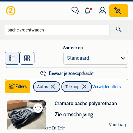
Auto's
Sorteer op
Alle afstanden…
Bewaar je zoekopdracht
Filters
Auto's
Te koop
Verwijder filters
Cramaro bache polyurethaan
Bewaren
Zie omschrijving
in
ATS - Lokeren
Mijn
Vandaag
Lokeren+Deel Overmere En Zele
Favorieten