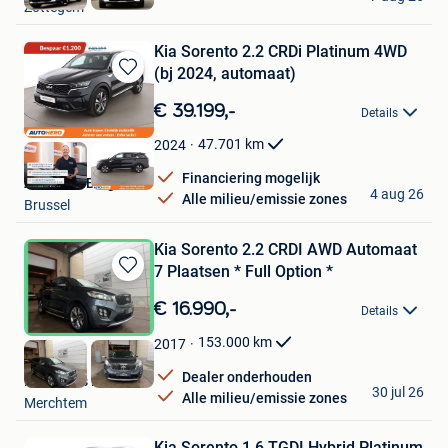
Zottegem
Kia Sorento 2.2 CRDi Platinum 4WD
(bj 2024, automaat)
Bewaren
in
€ 39.199,-
Details
Mijn
Favorieten
47.701
km
2024
Financiering mogelijk
Autohero België
4 aug 26
Alle milieu/emissie zones
Brussel
Kia Sorento 2.2 CRDI AWD Automaat
7 Plaatsen * Full Option *
Bewaren
in
€ 16.990,-
Details
Mijn
Favorieten
153.000
km
2017
Dealer onderhouden
Ben's Cars BV
30 jul 26
Alle milieu/emissie zones
Merchtem
Kia Sorento 1.6 TGDI Hybrid Platinum