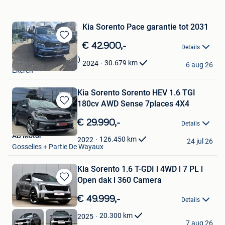
Kia Sorento Pace garantie tot 2031
Bewaren
€ 42.900,-
Details
in
Groep Felix (Carspot)
Mijn
30.679
km
2024
6 aug 26
Ekeren
Favorieten
Kia Sorento Sorento HEV 1.6 TGI
180cv AWD Sense 7places 4X4
Bewaren
in
€ 29.990,-
Details
Mijn
AB Motor
Favorieten
126.450
km
2022
24 jul 26
Gosselies + Partie De Wayaux
Kia Sorento 1.6 T-GDI l 4WD l 7 PL l
Open dak l 360 Camera
Bewaren
in
€ 49.999,-
Details
Mijn
Favorieten
20.300
km
2025
GDC Auto
7 aug 26