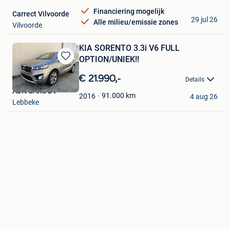
Financiering mogelijk
Carrect Vilvoorde
29 jul 26
Alle milieu/emissie zones
Vilvoorde
KIA SORENTO 3.3i V6 FULL
OPTION/UNIEK!!
Bewaren
in
€ 21.990,-
Details
Mijn
ADN CARS BV
Favorieten
91.000
km
2016
4 aug 26
Lebbeke