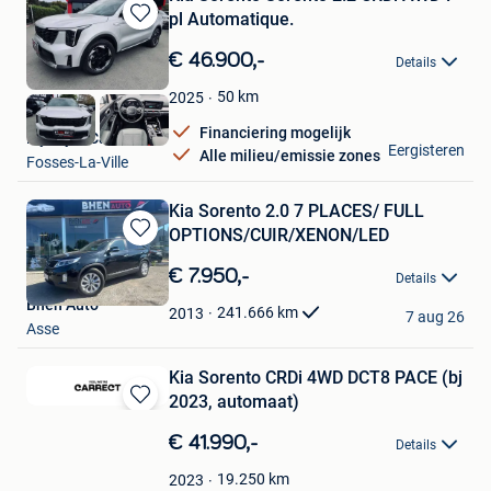
pl Automatique.
Bewaren
in
€ 46.900,-
Details
Mijn
Favorieten
50
km
2025
Financiering mogelijk
My Style Car
Eergisteren
Alle milieu/emissie zones
Fosses-La-Ville
Kia Sorento 2.0 7 PLACES/ FULL
OPTIONS/CUIR/XENON/LED
Bewaren
in
€ 7.950,-
Details
Mijn
Bhen Auto
Favorieten
241.666
km
2013
7 aug 26
Asse
Kia Sorento CRDi 4WD DCT8 PACE (bj
2023, automaat)
Bewaren
in
€ 41.990,-
Details
Mijn
Favorieten
19.250
km
2023