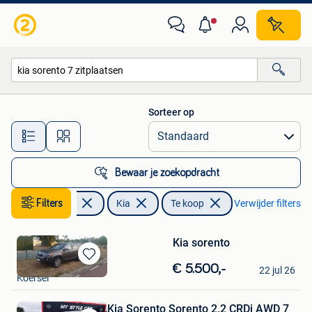
Kia
Sorteer op
Alle afstanden…
Bewaar je zoekopdracht
Filters
Auto's
Kia
Te koop
Verwijder filters
Kia sorento
Rob
Bewaren
€ 5.500,-
22 jul 26
Koersel
in
Mijn
Favorieten
Kia Sorento Sorento 2.2 CRDi AWD 7