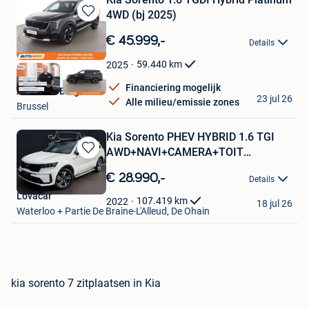
4WD (bj 2025)
Bewaren
in
€ 45.999,-
Details
Mijn
Favorieten
59.440
km
2025
Financiering mogelijk
Autohero België
23 jul 26
Alle milieu/emissie zones
Brussel
Kia Sorento PHEV HYBRID 1.6 TGI
AWD+NAVI+CAMERA+TOIT
Bewaren
OUVR+CU
in
€ 28.990,-
Details
Mijn
Lovacar
Favorieten
107.419
km
2022
18 jul 26
Waterloo + Partie De Braine-L'Alleud, De Ohain
kia sorento 7 zitplaatsen in Kia