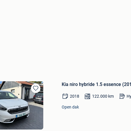
Kia niro hybride 1.5 essence (
Bewaren
2018
122.000
km
Hy
in
Mijn
Open dak
Favorieten