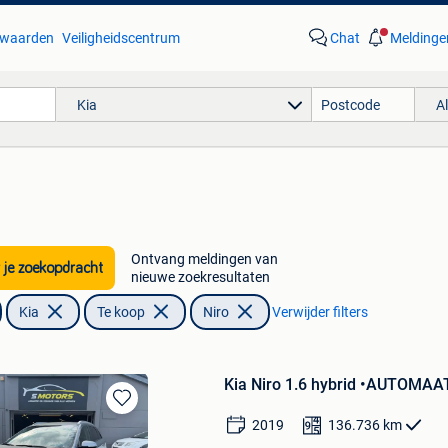
waarden
Veiligheidscentrum
Chat
Meldinge
Kia
A
Ontvang meldingen van
 je zoekopdracht
nieuwe zoekresultaten
Kia
Te koop
Niro
Verwijder filters
Kia Niro 1.6 hybrid •AUTOMAA
Bewaren
2019
136.736
km
in