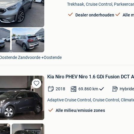
Mijn
Trekhaak, Cruise Control, Parkeerca
Favorieten
Dealer onderhouden
Alle 
S Motors
Oostende Zandvoorde +Oostende
Kia Niro PHEV Niro 1.6 GDi Fusion DCT 
2018
69.860
km
Hybride
Bewaren
in
Adaptive Cruise Control, Cruise Control, Climate
Mijn
Favorieten
Alle milieu/emissie zones