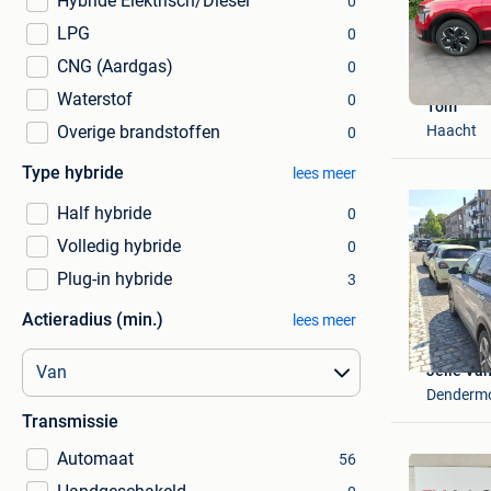
Hybride Elektrisch/Diesel
0
LPG
0
CNG (Aardgas)
0
Waterstof
0
Tom
Haacht
Overige brandstoffen
0
Type hybride
lees meer
Half hybride
0
Volledig hybride
0
Plug-in hybride
3
Actieradius (min.)
lees meer
Jelle Va
Denderm
Transmissie
Automaat
56