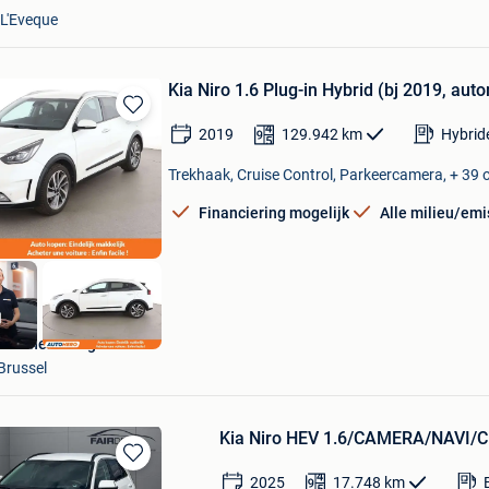
-L'Eveque
Kia Niro 1.6 Plug-in Hybrid (bj 2019, aut
Bewaren
2019
129.942
km
Hybrid
in
Mijn
Trekhaak, Cruise Control, Parkeercamera, + 39 
Favorieten
Financiering mogelijk
Alle milieu/emi
Autohero België
Brussel
Kia Niro HEV 1.6/CAMERA/NAVI
Bewaren
2025
17.748
km