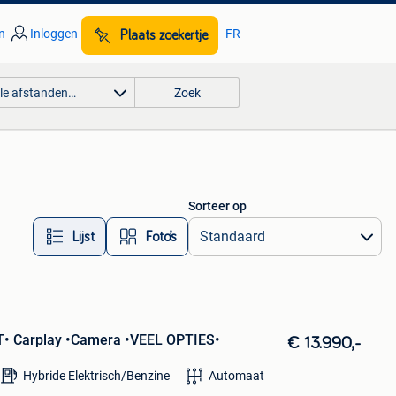
n
Inloggen
FR
Plaats zoekertje
lle afstanden…
Zoek
Sorteer op
Lijst
Foto’s
T• Carplay •Camera •VEEL OPTIES•
€ 13.990,-
Hybride Elektrisch/Benzine
Automaat