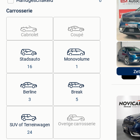
Handgeschakeld
0
Carrosserie
Cabriolet
Coupé
Stadsauto
Monovolume
16
1
Zet
Berline
Break
3
5
Overige carrosserie
SUV of Terreinwagen
24