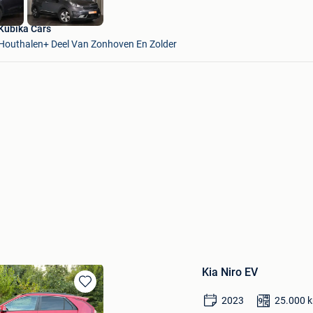
Kubika Cars
Houthalen+ Deel Van Zonhoven En Zolder
Kia Niro EV
Bewaren
2023
25.000
in