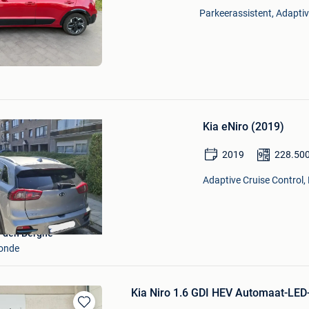
Mijn
Parkeerassistent, Adaptiv
Favorieten
Bewaren
in
Kia eNiro (2019)
Mijn
Favorieten
2019
228.50
Adaptive Cruise Control,
n den Berghe
onde
Kia Niro 1.6 GDI HEV Automaat-LE