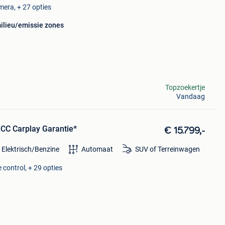
mera, + 27 opties
milieu/emissie zones
Topzoekertje
Vandaag
ACC Carplay Garantie*
€ 15.799,-
 Elektrisch/Benzine
Automaat
SUV of Terreinwagen
 control, + 29 opties