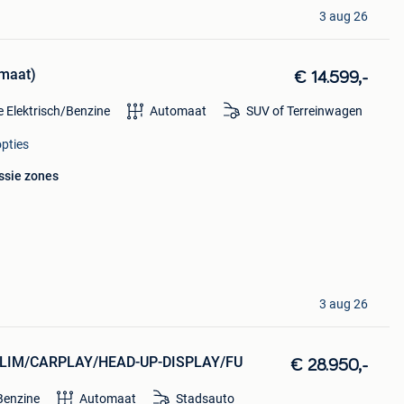
3 aug 26
omaat)
€ 14.599,-
e Elektrisch/Benzine
Automaat
SUV of Terreinwagen
opties
ssie zones
3 aug 26
/CLIM/CARPLAY/HEAD-UP-DISPLAY/FU
€ 28.950,-
Benzine
Automaat
Stadsauto