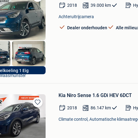
Bewaren
2018
39.000
km
Hy
in
Mijn
Achteruitrijcamera
Favorieten
Dealer onderhouden
Alle milie
EM AutoCenter
elkoeling 1 Eig
Waasmunster
Kia Niro Sense 1.6 GDi HEV 6DCT
2018
86.147
km
Hy
Bewaren
in
Climate control, Automatische klimaatregel
Mijn
Favorieten