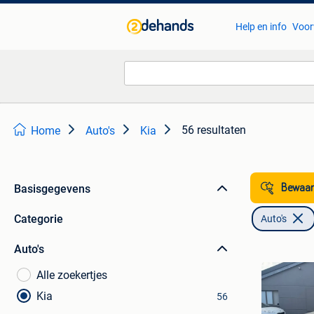
Help en info
Voor
56 resultaten
Home
Auto's
Kia
Basisgegevens
Bewaar
Categorie
Auto's
Auto's
Alle zoekertjes
Kia
56