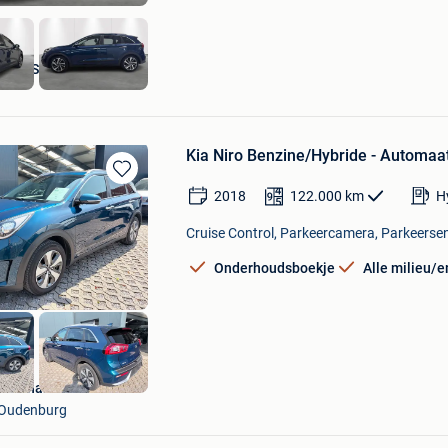
 ROESELARE
Kia Niro Benzine/Hybride - Automaa
Bewaren
2018
122.000
km
H
in
Mijn
Cruise Control, Parkeercamera, Parkeersen
Favorieten
Onderhoudsboekje
Alle milieu/
Autohandel Pieters
Oudenburg