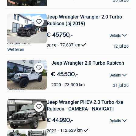
20 jul 26
Gent
Jeep Wrangler Wrangler 2.0 Turbo
Rubicon (bj 2019)
Bewaren
in
€ 45.750,-
Details
Mijn
Jeepservice
Favorieten
77.837
km
2019
12 jul 26
Wetteren
Jeep Wrangler 2.0 Turbo Rubicon
Bewaren
€ 45.500,-
Details
in
WT Auto
Mijn
73.300
km
2020
31 jul 26
Kasterlee
Favorieten
Jeep Wrangler PHEV 2.0 Turbo 4xe
Rubicon - CAMERA - NAVIGATI
Bewaren
in
€ 44.990,-
Details
Mijn
Favorieten
112.629
km
2022
World Cars SRL