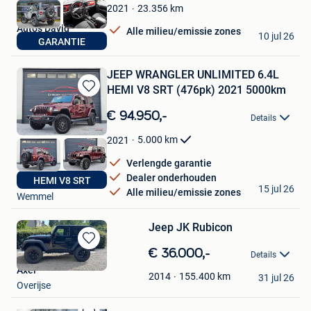
Favorieten
23.356
km
2021
Auto's David
Alle milieu/emissie zones
10 jul 26
GARANTIE
Lebbeke
JEEP WRANGLER UNLIMITED 6.4L
HEMI V8 SRT (476pk) 2021 5000km
Bewaren
in
€ 94.950,-
Details
Mijn
Favorieten
5.000
km
2021
Verlengde garantie
Dealer onderhouden
HEMI V8 SRT
D-Sign Motors
15 jul 26
Alle milieu/emissie zones
Wemmel
Jeep JK Rubicon
Bewaren
€ 36.000,-
Details
in
Axel
Mijn
155.400
km
2014
31 jul 26
Overijse
Favorieten