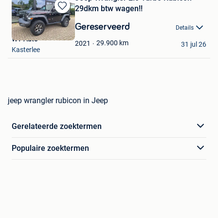
29dkm btw wagen!!
Bewaren
in
Gereserveerd
Details
Mijn
WT Auto
Favorieten
29.900
km
2021
31 jul 26
Kasterlee
jeep wrangler rubicon in Jeep
Gerelateerde zoektermen
Populaire zoektermen