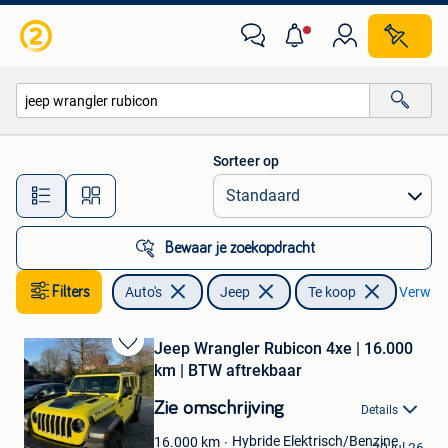
Jeep
Sorteer op
Alle afstanden…
Bewaar je zoekopdracht
Filters
Auto's
Jeep
Te koop
Verwijde
Jeep Wrangler Rubicon 4xe | 16.000
Bewaren
km | BTW aftrekbaar
in
Mijn
Zie omschrijving
Details
Favorieten
kenneth
Hybride Elektrisch/Benzine
16.000
km