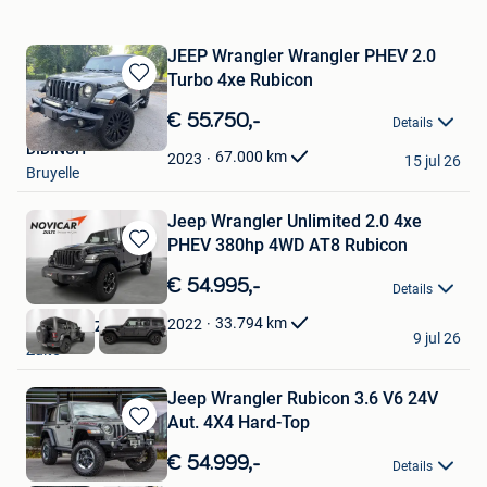
JEEP Wrangler Wrangler PHEV 2.0
Turbo 4xe Rubicon
Bewaren
in
€ 55.750,-
Details
Mijn
DIDINUIT
Favorieten
67.000
km
2023
15 jul 26
Bruyelle
Jeep Wrangler Unlimited 2.0 4xe
PHEV 380hp 4WD AT8 Rubicon
Bewaren
in
€ 54.995,-
Details
Mijn
Favorieten
33.794
km
2022
NOVICAR ZULTE
9 jul 26
Zulte
Jeep Wrangler Rubicon 3.6 V6 24V
Aut. 4X4 Hard-Top
Bewaren
in
€ 54.999,-
Details
Mijn