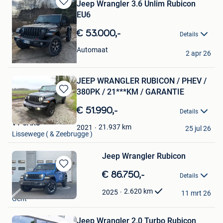
Jeep Wrangler 3.6 Unlim Rubicon
Bewaren
EU6
in
Mijn
€ 53.000,-
Details
Favorieten
Igor
Automaat
2 apr 26
Miedzychod
JEEP WRANGLER RUBICON / PHEV /
380PK / 21***KM / GARANTIE
Bewaren
in
€ 51.990,-
Details
Mijn
VT CARS
Favorieten
21.937
km
2021
25 jul 26
Lissewege ( & Zeebrugge )
Jeep Wrangler Rubicon
Bewaren
€ 86.750,-
Details
in
Garage Gent Motors
Mijn
2.620
km
2025
11 mrt 26
Gent
Favorieten
Jeep Wrangler 2.0 Turbo Rubicon