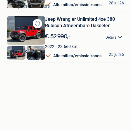
28 jul 26
Alle milieu/emissie zones
Montignies-Sur-Sambre
Jeep Wrangler Unlimited 4xe 380
Rubicon Afneembare Dakdelen
Bewaren
in
€ 52.990,-
Details
Mijn
Favorieten
23.660
km
2022
Autoaanbod.nu
25 jul 26
Alle milieu/emissie zones
Boekel