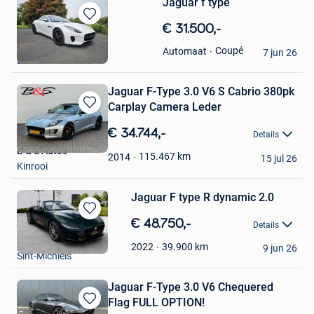
Jaguar f type
Bewaren
€ 31.500,-
in
franck
Coupé
Automaat
Mijn
7 jun 26
Bruxelles
Favorieten
Jaguar F-Type 3.0 V6 S Cabrio 380pk
Carplay Camera Leder
Bewaren
in
€ 34.744,-
Details
Mijn
B & S Auto's
Favorieten
115.467
km
2014
15 jul 26
Kinrooi
Jaguar F type R dynamic 2.0
Bewaren
€ 48.750,-
Details
in
ddfmotors
Mijn
39.900
km
2022
9 jun 26
Sint-Michiels
Favorieten
Jaguar F-Type 3.0 V6 Chequered
Flag FULL OPTION!
Bewaren