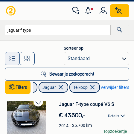
Jaguar
Sorteer op
Alle afstanden…
Bewaar je zoekopdracht
Auto's
Filters
Jaguar
Te koop
Verwijder filters
Jaguar F-type coupé V6 S
Bewaren
in
€ 43.600,-
Details
Mijn
Favorieten
25.700
km
2014
Pat.
Topzoekertje