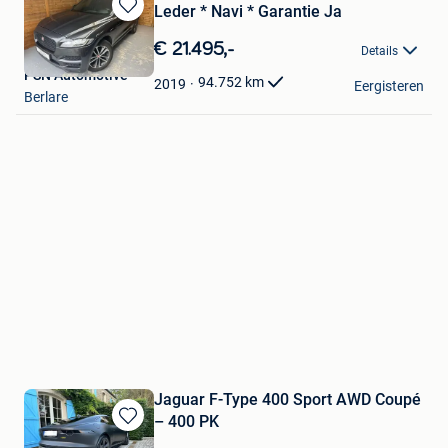
Leder * Navi * Garantie Ja
Bewaren
in
€ 21.495,-
Details
Mijn
PSN Automotive
Favorieten
94.752
km
2019
Eergisteren
Berlare
Jaguar F-Type 400 Sport AWD Coupé
– 400 PK
Bewaren