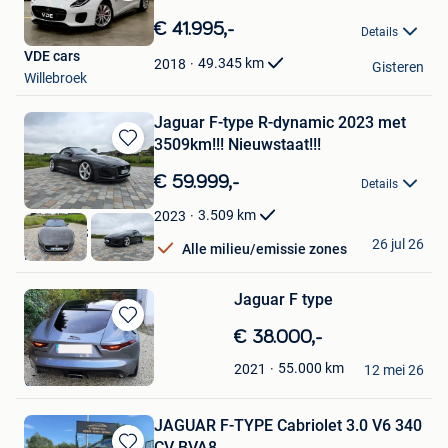
Bewaren
in
€ 41.995,-
Details
Mijn
VDE cars
Favorieten
49.345
km
2018
Gisteren
Willebroek
Jaguar F-type R-dynamic 2023 met
3509km!!! Nieuwstaat!!!
Bewaren
in
€ 59.999,-
Details
Mijn
Favorieten
3.509
km
2023
B&L CARS
26 jul 26
Alle milieu/emissie zones
Mere
Jaguar F type
Bewaren
€ 38.000,-
in
senso
55.000
km
2021
Mijn
12 mei 26
Gavere
Favorieten
JAGUAR F-TYPE Cabriolet 3.0 V6 340
CV BVA8