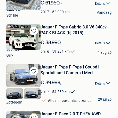
in
€ 61.950,-
Details
Mijn
Gino VW
Favorieten
52.000
km
2017
Vandaag
Schilde
Jaguar F-Type Cabrio 3.0 V6 340cv -
PACK BLACK (bj 2015)
Bewaren
in
€ 38.990,-
Details
Mijn
Sadi-Car
Favorieten
59.231
km
2015
4 aug 26
Gilly
Jaguar F-Type F-Type l Coupé l
Sportuitlaat l Camera l Meri
Bewaren
in
€ 39.999,-
Details
Mijn
Favorieten
54.589
km
2017
GDC Auto
29 jul 26
Alle milieu/emissie zones
Zottegem
Jaguar F-Pace 2.0 T PHEV AWD