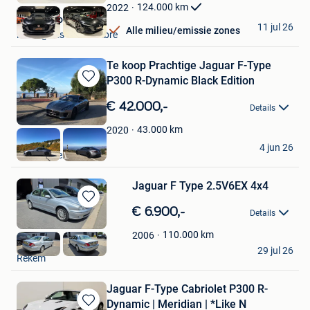
Favorieten
124.000
km
2022
Look Motors
11 jul 26
Alle milieu/emissie zones
Montignies-Sur-Sambre
Te koop Prachtige Jaguar F-Type
P300 R-Dynamic Black Edition
Bewaren
in
€ 42.000,-
Details
Mijn
Favorieten
43.000
km
2020
OR
4 jun 26
Sint-Truiden
Jaguar F Type 2.5V6EX 4x4
Bewaren
€ 6.900,-
Details
in
Mijn
110.000
km
2006
Carsgelo
Favorieten
29 jul 26
Rekem
Jaguar F-Type Cabriolet P300 R-
Dynamic | Meridian | *Like N