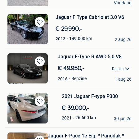
Vandaag
Mechelen
Jaguar F Type Cabriolet 3.0 V6
Bewaren
€ 29.990,-
in
Richard
149.000
km
2013
Mijn
2 aug 26
Jurbise
Favorieten
Jaguar F-Type R AWD 5.0 V8
Bewaren
€ 49.950,-
Details
in
LS Cars
Mijn
Benzine
2016
1 aug 26
Beveren
Favorieten
2021 Jaguar F-type P300
Bewaren
€ 39.000,-
in
Pol
26.600
km
2021
Mijn
30 jun 26
Brasschaat
Favorieten
Jaguar F-Pace 1e Eig. * Panodak *