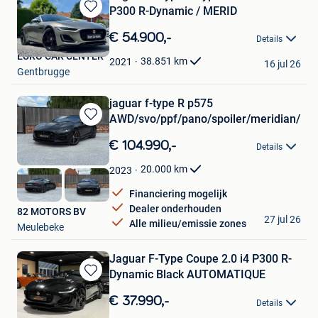
P300 R-Dynamic / MERID
Bewaren
in
€ 54.900,-
Details
Mijn
EURO CAR CENTER
Favorieten
38.851
km
2021
16 jul 26
Gentbrugge
jaguar f-type R p575
AWD/svo/ppf/pano/spoiler/meridian/5.
Bewaren
in
€ 104.990,-
Details
Mijn
Favorieten
20.000
km
2023
Financiering mogelijk
Dealer onderhouden
82 MOTORS BV
27 jul 26
Alle milieu/emissie zones
Meulebeke
Jaguar F-Type Coupe 2.0 i4 P300 R-
Dynamic Black AUTOMATIQUE
Bewaren
in
€ 37.990,-
Details
Mijn