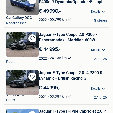
P400e R-Dynamic/Opendak/Fullopt
Bewaren
in
€ 49.990,-
Details
Mijn
Car Gallery DGC
Favorieten
55.790
km
2022
Gisteren
Nederhasselt
Jaguar F-Type Coupe 2.0 P300 -
Panoramadak - Meridian 600W -
Bewaren
in
€ 44.995,-
Details
Mijn
V-MOTORS
Favorieten
24.135
km
2022
27 jul 26
Puurs
Jaguar F-Type Coupe 2.0 i4 P300 R-
Dynamic - British Racing G
Bewaren
in
€ 44.995,-
Details
Mijn
V-MOTORS
Favorieten
53.387
km
2021
27 jul 26
Puurs
Jaguar F-Type F-Type Cabriolet 2.0 i4