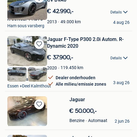
Bewaren
in
€ 42.990,-
Details
Mijn
N CONCEPT AUTO
Favorieten
49.000
km
2013
4 aug 26
Ham sous varsberg
Jaguar F-Type P300 2.0i Autom. R-
Dynamic 2020
Bewaren
in
€ 37.900,-
Details
Mijn
Favorieten
119.450
km
2020
Dealer onderhouden
LM Motors Essen
3 aug 26
Alle milieu/emissie zones
Essen +Deel Kalmthout
Jaguar
Bewaren
€ 50.000,-
in
Montana
Automaat
Benzine
Mijn
2 jun 26
Turnhout
Favorieten