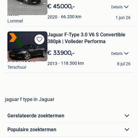
in
€ 45.000,-
Details
Mijn
Kevin
Favorieten
66.200
km
2020
1 jun 26
Lommel
Jaguar F-Type 3.0 V6 S Convertible
380pk | Volleder Performa
Bewaren
in
€ 33.900,-
Details
Mijn
X-MOTIVE B.V.
Favorieten
118.500
km
2013
8 jul 26
Terschuur
jaguar f type in Jaguar
Gerelateerde zoektermen
Populaire zoektermen