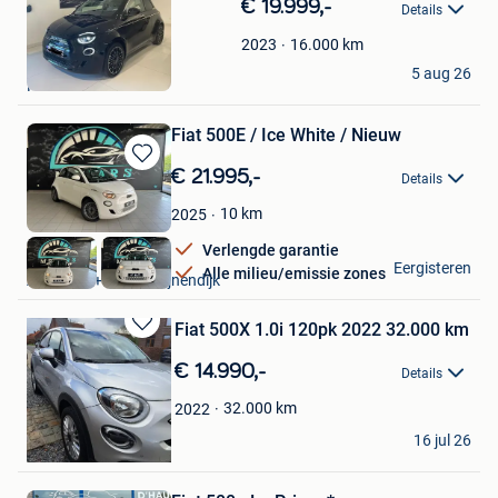
Bewaren
€ 19.999,-
Details
in
Mijn
16.000
km
2023
Ben
Favorieten
5 aug 26
Heusden
Fiat 500E / Ice White / Nieuw
Bewaren
€ 21.995,-
Details
in
Mijn
10
km
2025
Favorieten
Verlengde garantie
MP Cars
Eergisteren
Alle milieu/emissie zones
Aarschot + Deel Begijnendijk
Fiat 500X 1.0i 120pk 2022 32.000 km
Bewaren
in
€ 14.990,-
Details
Mijn
Favorieten
32.000
km
2022
Fontaine Fabrice
16 jul 26
Hensies