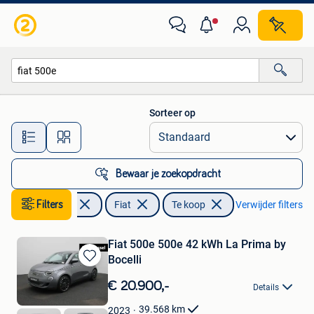
Fiat
Sorteer op
Alle afstanden…
Bewaar je zoekopdracht
Filters
Auto's
Fiat
Te koop
Verwijder filters
Fiat 500e 500e 42 kWh La Prima by
Bocelli
Bewaren
in
€ 20.900,-
Details
Mijn
Favorieten
39.568
km
2023