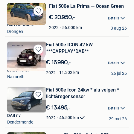
Fiat 500e La Prima — Ocean Green
Bewaren
€ 20.950,-
Details
in
Bart De Waele
Mijn
56.000
km
2022
3 aug 26
Drongen
Favorieten
Fiat 500e ICON 42 kW
***CARPLAY*DAB**
Bewaren
in
€ 16.990,-
Details
Mijn
BRUVANI bv
Favorieten
11.302
km
2022
26 jul 26
Nazareth
Fiat 500e Icon 24kw * alu velgen *
licht&regensensor
Bewaren
in
€ 13.495,-
Details
Mijn
DAB nv
Favorieten
46.500
km
2022
29 mei 26
Dendermonde