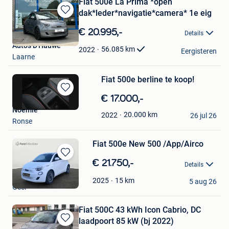
Fiat 500e La Prima *open
dak*leder*navigatie*camera* 1e eig
Bewaren
in
€ 20.995,-
Details
Mijn
Auto's D'Hauwe
Favorieten
56.085
km
2022
Eergisteren
Laarne
Fiat 500e berline te koop!
Bewaren
€ 17.000,-
in
Noémie
20.000
km
2022
Mijn
26 jul 26
Ronse
Favorieten
Fiat 500e New 500 /App/Airco
Bewaren
€ 21.750,-
Details
in
AutoSelections
Mijn
15
km
2025
5 aug 26
Geel
Favorieten
Fiat 500C 43 kWh Icon Cabrio, DC
laadpoort 85 kW (bj 2022)
Bewaren