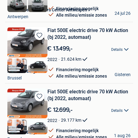
Financiering mogelijk
Van Mossel Used Cars Center Antwerpen
24 jul 26
Alle milieu/emissie zones
Antwerpen
Fiat 500E electric drive 70 kW Action
(bj 2022, automaat)
Bewaren
in
€ 13.499,-
Details
Mijn
Favorieten
21.624
km
2022
Financiering mogelijk
Autohero België
Gisteren
Alle milieu/emissie zones
Brussel
Fiat 500E electric drive 70 kW Action
(bj 2022, automaat)
Bewaren
in
€ 12.699,-
Details
Mijn
Favorieten
29.177
km
2022
Financiering mogelijk
Autohero België
1 aug 26
Alle milieu/emissie zones