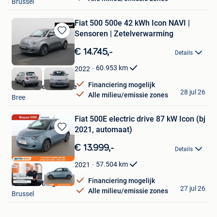
Brussel
Fiat 500 500e 42 kWh Icon NAVI |
Sensoren | Zetelverwarming
Bewaren
in
€ 14.745,-
Details
Mijn
Favorieten
60.953
km
2022
Financiering mogelijk
Van Mossel Fiat Bree
28 jul 26
Alle milieu/emissie zones
Bree
Fiat 500E electric drive 87 kW Icon (bj
2021, automaat)
Bewaren
in
€ 13.999,-
Details
Mijn
Favorieten
57.504
km
2021
Financiering mogelijk
Autohero België
27 jul 26
Alle milieu/emissie zones
Brussel