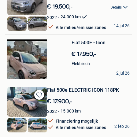
in
€ 19.500,-
Details
Mijn
Favorieten
24.000
km
2022
Auto's Bulcke Bruno
14 jul 26
Alle milieu/emissie zones
Heist
Bewaren
Fiat 500E - Icon
in
Mijn
Favorieten
€ 17.950,-
Elektrisch
SDW95
2 jul 26
Ronse
Fiat 500e ELECTRIC ICON 118PK
Bewaren
€ 17.900,-
in
15.000
km
2022
Mijn
Favorieten
Financiering mogelijk
Ieper
2 feb 26
Alle milieu/emissie zones
Ieper