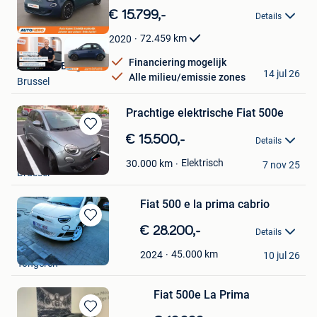
in
€ 15.799,-
Details
Mijn
Favorieten
72.459
km
2020
Financiering mogelijk
Autohero België
14 jul 26
Alle milieu/emissie zones
Brussel
Prachtige elektrische Fiat 500e
Bewaren
€ 15.500,-
Details
in
Gio
Mijn
Elektrisch
30.000
km
7 nov 25
Brussel
Favorieten
Fiat 500 e la prima cabrio
Bewaren
€ 28.200,-
Details
in
Monique
Mijn
45.000
km
2024
10 jul 26
Tongeren
Favorieten
Fiat 500e La Prima