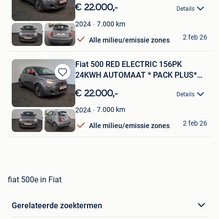
in
€ 22.000,-
Details
Mijn
Favorieten
7.000
km
2024
Roeselare Noord
2 feb 26
Alle milieu/emissie zones
Roeselare
Fiat 500 RED ELECTRIC 156PK
24KWH AUTOMAAT * PACK PLUS*
Bewaren
TEC
in
€ 22.000,-
Details
Mijn
Favorieten
7.000
km
2024
Roeselare Noord
2 feb 26
Alle milieu/emissie zones
Roeselare
fiat 500e in Fiat
Gerelateerde zoektermen