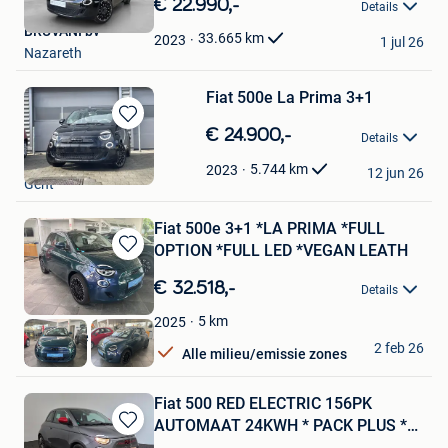
€ 22.990,-
Details
Mijn
BRUVANI bv
Favorieten
33.665
km
2023
1 jul 26
Nazareth
Fiat 500e La Prima 3+1
Bewaren
€ 24.900,-
Details
in
Garage Gent Motors
Mijn
5.744
km
2023
12 jun 26
Gent
Favorieten
Fiat 500e 3+1 *LA PRIMA *FULL
OPTION *FULL LED *VEGAN LEATH
Bewaren
in
€ 32.518,-
Details
Mijn
Favorieten
5
km
2025
Roeselare Noord
2 feb 26
Alle milieu/emissie zones
Roeselare
Fiat 500 RED ELECTRIC 156PK
AUTOMAAT 24KWH * PACK PLUS *
Bewaren
PA