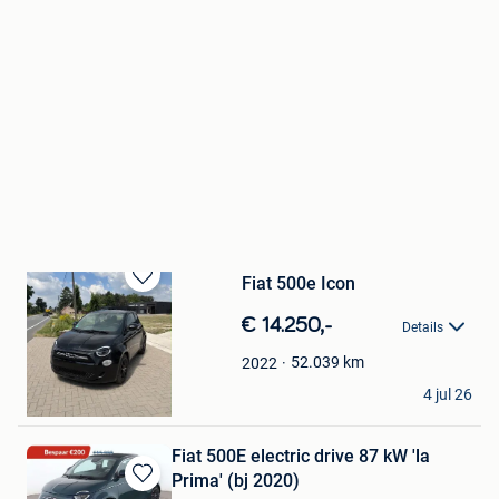
Fiat 500e Icon
Bewaren
in
€ 14.250,-
Details
Mijn
Favorieten
52.039
km
2022
Maria Peeters
4 jul 26
Kasterlee
Fiat 500E electric drive 87 kW 'la
Prima' (bj 2020)
Bewaren