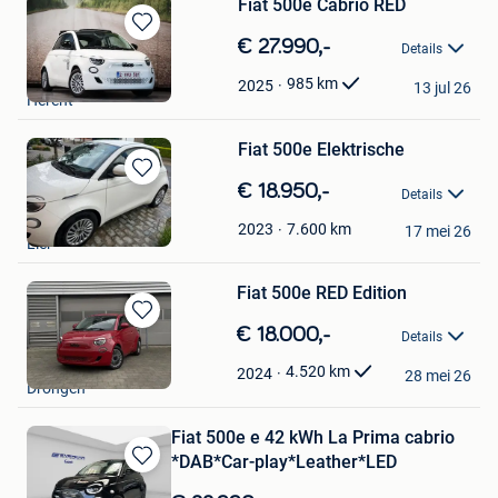
Fiat 500e Cabrio RED
Bewaren
€ 27.990,-
Details
in
Autostad Leuven
Mijn
985
km
2025
13 jul 26
Herent
Favorieten
Fiat 500e Elektrische
Bewaren
€ 18.950,-
Details
in
marie
Mijn
7.600
km
2023
17 mei 26
Lier
Favorieten
Fiat 500e RED Edition
Bewaren
€ 18.000,-
Details
in
Garage Gent Motors
Mijn
4.520
km
2024
28 mei 26
Drongen
Favorieten
Fiat 500e e 42 kWh La Prima cabrio
*DAB*Car-play*Leather*LED
Bewaren
in