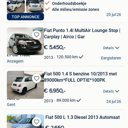
Onderhoudsboekje
Alle milieu/emissie zones
Nico
20 jul 26
TOP ANNONCE
Dilbeek
Fiat Punto 1.4i MultiAir Lounge Stop |
Carplay | Airco | Gar
Bewaren
in
€ 5.450,-
Details
Mijn
LT Car Trade
Favorieten
120.500
km
2013
Eergisteren
Anzegem
Fiat 500 1.4 S benzine 10/2013 met
89000km*FULL OPTIE*100PK
Bewaren
in
€ 6.950,-
Details
Mijn
Auto Er
Favorieten
89.000
km
2013
24 jul 26
Gent
Fiat 500 L 1.3 Diesel 2013 Automaat
Bewaren