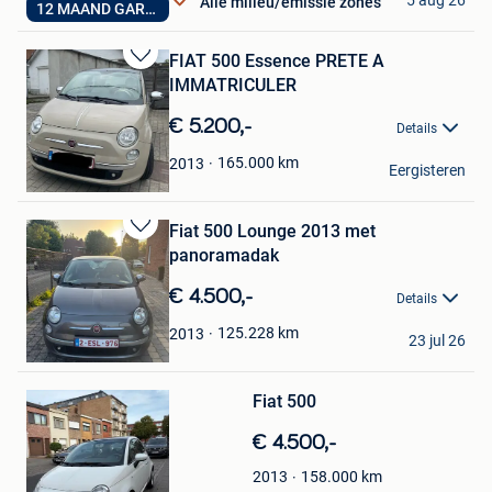
Alle milieu/emissie zones
12 MAAND GARANTIE
Genk
FIAT 500 Essence PRETE A
Bewaren
IMMATRICULER
in
Mijn
€ 5.200,-
Details
Favorieten
Hakim Blhn
165.000
km
2013
Eergisteren
Ham-Sur-Heure
Fiat 500 Lounge 2013 met
Bewaren
panoramadak
in
Mijn
€ 4.500,-
Details
Favorieten
Yas
125.228
km
2013
23 jul 26
Genk
Bewaren
in
Mijn
Fiat 500
Favorieten
€ 4.500,-
158.000
km
2013