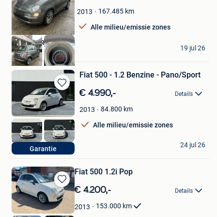
Favorieten
167.485
km
2013
Alle milieu/emissie zones
Oscars & Ras Motors
19 jul 26
Asse
Fiat 500 - 1.2 Benzine - Pano/Sport
Bewaren
€ 4.990,-
Details
in
Mijn
84.800
km
2013
Favorieten
Alle milieu/emissie zones
S-MAN
24 jul 26
Garantie
Heist-Op-Den-Berg
Fiat 500 1.2i Pop
Bewaren
€ 4.200,-
Details
in
Mijn
153.000
km
2013
Favorieten