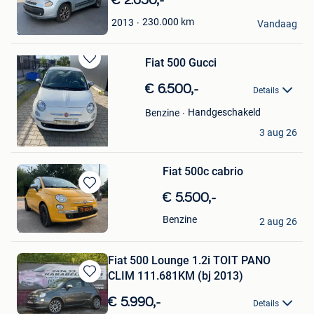
€ 2.650,-
in
S-Motors Bvba
230.000
km
2013
Mijn
Vandaag
Sint-Niklaas
Favorieten
Fiat 500 Gucci
Bewaren
in
€ 6.500,-
Details
Mijn
Favorieten
Handgeschakeld
Benzine
koen
3 aug 26
Lommel
Fiat 500c cabrio
Bewaren
€ 5.500,-
in
kenny
Benzine
Mijn
2 aug 26
Vorselaar
Favorieten
Fiat 500 Lounge 1.2i TOIT PANO
CLIM 111.681KM (bj 2013)
Bewaren
in
€ 5.990,-
Details
Mijn