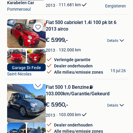
Karabelen Car
Favorieten
111.681
km
2013
Eergisteren
Pommeroeul
Fiat 500 cabriolet 1.4i 100 pk bt 6
2013 airco
Bewaren
in
€ 5.999,-
Details
Mijn
Favorieten
132.000
km
2013
Verlengde garantie
Dealer onderhouden
GARAGE DI FEDE
Garage Di Fede
15 jul 26
Alle milieu/emissie zones
Saint-Nicolas
Fiat 500 1.0 Benzine️⛽️
Bewaren
103.000km/Garantie/Gekeurd
in
Mijn
€ 5.950,-
Details
Favorieten
103.000
km
2013
Dealer onderhouden
Alle milieu/emissie zones