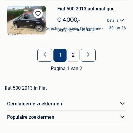
Fiat 500 2013 automatique
Bewaren
€ 4.000,-
Details
Julien Gilles
in
30 jun 26
Barchon + Partie De Cerexhe - Heuseux, De Evegnee -
Mijn
Automaat
Benzine
Tignee
Favorieten
1
2
Pagina 1 van 2
fiat 500 2013 in Fiat
Gerelateerde zoektermen
Populaire zoektermen