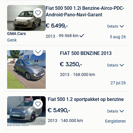
Fiat 500 500 1.2i Benzine-Airco-PDC-
Android-Pano-Navi-Garant
Bewaren
in
€ 6.499,-
Details
Mijn
GMA Cars
Favorieten
99.968
km
2013
5 aug 26
Genk
FIAT 500 BENZINE 2013
Bewaren
in
€ 3.250,-
Details
Mijn
Favorieten
168.000
km
2013
Thues bv
27 jul 26
Heppen
Fiat 500 1.2 sportpakket op benzine
Bewaren
€ 5.490,-
Details
in
CAR-MIX
Mijn
140.000
km
2013
Eergisteren
La Louviere
Favorieten