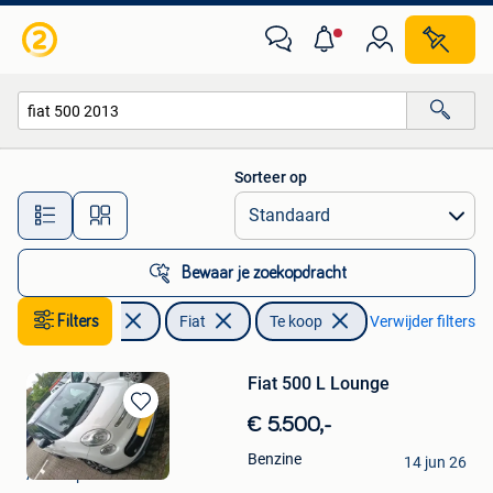
Fiat
Sorteer op
Alle afstanden…
Bewaar je zoekopdracht
Filters
Auto's
Fiat
Te koop
Verwijder filters
Fiat 500 L Lounge
Bewaren
€ 5.500,-
in
O
Benzine
Mijn
14 jun 26
Antwerpen
Favorieten