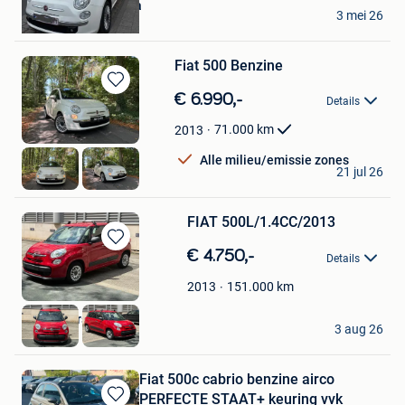
Zuzanna Oliwkowska
3 mei 26
Deurne
Fiat 500 Benzine
Bewaren
€ 6.990,-
Details
in
Mijn
71.000
km
2013
Favorieten
Alle milieu/emissie zones
INI CARS
21 jul 26
Hofstade
FIAT 500L/1.4CC/2013
Bewaren
€ 4.750,-
Details
in
Mijn
151.000
km
2013
Favorieten
Car centers
3 aug 26
Diegem
Fiat 500c cabrio benzine airco
PERFECTE STAAT+ keuring vvk