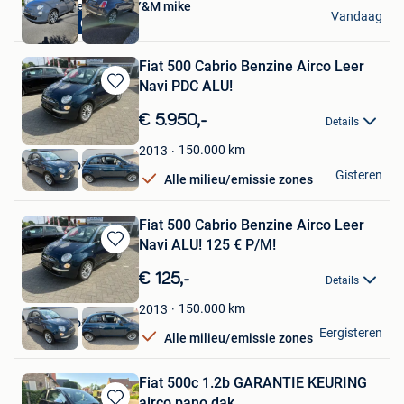
autohandel garage Y&M mike
Vandaag
Benzine Garantie
Kortemark
Fiat 500 Cabrio Benzine Airco Leer
Navi PDC ALU!
Bewaren
in
€ 5.950,-
Details
Mijn
Favorieten
150.000
km
2013
Atlas Autos
Gisteren
Alle milieu/emissie zones
Rekem
Fiat 500 Cabrio Benzine Airco Leer
Navi ALU! 125 € P/M!
Bewaren
in
€ 125,-
Details
Mijn
Favorieten
150.000
km
2013
Atlas Autos
Eergisteren
Alle milieu/emissie zones
Rekem
Fiat 500c 1.2b GARANTIE KEURING
airco pano dak