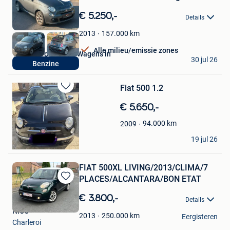
Bewaren
in
€ 5.250,-
Details
Mijn
Favorieten
157.000
km
2013
Alle milieu/emissie zones
V-Cars - Voordelige Wagens in
30 jul 26
Benzine
Lebbeke
Fiat 500 1.2
Bewaren
in
€ 5.650,-
Mijn
Favorieten
94.000
km
2009
pierrot
19 jul 26
Galmaarden
FIAT 500XL LIVING/2013/CLIMA/7
PLACES/ALCANTARA/BON ETAT
Bewaren
in
€ 3.800,-
Details
Mijn
NICO
Favorieten
250.000
km
2013
Eergisteren
Charleroi