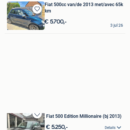
Fiat 500cc van/de 2013 met/avec 65k
km
Bewaren
in
€ 5.700,-
Jespers
Mijn
3 jul 26
Bever
Favorieten
Fiat 500 Edition Millionaire (bj 2013)
Bewaren
in
€ 5.250,-
Details
Mijn