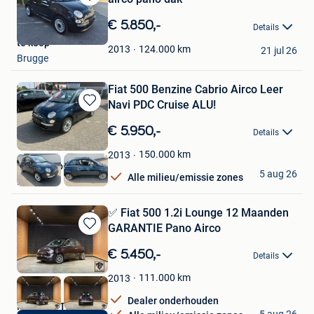
Bewaren
in
€ 5.850,-
Details
Mijn
te koop
Favorieten
124.000
km
2013
21 jul 26
Brugge
Fiat 500 Benzine Cabrio Airco Leer
Navi PDC Cruise ALU!
Bewaren
in
€ 5.950,-
Details
Mijn
Favorieten
150.000
km
2013
Atlas Autos
5 aug 26
Alle milieu/emissie zones
Rekem
✅ Fiat 500 1.2i Lounge 12 Maanden
GARANTIE Pano Airco
Bewaren
in
€ 5.450,-
Details
Mijn
Favorieten
111.000
km
2013
Dealer onderhouden
MBM Car Trade
5 aug 26