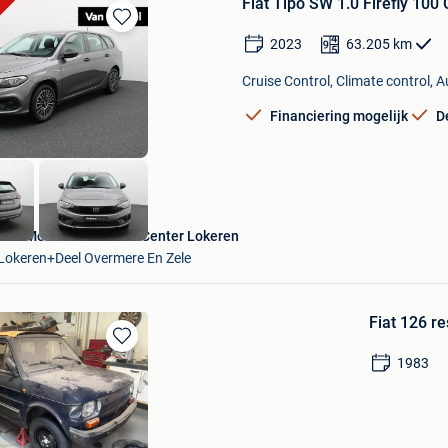
Fiat Tipo SW 1.0 Firefly 10
Bewaren
2023
63.205
km
in
Mijn
Cruise Control, Climate control, 
Favorieten
Financiering mogelijk
D
Van Mossel Used Cars Center Lokeren
Lokeren+Deel Overmere En Zele
Fiat 126 re
Bewaren
1983
in
Mijn
Favorieten