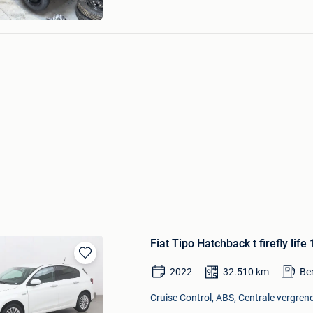
Fiat Tipo Hatchback t firefly life
Bewaren
2022
32.510
km
Be
in
Mijn
Cruise Control, ABS, Centrale vergrend
Favorieten