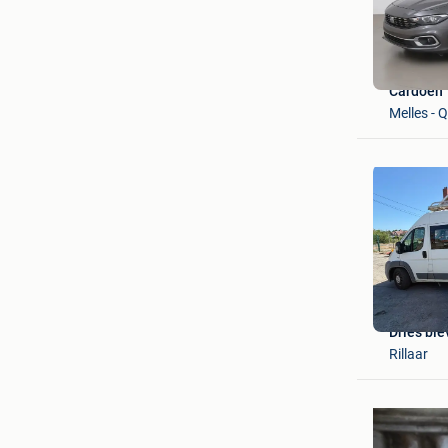
Cardoen
Melles - 
Dries ble
Rillaar