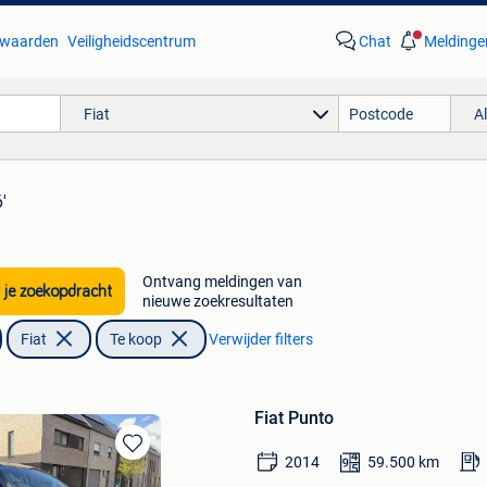
waarden
Veiligheidscentrum
Chat
Meldinge
Fiat
A
'
Ontvang meldingen van
 je zoekopdracht
nieuwe zoekresultaten
Fiat
Te koop
Verwijder filters
Fiat Punto
2014
59.500
km
Bewaren
in