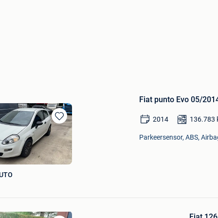
Fiat punto Evo 05/20
2014
136.783
Bewaren
in
Parkeersensor, ABS, Airbag
Mijn
Favorieten
AUTO
Fiat 12