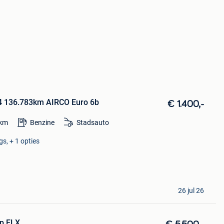
14 136.783km AIRCO Euro 6b
€ 1.400,-
km
Benzine
Stadsauto
s, + 1 opties
26 jul 26
6p ELX