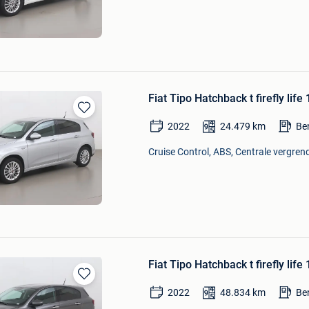
Fiat Tipo Hatchback t firefly life
Bewaren
2022
24.479
km
Be
in
Mijn
Cruise Control, ABS, Centrale vergrend
Favorieten
Fiat Tipo Hatchback t firefly life
Bewaren
2022
48.834
km
Be
in