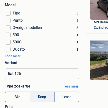
Model
Tipo
6
Punto
3
MN Delux
Overige modellen
Zwijndre
3
500
1
500C
1
Ducato
1
Toon meer
Variant
pakos
Fasano
Type zoekertje
lees meer
Alle
Koop
Lease
Prijs