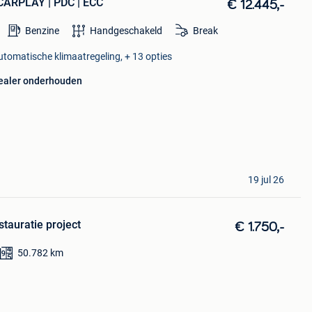
0 CARPLAY | PDC | ECC
€ 12.445,-
Benzine
Handgeschakeld
Break
Automatische klimaatregeling, + 13 opties
ealer onderhouden
19 jul 26
stauratie project
€ 1.750,-
50.782
km