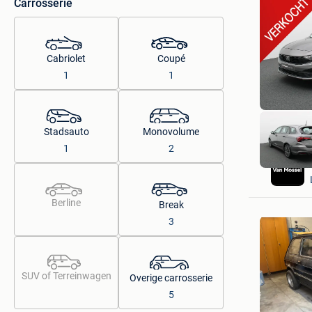
Carrosserie
Cabriolet
Coupé
1
1
Stadsauto
Monovolume
1
2
Berline
Break
3
SUV of Terreinwagen
Overige carrosserie
5