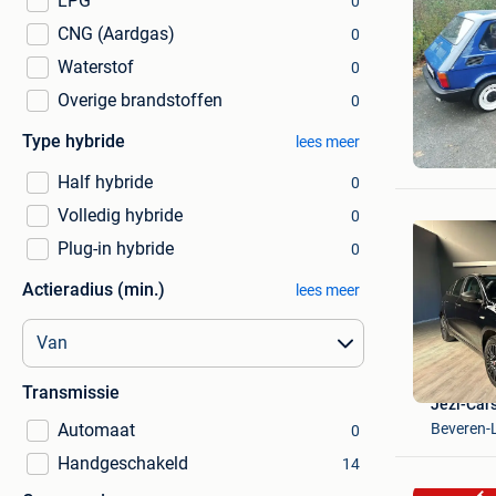
LPG
0
CNG (Aardgas)
0
Waterstof
0
Overige brandstoffen
0
Joa
Type hybride
lees meer
Kettenis
Half hybride
0
Volledig hybride
0
Plug-in hybride
0
Actieradius (min.)
lees meer
Transmissie
Jezi-Car
Beveren-
Automaat
0
Handgeschakeld
14