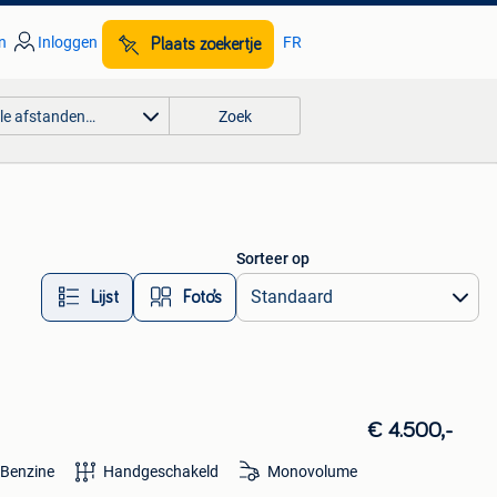
n
Inloggen
FR
Plaats zoekertje
lle afstanden…
Zoek
Sorteer op
Lijst
Foto’s
€ 4.500,-
Benzine
Handgeschakeld
Monovolume