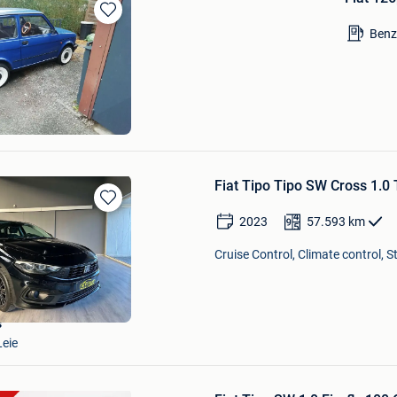
Bewaren
Benz
in
Mijn
Favorieten
Fiat Tipo Tipo SW Cross 1.0 T
Bewaren
2023
57.593
km
in
Mijn
Cruise Control, Climate control, 
Favorieten
s
Leie