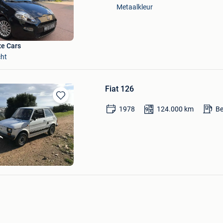
Metaalkleur
Mijn
Favorieten
e Cars
cht
Fiat 126
Bewaren
1978
124.000
km
Be
in
Mijn
Favorieten