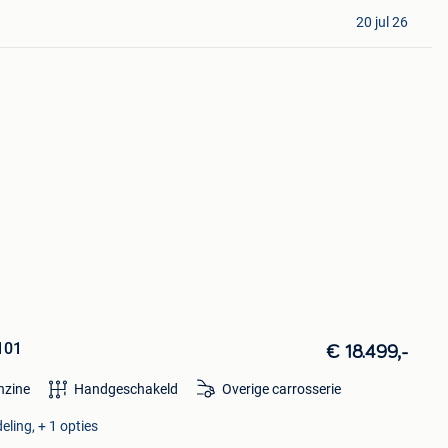
20 jul 26
 101
€ 18.499,-
nzine
Handgeschakeld
Overige carrosserie
eling, + 1 opties