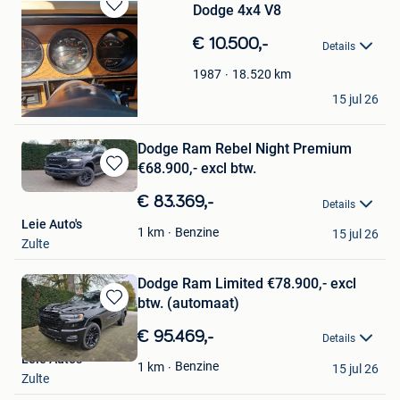
Dodge 4x4 V8
Bewaren
in
€ 10.500,-
Details
Mijn
Favorieten
18.520
km
1987
Greg
15 jul 26
Vaux-Lez-Rosieres
Dodge Ram Rebel Night Premium
€68.900,- excl btw.
Bewaren
in
€ 83.369,-
Details
Mijn
Leie Auto's
Favorieten
Benzine
1
km
15 jul 26
Zulte
Dodge Ram Limited €78.900,- excl
btw. (automaat)
Bewaren
in
€ 95.469,-
Details
Mijn
Leie Auto's
Favorieten
Benzine
1
km
15 jul 26
Zulte