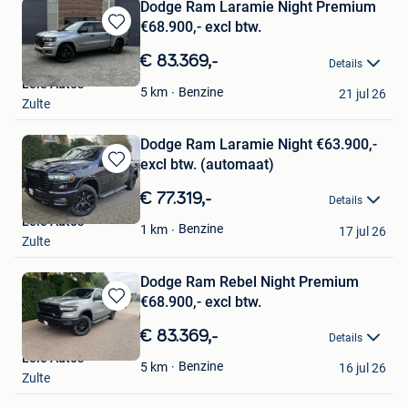
Dodge Ram Laramie Night Premium
€68.900,- excl btw.
Bewaren
in
€ 83.369,-
Details
Mijn
Leie Auto's
Favorieten
Benzine
5
km
21 jul 26
Zulte
Dodge Ram Laramie Night €63.900,-
excl btw. (automaat)
Bewaren
in
€ 77.319,-
Details
Mijn
Leie Auto's
Favorieten
Benzine
1
km
17 jul 26
Zulte
Dodge Ram Rebel Night Premium
€68.900,- excl btw.
Bewaren
in
€ 83.369,-
Details
Mijn
Leie Auto's
Favorieten
Benzine
5
km
16 jul 26
Zulte