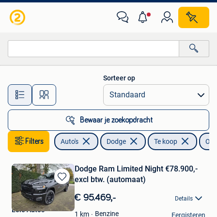
Dodge
Sorteer op
Alle afstanden…
Bewaar je zoekopdracht
Filters
Auto's
Dodge
Te koop
Ove
Dodge Ram Limited Night €78.900,-
excl btw. (automaat)
Bewaren
in
€ 95.469,-
Details
Mijn
Leie Auto's
Favorieten
Benzine
1
km
Eergisteren