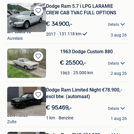
Dodge Ram 5.7 i LPG LARAMIE
CREW CAB TVAC FULL OPTIONS
Bewaren
in
€ 34.900,-
Details
Mijn
MY-CARS 10
Favorieten
131.118
km
2017
3 aug 26
Auvelais
1963 Dodge Custom 880
Bewaren
€ 25.500,-
Details
in
California Dream
Mijn
25.000
km
1963
2 aug 26
Sint-Niklaas
Favorieten
Dodge Ram Limited Night €78.900,-
excl btw. (automaat)
Bewaren
in
€ 95.469,-
Details
Mijn
Leie Auto's
Favorieten
Benzine
1
km
1 aug 26
Zulte