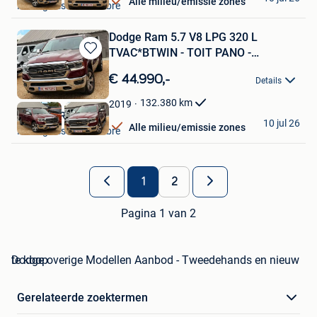
Alle milieu/emissie zones
Montignies-Sur-Sambre
Dodge Ram 5.7 V8 LPG 320 L
TVAC*BTWIN - TOIT PANO -
Bewaren
DISTRONI
in
€ 44.990,-
Details
Mijn
Favorieten
132.380
km
2019
BE MOTORS
10 jul 26
Alle milieu/emissie zones
Montignies-Sur-Sambre
1
2
Pagina 1 van 2
Dodge overige Modellen Aanbod - Tweedehands en nieuw te koop
Gerelateerde zoektermen