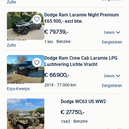
Zulte
Dodge Ram Laramie Night Premium
€65.900,- excl btw.
Bewaren
in
€ 79.739,-
Details
Mijn
Leie Auto's
Favorieten
Benzine
1
km
Eergisteren
Zulte
Dodge Ram Crew Cab Laramie LPG
Luchtvering Lichte Vracht
Bewaren
in
€ 66.900,-
Details
Mijn
BCC Cars
Favorieten
77.000
km
2019
Eergisteren
Erps-Kwerps
Bewaren
Dodge WC63 US WW2
in
Mijn
€ 27.750,-
Favorieten
Benzine
1943
Luyckx