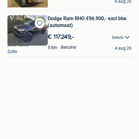
6 aug 26
Thieusies
Dodge Ram RHO €96.900,- excl btw.
(automaat)
Bewaren
in
€ 117.249,-
Details
Mijn
Leie Auto's
Favorieten
Benzine
5
km
4 aug 26
Zulte