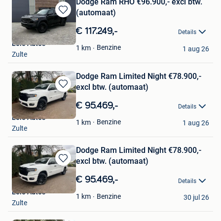
Dodge Ram RHO €96.900,- excl btw.
(automaat)
Bewaren
in
€ 117.249,-
Details
Mijn
Leie Auto's
Favorieten
Benzine
1
km
1 aug 26
Zulte
Dodge Ram Limited Night €78.900,-
excl btw. (automaat)
Bewaren
in
€ 95.469,-
Details
Mijn
Leie Auto's
Favorieten
Benzine
1
km
1 aug 26
Zulte
Dodge Ram Limited Night €78.900,-
excl btw. (automaat)
Bewaren
in
€ 95.469,-
Details
Mijn
Leie Auto's
Favorieten
Benzine
1
km
30 jul 26
Zulte