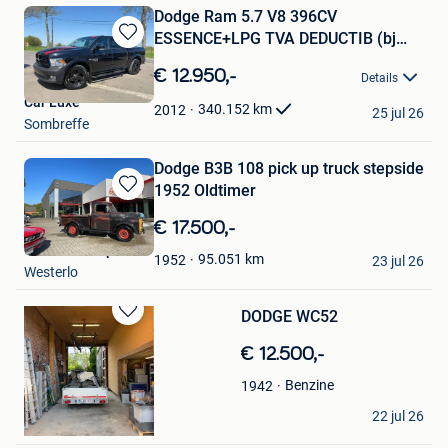
Dodge Ram 5.7 V8 396CV
ESSENCE+LPG TVA DEDUCTIB (bj
Bewaren
2012)
in
€ 12.950,-
Details
Mijn
Car Luxe
Favorieten
340.152
km
2012
25 jul 26
Sombreffe
Dodge B3B 108 pick up truck stepside
1952 Oldtimer
Bewaren
in
€ 17.500,-
Mijn
California Import
Favorieten
95.051
km
1952
23 jul 26
Westerlo
DODGE WC52
Bewaren
in
€ 12.500,-
Mijn
Favorieten
Benzine
1942
Marc
22 jul 26
Stave