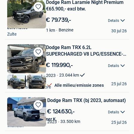
Dodge Ram Laramie Night Premium
€65.900,- excl btw.
Bewaren
in
€ 79.739,-
Details
Mijn
Leie Auto's
Favorieten
Benzine
1
km
30 jul 26
Zulte
Dodge Ram TRX 6.2L
SUPERCHARGED V8 LPG/ESSENCE-
Bewaren
TVAC- BTW/IN
in
€ 119.990,-
Details
Mijn
Favorieten
23.044
km
2023
World Cars SRL
25 jul 26
Alle milieu/emissie zones
Montignies-Sur-Sambre
Dodge Ram TRX (bj 2023, automaat)
Bewaren
€ 124.630,-
Details
in
USA Import / De Cremer K.
Mijn
33.500
km
2023
25 jul 26
Wichelen
Favorieten