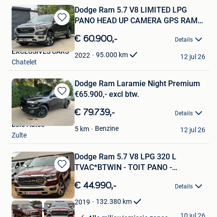
Dodge Ram 5.7 V8 LIMITED LPG
PANO HEAD UP CAMERA GPS RAM
Bewaren
BOX
in
€ 60.900,-
Details
Mijn
EXCLUSIVES CARS
Favorieten
95.000
km
2022
12 jul 26
Chatelet
Dodge Ram Laramie Night Premium
€65.900,- excl btw.
Bewaren
in
€ 79.739,-
Details
Mijn
Leie Auto's
Favorieten
Benzine
5
km
12 jul 26
Zulte
Dodge Ram 5.7 V8 LPG 320 L
TVAC*BTWIN - TOIT PANO -
Bewaren
DISTRONI
in
€ 44.990,-
Details
Mijn
Favorieten
132.380
km
2019
BE MOTORS
10 jul 26