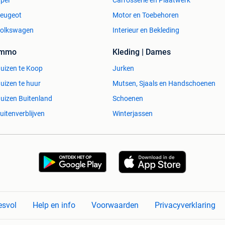
pel
Carrosserie en Plaatwerk
eugeot
Motor en Toebehoren
olkswagen
Interieur en Bekleding
Immo
Kleding | Dames
uizen te Koop
Jurken
uizen te huur
Mutsen, Sjaals en Handschoenen
uizen Buitenland
Schoenen
uitenverblijven
Winterjassen
esvol
Help en info
Voorwaarden
Privacyverklaring