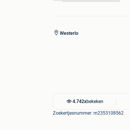
Westerlo
4.742x
bekeken
Zoekertjesnummer: m2353108562