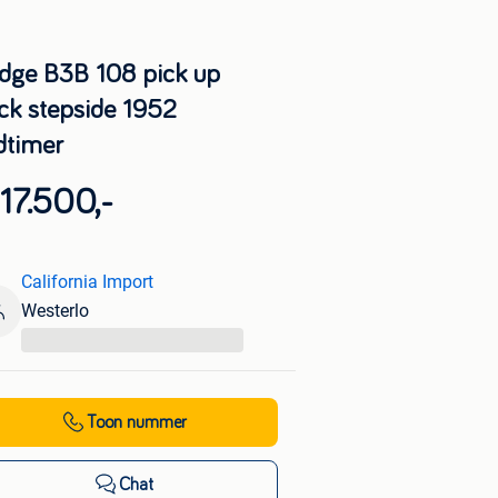
dge B3B 108 pick up
uck stepside 1952
dtimer
17.500,-
California Import
Westerlo
...
Toon nummer
Chat