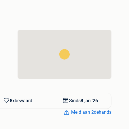
8x
bewaard
Sinds
8 jan '26
Meld aan 2dehands