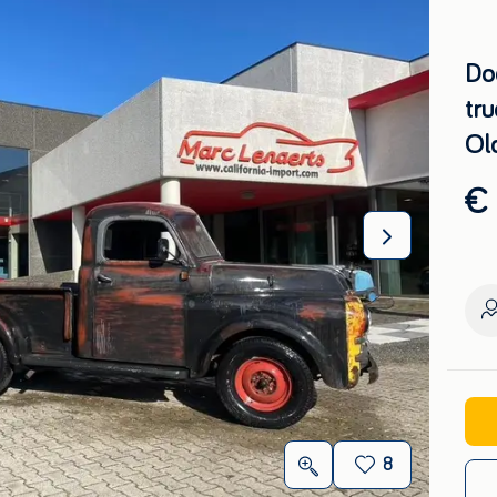
Do
tr
Ol
€ 
8