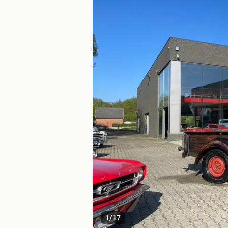
1
/
17