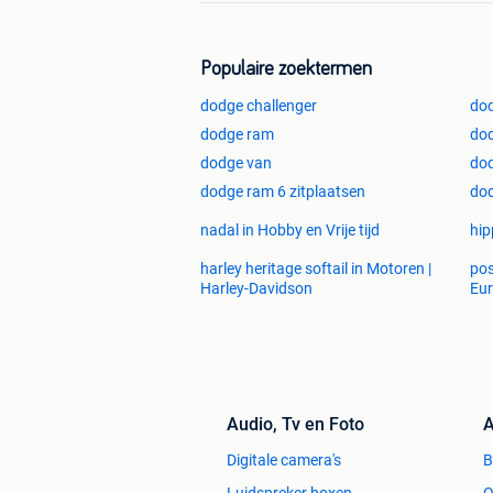
Populaire zoektermen
dodge challenger
dod
dodge ram
do
dodge van
dod
dodge ram 6 zitplaatsen
do
nadal in Hobby en Vrije tijd
hip
harley heritage softail in Motoren |
pos
Harley-Davidson
Eur
Audio, Tv en Foto
A
Digitale camera's