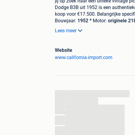
jij op zoek naar een unieke vintage p
Dodge B3B uit 1952 is een authentieke
koop voor €17.500.
Belangrijke specif
Bouwjaar:
1952 *
Motor:
originele 218
versnellingsbak *
Staat:
originele sta
Lees meer
Origineel bruin met 'patina') *
Prijs:
€
uit 1952?
*
Zeldzaam model
- moeilij
en robuust design *
Originele onderd
Website
restauratie *
Kan ingeschreven worden
www.california-import.com
Liefhebbers van Amerikaanse vintag
* Restauratieproject met hoge meer
& contact
De wagen is te bezichtigen
of een bezichtiging plannen? � Bel 
import.com]
*Dodge B3B 1952 - Een 
...
autogeschiedenis te bezitten!*
...
...
...
...
...
...
...