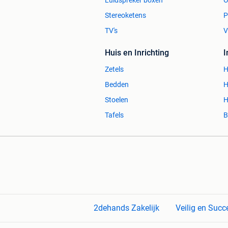
Luidspreker boxen
O
Stereoketens
P
TV's
V
Huis en Inrichting
Zetels
H
Bedden
H
Stoelen
H
Tafels
B
2dehands Zakelijk
Veilig en Succ