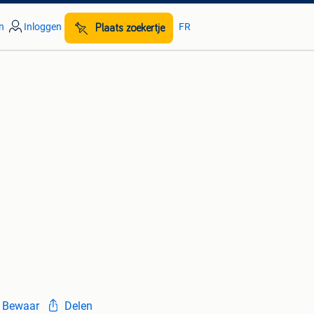
n
Inloggen
FR
Plaats zoekertje
Bewaar
Delen