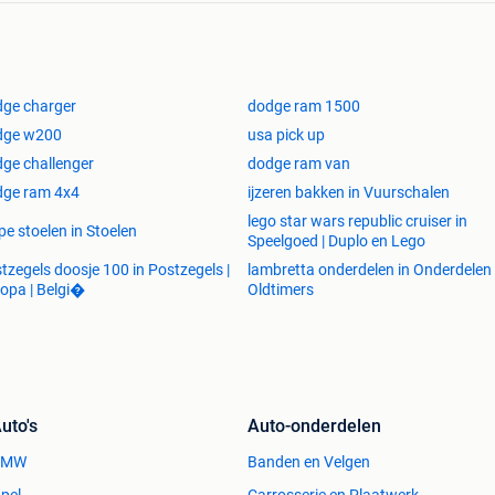
ge charger
dodge ram 1500
dge w200
usa pick up
ge challenger
dodge ram van
dge ram 4x4
ijzeren bakken in Vuurschalen
lego star wars republic cruiser in
pe stoelen in Stoelen
Speelgoed | Duplo en Lego
tzegels doosje 100 in Postzegels |
lambretta onderdelen in Onderdelen 
opa | Belgi�
Oldtimers
uto's
Auto-onderdelen
BMW
Banden en Velgen