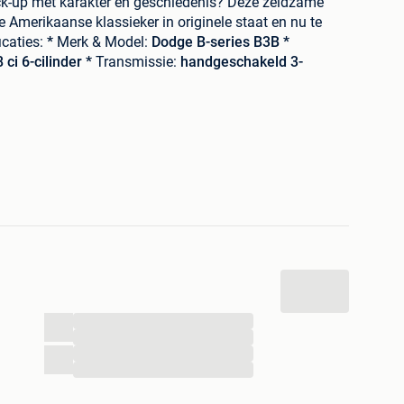
ick-up met karakter en geschiedenis? Deze zeldzame
 Amerikaanse klassieker in originele staat en nu te
icaties:
*
Merk & Model:
Dodge B-series B3B *
 ci 6-cilinder *
Transmissie:
handgeschakeld 3-
at 'Barn Find' *
Kilometertellerstand:
95051 *
Kleur:
17.500
Waarom kiezen voor deze Dodge B3B Pick-up
k te vinden in Europa * Authentieke
Amerikaanse stijl
elen
en karaktervolle patina * Uitstekende basis voor
 als oldtimer
Perfect voor:
* Oldtimerverzamelaars *
e pick-ups * Reclamedoeleinden of promotievoertuig
waarde * Car meets en retro evenementen
Bezichtigen
 op afspraak in onze showroom in Westerlo
. Meer info
naar
[014/267222]
of mail naar
[info@california-
zeldzame kans om een stuk Amerikaanse
...
...
...
...