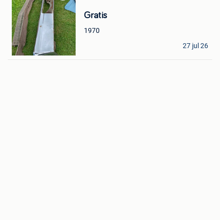
Bewaren
in
Gratis
Mijn
Favorieten
1970
skin
27 jul 26
Zomergem