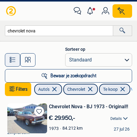
Chevrolet
Sorteer op
Alle afstanden…
Bewaar je zoekopdracht
Filters
Auto's
Chevrolet
Te koop
Ver
Chevrolet Nova - BJ 1973 - Original!!
Bewaren
€ 29.950,-
Details
in
VERACO NV.
Mijn
84.212
km
1973
27 jul 26
Zwijndrecht
Favorieten