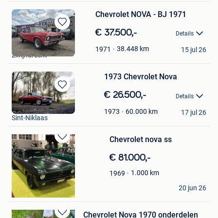
Chevrolet NOVA - BJ 1971
Bewaren
€ 37.500,-
Details
in
VERACO NV.
Mijn
38.448
km
1971
15 jul 26
Zwijndrecht
Favorieten
1973 Chevrolet Nova
Bewaren
€ 26.500,-
Details
in
California Dream
Mijn
60.000
km
1973
17 jul 26
Sint-Niklaas
Favorieten
Chevrolet nova ss
Bewaren
in
€ 81.000,-
Mijn
Favorieten
1.000
km
1969
Filip
20 jun 26
Lede
Chevrolet Nova 1970 onderdelen