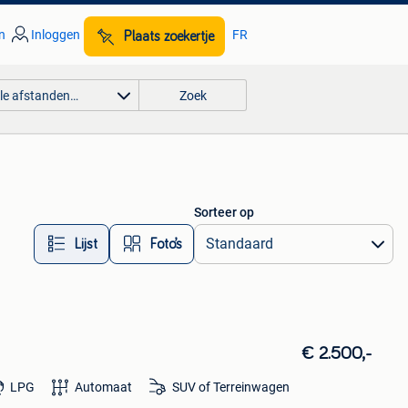
n
Inloggen
FR
Plaats zoekertje
lle afstanden…
Zoek
Sorteer op
Lijst
Foto’s
€ 2.500,-
LPG
Automaat
SUV of Terreinwagen