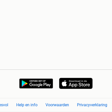
esvol
Help en info
Voorwaarden
Privacyverklaring