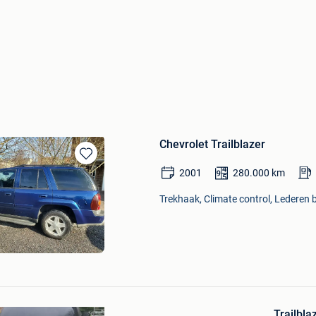
Chevrolet Trailblazer
Bewaren
2001
280.000
km
in
Mijn
Trekhaak, Climate control, Lederen b
Favorieten
Bewaren
in
Trailbl