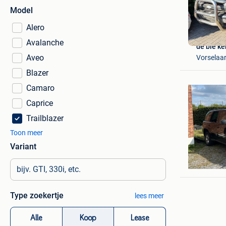
Model
Alero
Avalanche
de bie k
Aveo
Vorselaa
Blazer
Camaro
Caprice
Trailblazer
Toon meer
Variant
sabian
Herk-De-
Type zoekertje
lees meer
Alle
Koop
Lease