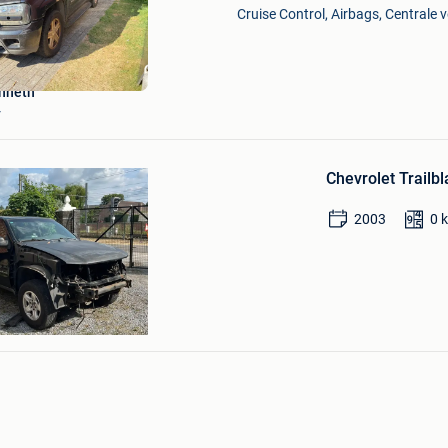
Mijn
Cruise Control, Airbags, Centrale v
Favorieten
enneth
r
Bewaren
in
Chevrolet Trailb
Mijn
Favorieten
2003
0
Stad