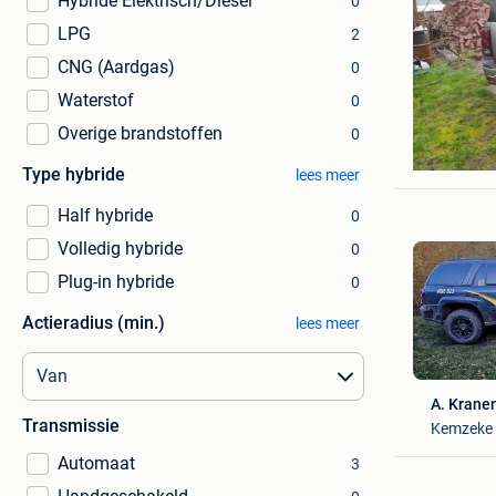
Hybride Elektrisch/Diesel
0
LPG
2
CNG (Aardgas)
0
Waterstof
0
Overige brandstoffen
0
hans feij
Maaseik
Type hybride
lees meer
Half hybride
0
Volledig hybride
0
Plug-in hybride
0
Actieradius (min.)
lees meer
A. Kran
Transmissie
Kemzeke
Automaat
3