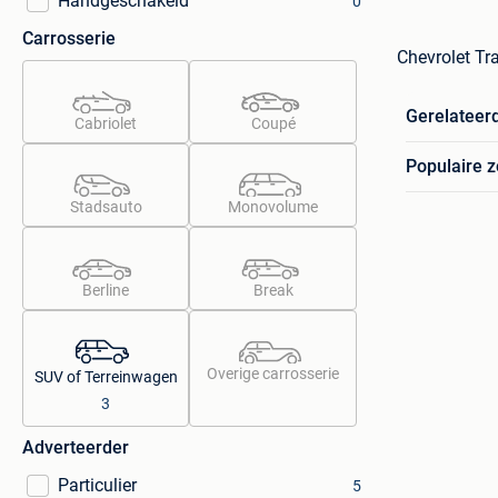
Handgeschakeld
0
Carrosserie
Chevrolet Tr
Gerelateer
Cabriolet
Coupé
Populaire 
Stadsauto
Monovolume
Berline
Break
Overige carrosserie
SUV of Terreinwagen
3
Adverteerder
Particulier
5