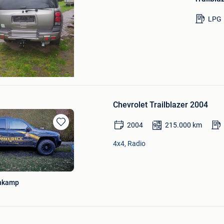
Mijn
Favorieten
LPG
Chevrolet Trailblazer 2004
2004
215.000
km
Bewaren
in
4x4, Radio
Mijn
Favorieten
enkamp