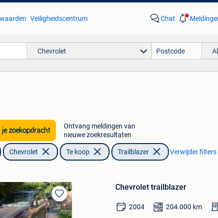
waarden
Veiligheidscentrum
Chat
Meldinge
Chevrolet
A
Ontvang meldingen van
 je zoekopdracht
nieuwe zoekresultaten
Chevrolet
Te koop
Trailblazer
Verwijder filters
Chevrolet trailblazer
Bewaren
2004
204.000
km
in