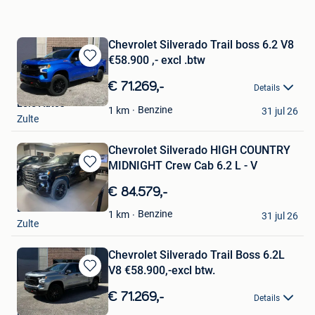
Chevrolet Silverado Trail boss 6.2 V8
€58.900 ,- excl .btw
Bewaren
in
€ 71.269,-
Details
Mijn
Leie Auto's
Favorieten
Benzine
1
km
31 jul 26
Zulte
Chevrolet Silverado HIGH COUNTRY
MIDNIGHT Crew Cab 6.2 L - V
Bewaren
in
€ 84.579,-
Mijn
Leie Auto's
Favorieten
Benzine
1
km
31 jul 26
Zulte
Chevrolet Silverado Trail Boss 6.2L
V8 €58.900,-excl btw.
Bewaren
in
€ 71.269,-
Details
Mijn
Leie Auto's