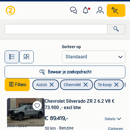
Chevrolet
Sorteer op
Alle afstanden…
Bewaar je zoekopdracht
Filters
Auto's
Chevrolet
Te koop
Chevrolet Silverado ZR 2 6.2 V8 €
73.900 ,- excl btw
Bewaren
in
€ 89.419,-
Details
Mijn
Leie Auto's
Favorieten
Benzine
50
km
Gisteren