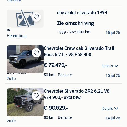
Favorieten
chevrolet silverado 1999
Bewaren
Zie omschrijving
in
jo
265.000
km
1999
Mijn
15 jul 26
Herenthout
Favorieten
Chevrolet Crew cab Silverado Trail
Boss 6.2 L - V8 €58.900
Bewaren
in
€ 72.479,-
Details
Mijn
Leie Auto's
Favorieten
Benzine
50
km
15 jul 26
Zulte
Chevrolet Silverado ZR2 6.2L V8
€74.900,- excl btw.
Bewaren
in
€ 90.629,-
Details
Mijn
Leie Auto's
Favorieten
Benzine
50
km
14 jul 26
Zulte