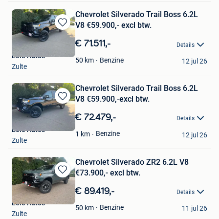
Chevrolet Silverado Trail Boss 6.2L
V8 €59.900,- excl btw.
Bewaren
in
€ 71.511,-
Details
Mijn
Leie Auto's
Favorieten
Benzine
50
km
12 jul 26
Zulte
Chevrolet Silverado Trail Boss 6.2L
V8 €59.900,-excl btw.
Bewaren
in
€ 72.479,-
Details
Mijn
Leie Auto's
Favorieten
Benzine
1
km
12 jul 26
Zulte
Chevrolet Silverado ZR2 6.2L V8
€73.900,- excl btw.
Bewaren
in
€ 89.419,-
Details
Mijn
Leie Auto's
Favorieten
Benzine
50
km
11 jul 26
Zulte