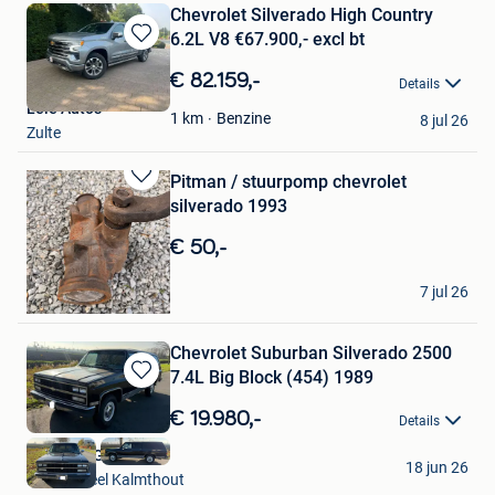
Chevrolet Silverado High Country
6.2L V8 €67.900,- excl bt
Bewaren
in
€ 82.159,-
Details
Mijn
Leie Auto's
Favorieten
Benzine
1
km
8 jul 26
Zulte
Pitman / stuurpomp chevrolet
Bewaren
silverado 1993
in
Mijn
€ 50,-
Favorieten
Jaro
7 jul 26
Evergem
Chevrolet Suburban Silverado 2500
7.4L Big Block (454) 1989
Bewaren
in
€ 19.980,-
Details
Mijn
Favorieten
JC&R DIAGNOSTICS
18 jun 26
Essen +Deel Kalmthout