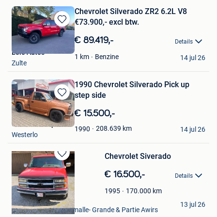
Chevrolet Silverado ZR2 6.2L V8
€73.900,- excl btw.
Bewaren
in
€ 89.419,-
Details
Mijn
Leie Auto's
Favorieten
Benzine
1
km
14 jul 26
Zulte
1990 Chevrolet Silverado Pick up
step side
Bewaren
in
€ 15.500,-
Mijn
California Import
Favorieten
208.639
km
1990
14 jul 26
Westerlo
Chevrolet Siverado
Bewaren
in
€ 16.500,-
Details
Mijn
Favorieten
170.000
km
1995
michel Pleic
13 jul 26
Flemalle-Haute & Flemalle- Grande & Partie Awirs