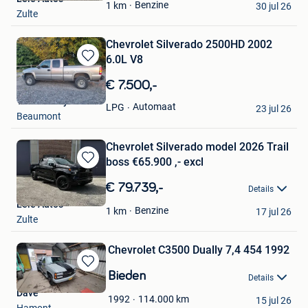
Favorieten
Benzine
1
km
30 jul 26
Zulte
Chevrolet Silverado 2500HD 2002
6.0L V8
Bewaren
in
€ 7.500,-
Mijn
Tuffcowboy
Favorieten
Automaat
LPG
23 jul 26
Beaumont
Chevrolet Silverado model 2026 Trail
boss €65.900 ,- excl
Bewaren
in
€ 79.739,-
Details
Mijn
Leie Auto's
Favorieten
Benzine
1
km
17 jul 26
Zulte
Chevrolet C3500 Dually 7,4 454 1992
Bewaren
Bieden
Details
in
Dave
Mijn
114.000
km
1992
15 jul 26
Hamont