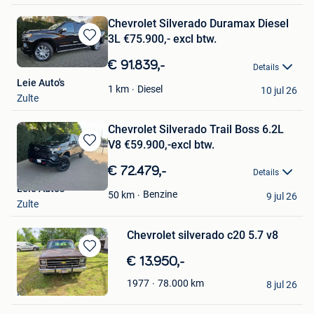
Chevrolet Silverado Duramax Diesel
3L €75.900,- excl btw.
Bewaren
in
€ 91.839,-
Details
Mijn
Leie Auto's
Favorieten
Diesel
1
km
10 jul 26
Zulte
Chevrolet Silverado Trail Boss 6.2L
V8 €59.900,-excl btw.
Bewaren
in
€ 72.479,-
Details
Mijn
Leie Auto's
Favorieten
Benzine
50
km
9 jul 26
Zulte
Chevrolet silverado c20 5.7 v8
Bewaren
€ 13.950,-
in
Thijs Remmery
78.000
km
1977
Mijn
8 jul 26
Pittem
Favorieten