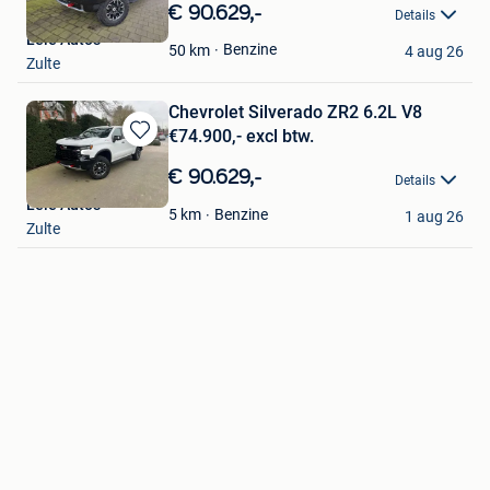
in
€ 90.629,-
Details
Mijn
Leie Auto's
Favorieten
Benzine
50
km
4 aug 26
Zulte
Chevrolet Silverado ZR2 6.2L V8
€74.900,- excl btw.
Bewaren
in
€ 90.629,-
Details
Mijn
Leie Auto's
Favorieten
Benzine
5
km
1 aug 26
Zulte