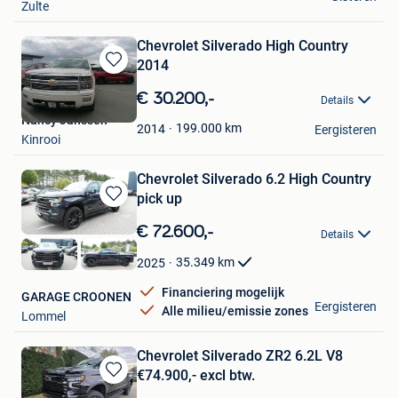
Zulte
Chevrolet Silverado High Country
2014
Bewaren
in
€ 30.200,-
Details
Mijn
Nancy Janssen
Favorieten
199.000
km
2014
Eergisteren
Kinrooi
Chevrolet Silverado 6.2 High Country
pick up
Bewaren
in
€ 72.600,-
Details
Mijn
Favorieten
35.349
km
2025
Financiering mogelijk
GARAGE CROONEN
Eergisteren
Alle milieu/emissie zones
Lommel
Chevrolet Silverado ZR2 6.2L V8
€74.900,- excl btw.
Bewaren