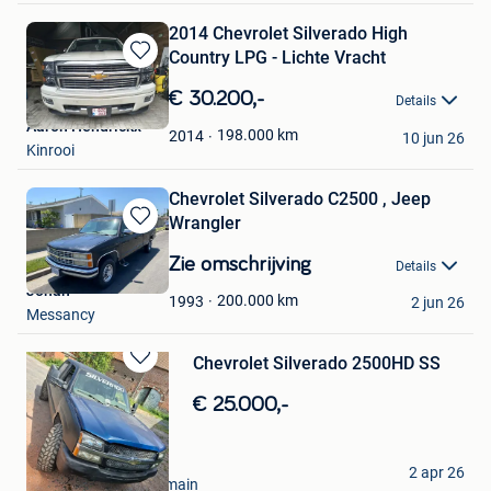
2014 Chevrolet Silverado High
Country LPG - Lichte Vracht
Bewaren
in
€ 30.200,-
Details
Mijn
Aaron Hendrickx
Favorieten
198.000
km
2014
10 jun 26
Kinrooi
Chevrolet Silverado C2500 , Jeep
Wrangler
Bewaren
in
Zie omschrijving
Details
Mijn
Johan
Favorieten
200.000
km
1993
2 jun 26
Messancy
Chevrolet Silverado 2500HD SS
Bewaren
in
€ 25.000,-
Mijn
Favorieten
American's mecanic
2 apr 26
Orcq - Marquain - Lamain