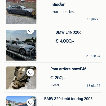
in
Bieden
Mijn
Favorieten
330
km
2001
jurgen
13 jun 26
Dessel
BMW E46 320d
Bewaren
in
€ 4.000,-
Mijn
Favorieten
Michelle
21 dec 24
Tremelo
Pont arrière bmwE46
Bewaren
€ 250,-
in
Bouhy
Diesel
Mijn
13 okt 25
Glain & Partie Ans
Favorieten
BMW 320d e46 touring 2005