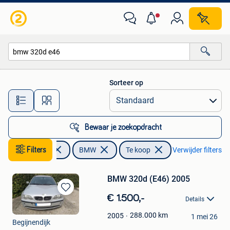
BMW
Sorteer op
Alle afstanden…
Bewaar je zoekopdracht
Filters
Auto's
BMW
Te koop
Verwijder filters
BMW 320d (E46) 2005
Bewaren
€ 1.500,-
Details
in
Steven
Mijn
288.000
km
2005
1 mei 26
Begijnendijk
Favorieten