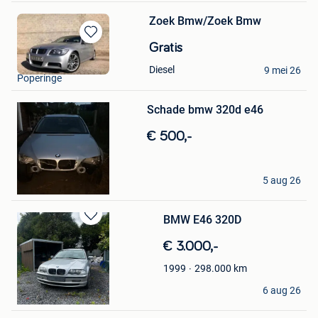
Zoek Bmw/Zoek Bmw
Bewaren
Gratis
in
Samuel
Diesel
9 mei 26
Mijn
Poperinge
Favorieten
Bewaren
Schade bmw 320d e46
in
Mijn
€ 500,-
Favorieten
Tijmen
5 aug 26
Geel
BMW E46 320D
Bewaren
in
€ 3.000,-
Mijn
Favorieten
298.000
km
1999
XV
6 aug 26
Zonnebeke