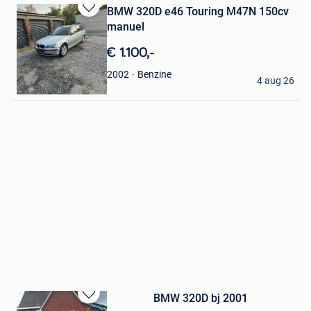
BMW 320D e46 Touring M47N 150cv
Bewaren
manuel ️
in
Mijn
€ 1.100,-
Favorieten
PEPE
Benzine
2002
4 aug 26
Wandre
BMW 320D bj 2001
Bewaren