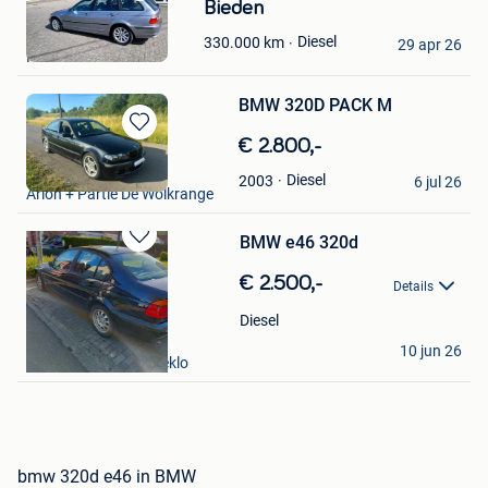
Bewaren
Bieden
in
WILLY
Diesel
330.000
km
Mijn
29 apr 26
Herselt
Favorieten
BMW 320D PACK M
Bewaren
€ 2.800,-
in
Fredo
Diesel
2003
Mijn
6 jul 26
Arlon + Partie De Wolkrange
Favorieten
BMW e46 320d
Bewaren
in
€ 2.500,-
Details
Mijn
Favorieten
Diesel
Thomas dm
10 jun 26
Adegem+Deel Van Eeklo
bmw 320d e46 in BMW