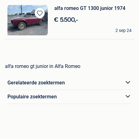
alfa romeo GT 1300 junior 1974
Bewaren
€ 5.500,-
in
Jé
Mijn
2 sep 24
Pont-A-Celles
Favorieten
alfa romeo gt junior in Alfa Romeo
Gerelateerde zoektermen
Populaire zoektermen