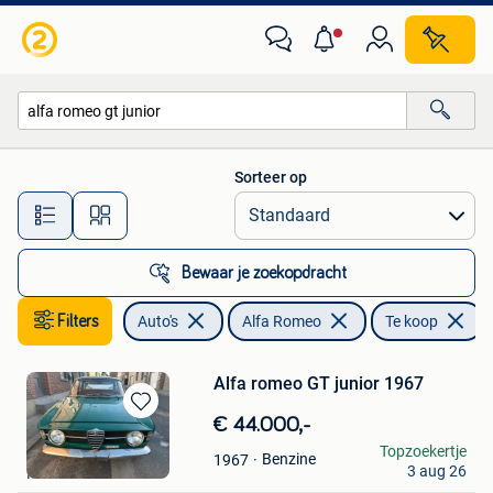
Alfa Romeo
Sorteer op
Alle afstanden…
Bewaar je zoekopdracht
Filters
Auto's
Alfa Romeo
Te koop
V
Alfa romeo GT junior 1967
Bewaren
€ 44.000,-
in
v8
Topzoekertje
Benzine
1967
Mijn
3 aug 26
Fleurus
Favorieten