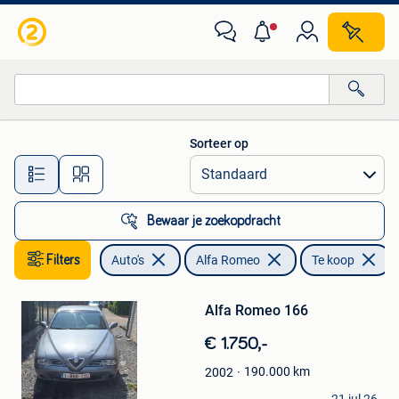
Alfa Romeo
Sorteer op
Alle afstanden…
Bewaar je zoekopdracht
Filters
Auto's
Alfa Romeo
Te koop
Bewaren
in
Mijn
Alfa Romeo 166
Favorieten
€ 1.750,-
190.000
km
2002
Giorgio