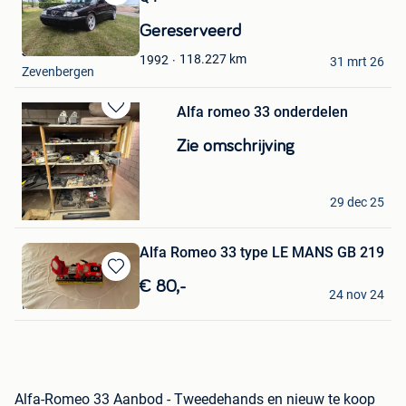
Bewaren
in
Gereserveerd
Mijn
John
Favorieten
118.227
km
1992
31 mrt 26
Zevenbergen
Alfa romeo 33 onderdelen
Bewaren
in
Zie omschrijving
Mijn
Favorieten
Ruben Ooms
29 dec 25
Mol
Alfa Romeo 33 type LE MANS GB 219
Bewaren
Reinalb
€ 80,-
24 nov 24
in
Namur
Mijn
Favorieten
Alfa-Romeo 33 Aanbod - Tweedehands en nieuw te koop