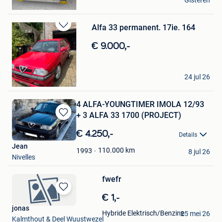
Gisteren
Chatelet
Alfa 33 permanent. 17ie. 164
Bewaren
in
€ 9.000,-
Mijn
Favorieten
Angelo
24 jul 26
Poulseur
4 ALFA-YOUNGTIMER IMOLA 12/93
+ 3 ALFA 33 1700 (PROJECT)
Bewaren
in
€ 4.250,-
Details
Mijn
Jean
Favorieten
110.000
km
1993
8 jul 26
Nivelles
fwefr
Bewaren
€ 1,-
in
jonas
Hybride Elektrisch/Benzine
25 mei 26
Mijn
Kalmthout & Deel Wuustwezel