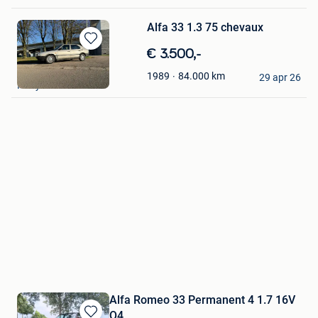
Favorieten
Alfa 33 1.3 75 chevaux
Bewaren
€ 3.500,-
in
iva
84.000
km
1989
Mijn
29 apr 26
Feluy
Favorieten
Alfa Romeo 33 Permanent 4 1.7 16V
Q4