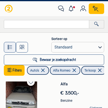
Alfa Romeo
Sorteer op
Alle afstanden…
Bewaar je zoekopdracht
Filters
Auto's
Alfa Romeo
Te koop
Alfa
Bewaren
in
€ 3.500,-
Mijn
Favorieten
Benzine
Nn