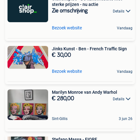
sterke prijzen - nu actie
Zie omschrijving
Details
Bezoek website
Vandaag
Jinks Kunst - Ben - French Traffic Sign
€ 30,00
Bezoek website
Vandaag
Marilyn Monroe van Andy Warhol
€ 280,00
Details
Sint-Gillis
3 jun 26
Stefano Massa - FIORE