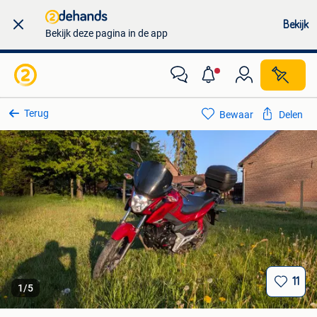
Bekijk
Bekijk deze pagina in de app
Terug
Bewaar
Delen
11
1
/
5