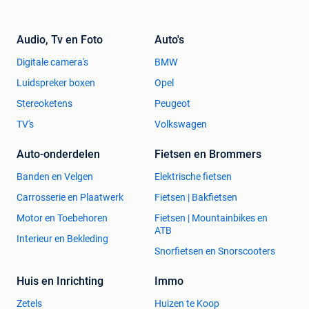
Audio, Tv en Foto
Auto's
Digitale camera's
BMW
Luidspreker boxen
Opel
Stereoketens
Peugeot
TV's
Volkswagen
Auto-onderdelen
Fietsen en Brommers
Banden en Velgen
Elektrische fietsen
Carrosserie en Plaatwerk
Fietsen | Bakfietsen
Motor en Toebehoren
Fietsen | Mountainbikes en
ATB
Interieur en Bekleding
Snorfietsen en Snorscooters
Huis en Inrichting
Immo
Zetels
Huizen te Koop