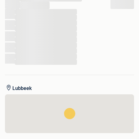
...
...
...
...
...
...
...
...
...
...
...
Lubbeek