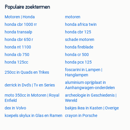
Populaire zoektermen
Motoren | Honda
motoren
honda cbr 1000 rr
honda africa twin
honda transalp
honda cbr 125
honda cbr 650 r
schade motoren
honda nt 1100
honda fireblade
honda cb 750
honda cr 500
honda 125cc
honda pcx 125
foscarini in Lampen |
250cc in Quads en Trikes
Hanglampen
aluminium oprijplaat in
derrick in Dvd's | Tv en Series
Aanhangwagen-onderdelen
moto 350cc in Motoren | Royal
archeologie in Geschiedenis |
Enfield
Wereld
dex in Volvo
bakjes ikea in Kasten | Overige
koepels skylux in Glas en Ramen
crayon in Porsche