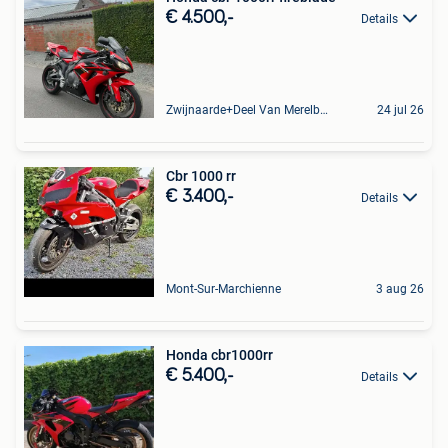
€ 4.500,-
Details
Zwijnaarde+Deel Van Merelbeke
24 jul 26
Cbr 1000 rr
€ 3.400,-
Details
Mont-Sur-Marchienne
3 aug 26
Honda cbr1000rr
€ 5.400,-
Details