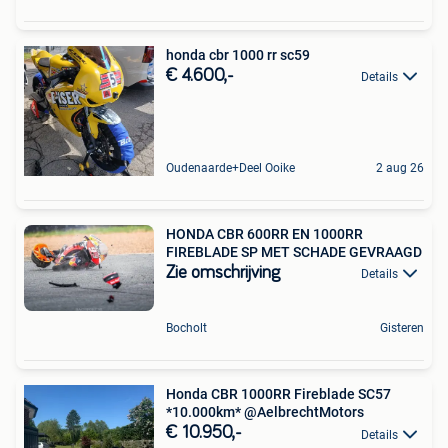
honda cbr 1000 rr sc59
€ 4.600,-
Details
Oudenaarde+Deel Ooike
2 aug 26
HONDA CBR 600RR EN 1000RR
FIREBLADE SP MET SCHADE GEVRAAGD
Zie omschrijving
Details
Bocholt
Gisteren
Honda CBR 1000RR Fireblade SC57
*10.000km* @AelbrechtMotors
€ 10.950,-
Details