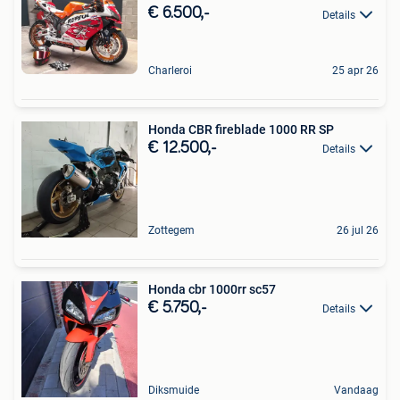
€ 6.500,-
Details
Charleroi
25 apr 26
Honda CBR fireblade 1000 RR SP
€ 12.500,-
Details
Zottegem
26 jul 26
Honda cbr 1000rr sc57
€ 5.750,-
Details
Diksmuide
Vandaag