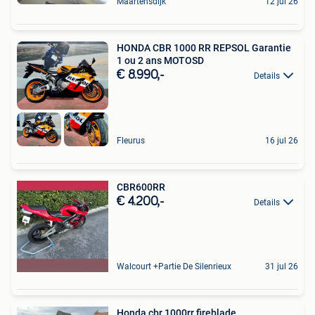
Maartensdijk
12 jul 26
HONDA CBR 1000 RR REPSOL Garantie
1 ou 2 ans MOTOSD
€ 8.990,-
Details
Fleurus
16 jul 26
CBR600RR
€ 4.200,-
Details
Walcourt +Partie De Silenrieux
31 jul 26
Honda cbr 1000rr fireblade