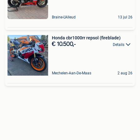
Braine-L'Alleud
13 jul 26
Honda cbr1000rr repsol (fireblade)
€ 10.500,-
Details
Mechelen-Aan-De-Maas
2 aug 26