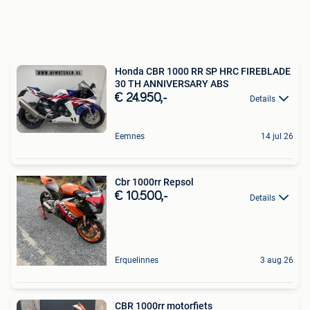
Honda CBR 1000 RR SP HRC FIREBLADE
30 TH ANNIVERSARY ABS
€ 24.950,-
Details
Eemnes
14 jul 26
Cbr 1000rr Repsol
€ 10.500,-
Details
Erquelinnes
3 aug 26
CBR 1000rr motorfiets