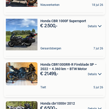
Nieuwerkerken
18 jul 26
Honda CBR 1000F Supersport
€ 2.500,-
Details
Geraardsbergen
7 jul 26
Honda CBR1000RR-R Fireblade SP –
2022 – 4.360 km – BTW Motor
€ 21.499,-
Details
Tielt
5 jul 26
Honda cbr1000rr 2012
€ 6.500,-
Details