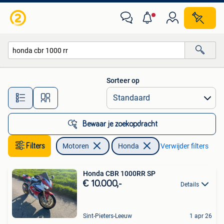
Motoren | Honda
Sorteer op
Alle afstanden…
Bewaar je zoekopdracht
Filters
Motoren
Honda
Verwijder filters
Honda CBR 1000RR SP
€ 10.000,-
Details
Sint-Pieters-Leeuw
1 apr 26