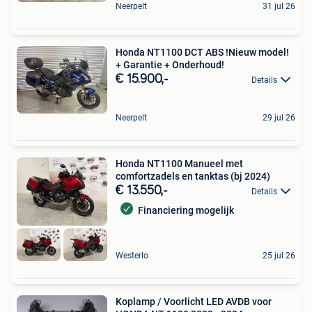
Neerpelt
31 jul 26
Honda NT1100 DCT ABS !Nieuw model!
+ Garantie + Onderhoud!
€ 15.900,-
Details
Neerpelt
29 jul 26
Honda NT1100 Manueel met
comfortzadels en tanktas (bj 2024)
€ 13.550,-
Details
Financiering mogelijk
Westerlo
25 jul 26
Koplamp / Voorlicht LED AVDB voor