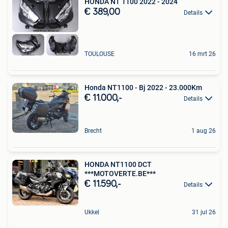
HONDA NT 1100 2022 - 2024
€ 389,00
Details
TOULOUSE
16 mrt 26
Honda NT1100 - Bj 2022 - 23.000Km
€ 11.000,-
Details
Brecht
1 aug 26
HONDA NT1100 DCT
***MOTOVERTE.BE***
€ 11.590,-
Details
Ukkel
31 jul 26