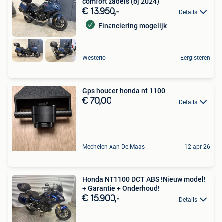
comfort zadels (bj 2024)
€ 13.950,-
Details
Financiering mogelijk
Westerlo
Eergisteren
Gps houder honda nt 1100
€ 70,00
Details
Mechelen-Aan-De-Maas
12 apr 26
Honda NT1100 DCT ABS !Nieuw model!
+ Garantie + Onderhoud!
€ 15.900,-
Details