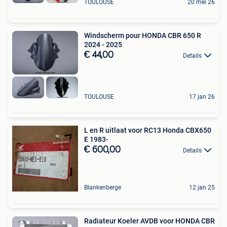
TOULOUSE
20 mei 26
Windscherm pour HONDA CBR 650 R
2024 - 2025
€ 44,00
Details
TOULOUSE
17 jan 26
L en R uitlaat voor RC13 Honda CBX650
E 1983-
€ 600,00
Details
Blankenberge
12 jan 25
Radiateur Koeler AVDB voor HONDA CBR