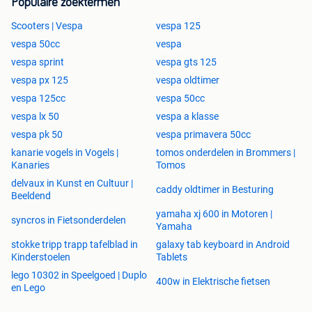
Populaire zoektermen
Scooters | Vespa
vespa 125
vespa 50cc
vespa
vespa sprint
vespa gts 125
vespa px 125
vespa oldtimer
vespa 125cc
vespa 50cc
vespa lx 50
vespa a klasse
vespa pk 50
vespa primavera 50cc
kanarie vogels in Vogels |
tomos onderdelen in Brommers |
Kanaries
Tomos
delvaux in Kunst en Cultuur |
caddy oldtimer in Besturing
Beeldend
yamaha xj 600 in Motoren |
syncros in Fietsonderdelen
Yamaha
stokke tripp trapp tafelblad in
galaxy tab keyboard in Android
Kinderstoelen
Tablets
lego 10302 in Speelgoed | Duplo
400w in Elektrische fietsen
en Lego