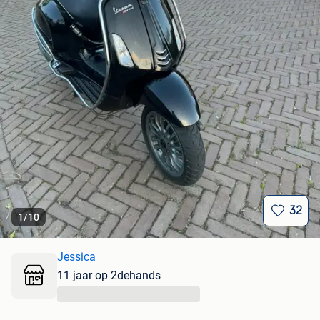
32
1
/
10
Jessica
11 jaar op 2dehands
...