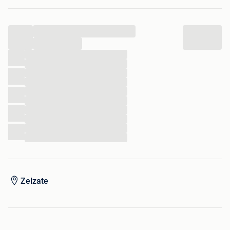
15.200 km
Bouwjaar 2014
...
Geen inruil.
...
...
...
...
...
...
...
...
...
...
...
Zelzate