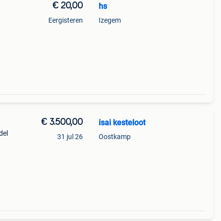
€ 20,00
hs
Eergisteren
Izegem
€ 3.500,00
isai kesteloot
del
31 jul 26
Oostkamp