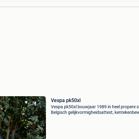
Vespa pk50xl
Vespa pk50xl bouwjaar 1989 in heel propere s
Belgisch gelijkvormigheidsattest, kentekenbew
deel 1 en 2 + bouwjaarattest behva aanwezig.
Extra chrome neus. 13557 Km, alle lichten en
richtinga