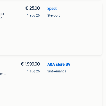
€ 25,00
xpect
 px
1 aug 26
Stevoort
b+c-m
r mijn
t
€ 1.999,00
A&A store BV
1 aug 26
Sint-Amands
een