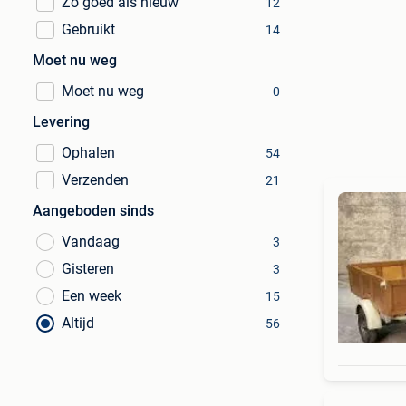
Zo goed als nieuw
12
Gebruikt
14
Moet nu weg
Moet nu weg
0
Levering
Ophalen
54
Verzenden
21
Aangeboden sinds
Vandaag
3
Gisteren
3
Een week
15
Altijd
56