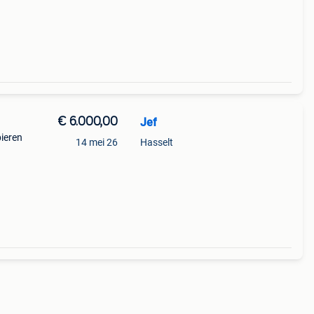
€ 6.000,00
Jef
ieren
14 mei 26
Hasselt