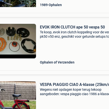
1989
Ophalen
EVOK IRON CLUTCH ape 50 vespa 50
Te koop, evok iron clutch koppeling voor de v
pk50 v50 enz, geschikt voor getunde setups t
35pk. Koppeling heeft enkel test gedraaid in e
motorblok op de bank, eigenlijk nooit gebruikt
geweest
Ophalen of Verzenden
VESPA PIAGGIO CIAO A-klasse (25km/
Wegens niet opdagen koper terug tekoop
aangeboden: vespa piaggio ciao 1986 a-klass
25km/u . Zeer, zeer mooie staat. Start bij eers
trap en rijdt prima. Alles werkt. Filmpje draaie
brommer op aan