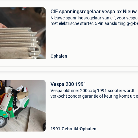
CIF spanningsregelaar vespa px Nieuw
Nieuwe spanningsregelaar van cif, voor vespa
met elektrische starter. 5Pin aansluiting g-g-
is verkeerd gekocht geweest en paste niet voo
vespa en retour was niet mogelijk. Hierbij dus 
Ophalen
Vespa 200 1991
Vespa oldtimer 200cc bj 1991 scooter wordt
verkocht zonder garantie of keuring komt uit 
prive collectie
1991
Gebruikt
Ophalen