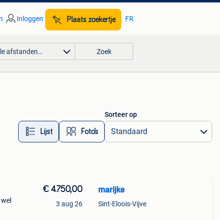
n
Inloggen
FR
Plaats zoekertje
lle afstanden…
Zoek
Sorteer op
Lijst
Foto’s
€ 4.750,00
marijke
 wel
3 aug 26
Sint-Eloois-Vijve