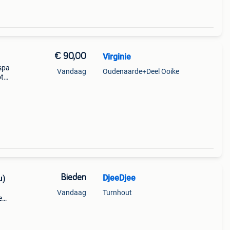
€ 90,00
Virginie
espa
Vandaag
Oudenaarde+Deel Ooike
ot
en
Bieden
DjeeDjee
u)
Vandaag
Turnhout
e
te
nde