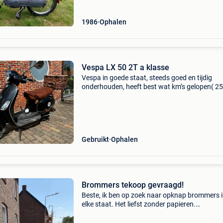
1986
Ophalen
Vespa LX 50 2T a klasse
Vespa in goede staat, steeds goed en tijdig
onderhouden, heeft best wat km’s gelopen( 2
en nog in gebruik), heeft wat uiterlijke
imperfectheden. Nog 3 bussen olie erbij, kinder
hoog windsche
Gebruikt
Ophalen
Brommers tekoop gevraagd!
Beste, ik ben op zoek naar opknap brommers 
elke staat. Het liefst zonder papieren.
(Voorbeelden: vespa ciao, si, citta, wallaroo,
peugeot fox etc.)