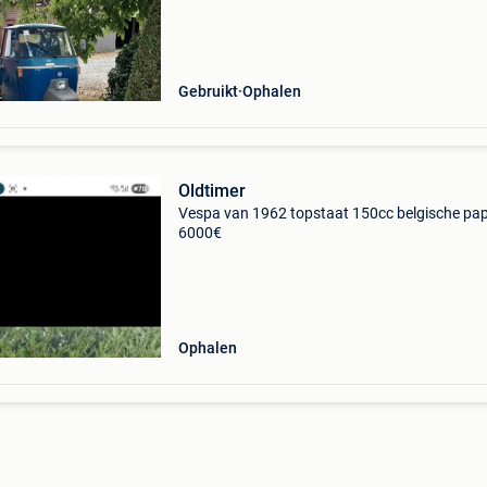
inkrimping hobby 0496682266
Gebruikt
Ophalen
Oldtimer
Vespa van 1962 topstaat 150cc belgische pap
6000€
Ophalen