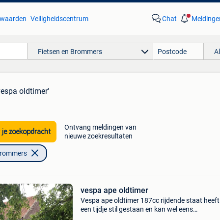
waarden
Veiligheidscentrum
Chat
Meldinge
Fietsen en Brommers
A
vespa oldtimer'
Ontvang meldingen van
 je zoekopdracht
nieuwe zoekresultaten
Brommers
vespa ape oldtimer
Vespa ape oldtimer 187cc rijdende staat heeft
een tijdje stil gestaan en kan wel eens
onderhoudsbeurt gebruiken .te koop wegens