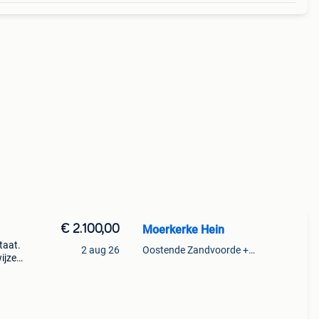
€ 2.100,00
Moerkerke Hein
taat.
2 aug 26
Oostende Zandvoorde +Oostende
ijzen