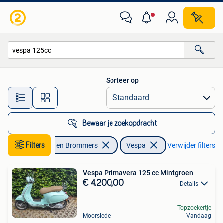
Scooters | Vespa
Sorteer op
Alle afstanden…
Bewaar je zoekopdracht
Filters
Fietsen en Brommers
Vespa
Verwijder filters
Vespa Primavera 125 cc Mintgroen
€ 4.200,00
Details
Topzoekertje
Moorslede
Vandaag