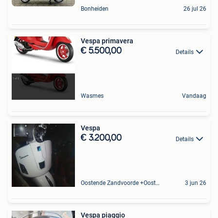
Bonheiden
26 jul 26
Vespa primavera
€ 5.500,00
Details
Wasmes
Vandaag
Vespa
€ 3.200,00
Details
Oostende Zandvoorde +Oostende
3 jun 26
Vespa piaggio