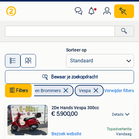
Scooters | Vespa
Sorteer op
Alle afstanden…
Bewaar je zoekopdracht
Filters
Fietsen en Brommers
Vespa
Verwijder filters
2De Hands Vespa 300cc
€ 5.900,00
Details
Topadvertentie
Bezoek website
Vandaag