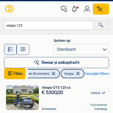
Scooters | Vespa
Sorteer op
Alle afstanden…
Bewaar je zoekopdracht
Filters
Fietsen en Brommers
Vespa
Verwijder filters
Vespa GTS 125 cc
€ 5.500,00
Details
Topzoekertje
Antwerpen
Vandaag