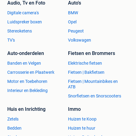
Audio, Tv en Foto
Auto's
-1x Technics MK6 limited Platenspeler in 100% top conditie
in de aanbieding;
Digitale camera's
BMW
-1x Technics SL 1200 MK6 voor 1450 euro . (Bij afname
Luidspreker boxen
Opel
van 2 stuks 50eur. korting)
Stereoketens
Peugeot
-1x De Gold limited Technics 1200 LTD in 100% top
conditie;
TV's
Volkswagen
-1x 24k Gouden Technics 1200 LTD product Limited prijs
op aanvraag.
Auto-onderdelen
Fietsen en Brommers
-1xGold limited Technics 1200 GLD in 100% top conditie;
Banden en Velgen
Elektrische fietsen
-1x 24k Gouden Technics 1200 GLD product Limited prijs
Carrosserie en Plaatwerk
Fietsen | Bakfietsen
op aanvraag.
Motor en Toebehoren
Fietsen | Mountainbikes en
Zie onze andere advertenties voor de verschillende
ATB
Interieur en Bekleding
Technics sl1200 modellen!
Snorfietsen en Snorscooters
Technics Platenspeler toebehoren (alleen bij afname van
Huis en Inrichting
Immo
een platenspeler);
Zetels
Huizen te Koop
- Gebruikte nette stofkap 85 euro.
- Nieuwe stofkap 120 euro.
Bedden
Huizen te huur
- Nieuwe Decksaver stofkap 60euro.