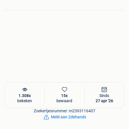
Technics 1210 /1200 M(k)3D Zilver in 100% top conditie in
de aanbieding;
-1x Technics SL 1200 M(K)3D in zilver voor 900 euro. (Bij 2
afname van 2 stuks 50eur. korting of bij betaling in BTC
krijgt u 15% korting)
Technics Platenspeler toebehoren (alleen bij afname van
een platenspeler);
- Gebruikte nette stofkap 85 euro.
- Nieuwe stofkap 120 euro.
-Set scharnieren + scharnierhouders origineel bij
mk2/mk3/mk4/LTD 90 euro
-Set 2x stofkap rubbers origineel bij MK5/MK6/M5G/M3D
10 euro.
1.308x
15x
Sinds
Zie ook onze andere advertenties.
bekeken
bewaard
27 apr '26
Zoekertjesnummer: m2393116407
Al onze platenspelers worden geleverd met alle lampen en
Meld aan 2dehands
faders en potmeters in 100% top conditie en zijn
gecontroleerd en gekalibreerd op factory-specs voor