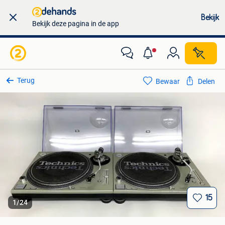
Bekijk
Bekijk deze pagina in de app
Terug
Bewaar
Delen
15
1
/
24