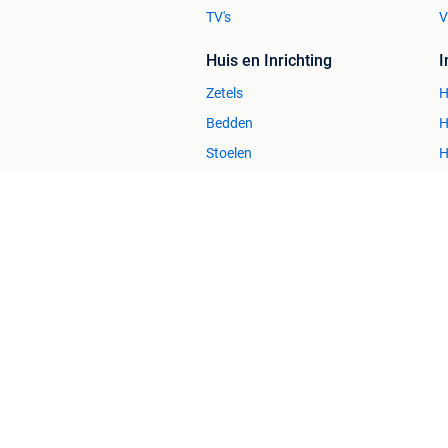
TV's
V
Huis en Inrichting
Zetels
H
Bedden
H
Stoelen
H
Tafels
B
2dehands Zakelijk
Veilig en Succ