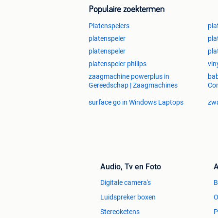
Populaire zoektermen
Platenspelers
pla
platenspeler
pla
platenspeler
pla
platenspeler philips
vin
zaagmachine powerplus in
bab
Gereedschap | Zaagmachines
Co
surface go in Windows Laptops
zwa
Audio, Tv en Foto
A
Digitale camera's
Luidspreker boxen
O
Stereoketens
P