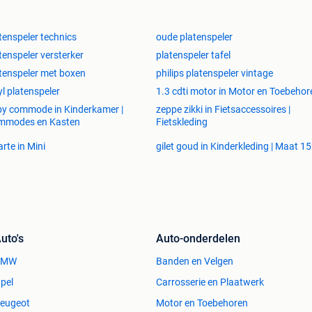
tenspeler technics
oude platenspeler
tenspeler versterker
platenspeler tafel
tenspeler met boxen
philips platenspeler vintage
yl platenspeler
1.3 cdti motor in Motor en Toebehor
y commode in Kinderkamer |
zeppe zikki in Fietsaccessoires |
mmodes en Kasten
Fietskleding
rte in Mini
gilet goud in Kinderkleding | Maat 1
uto's
Auto-onderdelen
BMW
Banden en Velgen
pel
Carrosserie en Plaatwerk
eugeot
Motor en Toebehoren