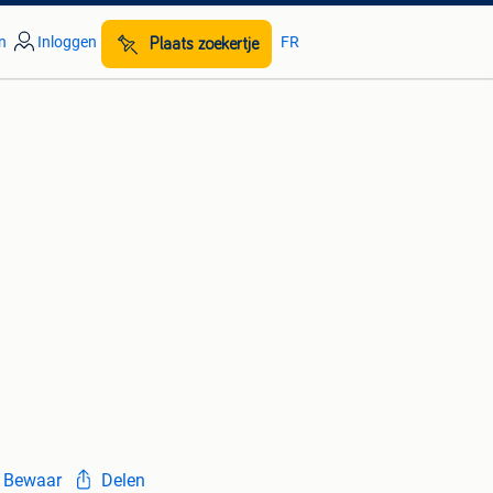
n
Inloggen
FR
Plaats zoekertje
Bewaar
Delen