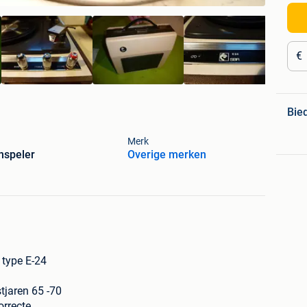
€
Bie
Merk
nspeler
Overige merken
 type E-24
tjaren 65 -70
orrecte