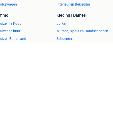
olkswagen
Interieur en Bekleding
Immo
Kleding | Dames
uizen te Koop
Jurken
uizen te huur
Mutsen, Sjaals en Handschoenen
uizen Buitenland
Schoenen
uitenverblijven
Winterjassen
esvol
Help en info
Voorwaarden
Privacyverklaring
Over 2dehands
Adevinta
Sitemap