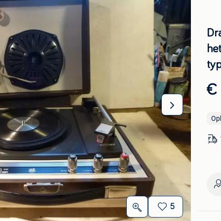
Dr
he
ty
€
Op
5