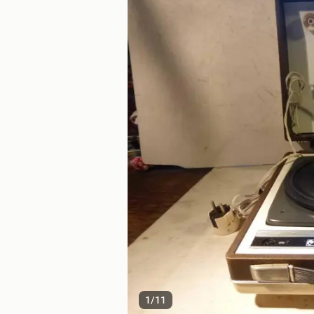
1
/
11