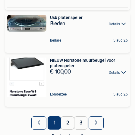
Usb platenspeler
Bieden
Details
Berlare
5 aug 26
NIEUW Norstone muurbeugel voor
platenspeler
€ 100,00
Details
Londerzeel
5 aug 26
1
2
3