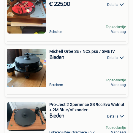
€ 225,00
Details
Topzoekertje
Schoten
Vandaag
Michell Orbe SE / NC2 psu / SME IV
Bieden
Details
Topzoekertje
Berchem
Vandaag
Pro-Ject 2 Xperience SB 9cc Evo Walnut
+ 2M Blue/of zonder
Bieden
Details
Topzoekertje
Lokeren+Deel Overmere En Zele
Vandaag