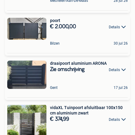
Mechelen-Aan-De-Maas
28 jul 26
poort
€ 2.000,00
Details
Bilzen
30 jul 26
draaipoort aluminium ARONA
Zie omschrijving
Details
Gent
17 jul 26
vidaXL Tuinpoort afsluitbaar 100x150
cm aluminium zwart
€ 374,99
Details