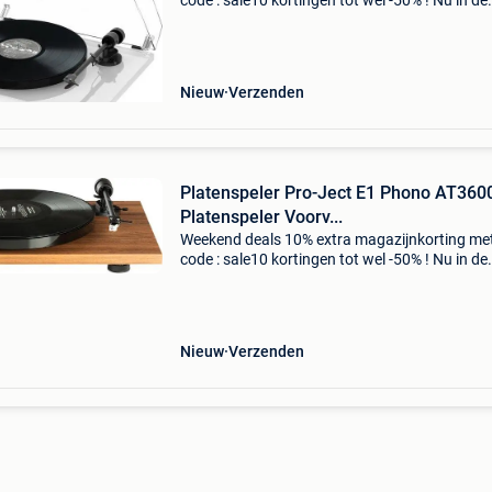
code : sale10 kortingen tot wel -50% ! Nu in de
aanbieding van € 499,99 voor € 329,95! Grati
verzending pro-ject e1 om5e phono platenspel
met d
Nieuw
Verzenden
Platenspeler Pro-Ject E1 Phono AT360
Platenspeler Voorv...
Weekend deals 10% extra magazijnkorting me
code : sale10 kortingen tot wel -50% ! Nu in de
aanbieding van € 320,00 voor € 255,99! Grati
verzending pro-ject e1 at3600l phono platensp
me
Nieuw
Verzenden