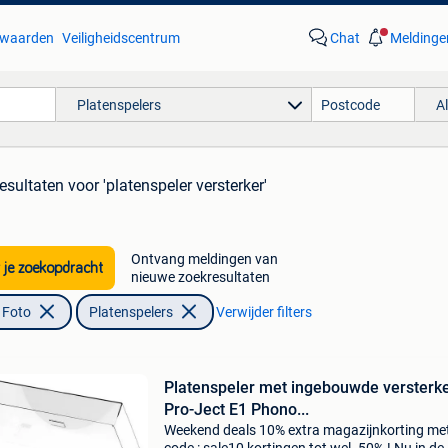
waarden
Veiligheidscentrum
Chat
Meldinge
Platenspelers
A
esultaten
voor 'platenspeler versterker'
Ontvang meldingen van
 je zoekopdracht
nieuwe zoekresultaten
 Foto
Platenspelers
Verwijder filters
Platenspeler met ingebouwde versterk
Pro-Ject E1 Phono...
Weekend deals 10% extra magazijnkorting me