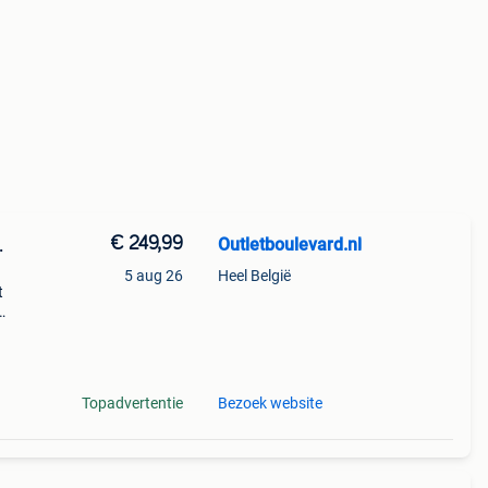
€ 249,99
Outletboulevard.nl
.
5 aug 26
Heel België
t
s
ler
Topadvertentie
Bezoek website