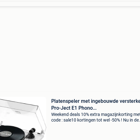
Platenspeler met ingebouwde versterk
Pro-Ject E1 Phono...
Weekend deals 10% extra magazijnkorting me
code : sale10 kortingen tot wel -50% ! Nu in de
aanbieding van € 499,99 voor € 329,95! Grati
verzending pro-ject e1 om5e phono platenspel
met d