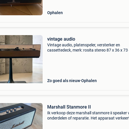
Ophalen
vintage audio
Vintage audio, platenspeler, versterker en
cassettedeck, merk: rosita stereo 87 x 36 x 73
aan, platenspeler blijft draaien, geen geluid dr
versterker, casettedeck niet werkend, esthetisc
goed
Zo goed als nieuw
Ophalen
Marshall Stanmore II
Ik verkoop deze marshall stanmore ii speaker 
onderdelen of reparatie. Het apparaat verkeert
uitstekende cosmetische staat (behuizing, gril
messing knoppen zijn perfect). Specifieke sy