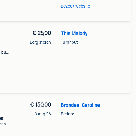
Bezoek website
€ 25,00
This Melody
Eergisteren
Turnhout
nicus.
eft
preker
€ 150,00
Brondeel Caroline
3 aug 26
Berlare
lt
maar
. De
e naa