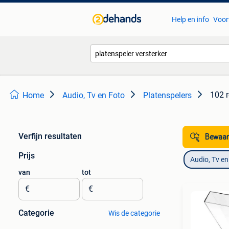
Help en info
Voor
102 r
Home
Audio, Tv en Foto
Platenspelers
Verfijn resultaten
Bewaar
Prijs
Audio, Tv en
van
tot
€
€
Categorie
Wis de categorie