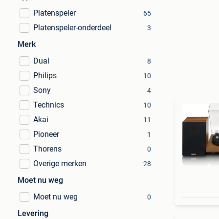
Platenspeler
65
Platenspeler-onderdeel
3
Merk
Dual
8
Philips
10
Sony
4
Technics
10
Akai
11
Pioneer
1
Thorens
0
Overige merken
28
Moet nu weg
Moet nu weg
0
Levering