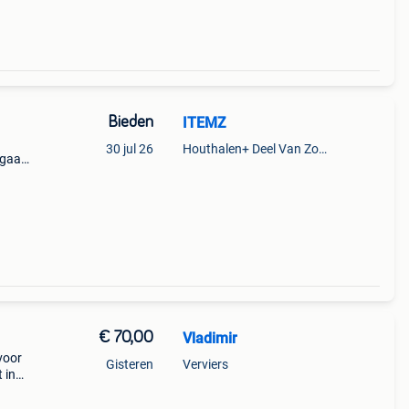
Bieden
ITEMZ
30 jul 26
Houthalen+ Deel Van Zonhoven En Zolder
 gaat
h in
€ 70,00
Vladimir
voor
Gisteren
Verviers
 in
le en
mpto