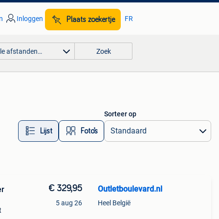
n
Inloggen
FR
Plaats zoekertje
lle afstanden…
Zoek
Sorteer op
Lijst
Foto’s
€ 329,95
Outletboulevard.nl
er
5 aug 26
Heel België
t