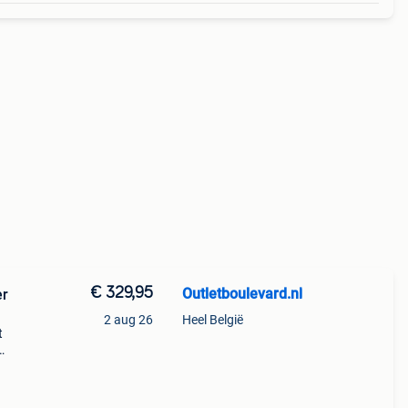
€ 329,95
Outletboulevard.nl
er
2 aug 26
Heel België
t
s
er