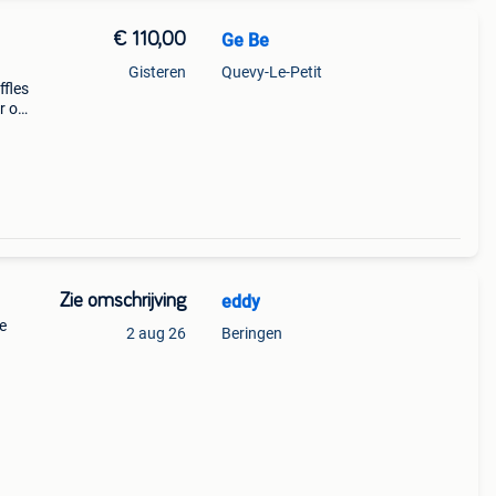
€ 110,00
Ge Be
Gisteren
Quevy-Le-Petit
ffles
ar om
Zie omschrijving
eddy
e
2 aug 26
Beringen