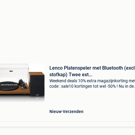
Lenco Platenspeler met Bluetooth (excl
stofkap) Twee ext...
Weekend deals 10% extra magazijnkorting me
code : sale10 kortingen tot wel -50% ! Nu in de
aanbieding van € 299,99 voor € 249,99! Grati
verzending de lenco ls-480wd is een platenspe
met
Nieuw
Verzenden