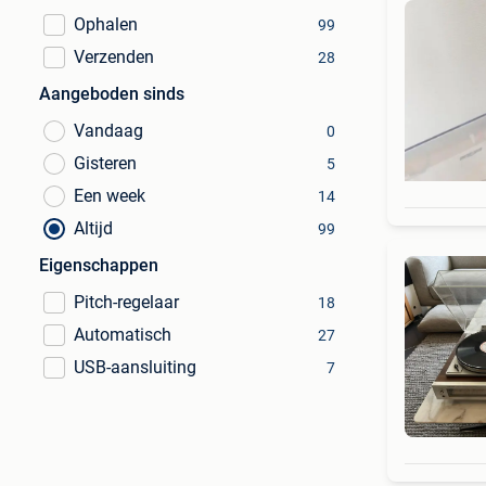
Ophalen
99
Verzenden
28
Aangeboden sinds
Vandaag
0
Gisteren
5
Een week
14
Altijd
99
Eigenschappen
Pitch-regelaar
18
Automatisch
27
USB-aansluiting
7