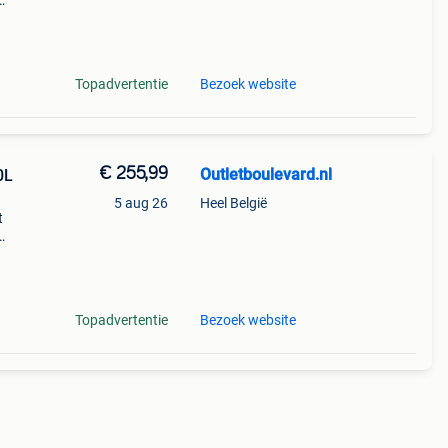
s
er
Topadvertentie
Bezoek website
€ 255,99
Outletboulevard.nl
0L
5 aug 26
Heel België
t
s
eler
Topadvertentie
Bezoek website