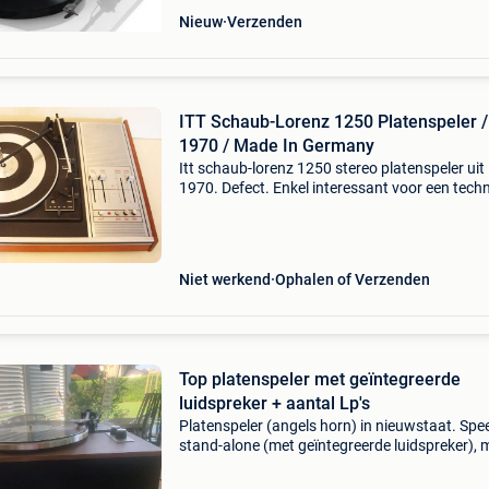
Nieuw
Verzenden
ITT Schaub-Lorenz 1250 Platenspeler /
1970 / Made In Germany
Itt schaub-lorenz 1250 stereo platenspeler uit
1970. Defect. Enkel interessant voor een tech
Toeren: 16 / 33 / 45 / 78. Deze platenspeler he
een ingebouwde versterker. Er kunnen 2 luids
Niet werkend
Ophalen of Verzenden
Top platenspeler met geïntegreerde
luidspreker + aantal Lp's
Platenspeler (angels horn) in nieuwstaat. Spee
stand-alone (met geïntegreerde luidspreker), 
is ook aan te sluiten op een gewone versterker
platenspeler heeft een zeer goede, ongebruikt