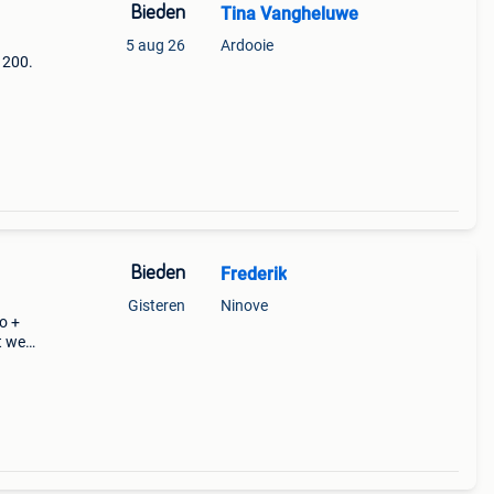
Bieden
Tina Vangheluwe
5 aug 26
Ardooie
 200.
Bieden
Frederik
Gisteren
Ninove
o +
t weg