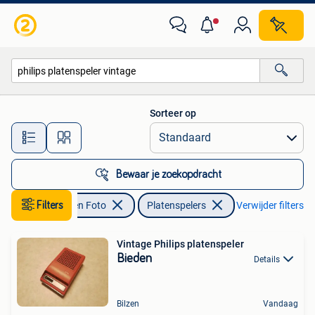
Platenspelers
Sorteer op
Alle afstanden…
Bewaar je zoekopdracht
Audio, Tv en Foto
Filters
Platenspelers
Verwijder filters
Vintage Philips platenspeler
Bieden
Details
Bilzen
Vandaag